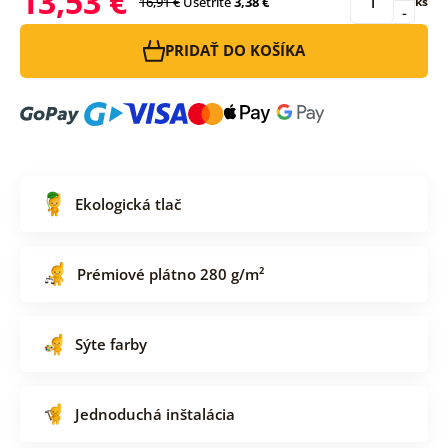
13,53 €
16,91 €
Ušetríte
3,38 €
ks
-
PRIDAŤ DO KOŠÍKA
Ekologická tlač
Prémiové plátno 280 g/m²
Sýte farby
Jednoduchá inštalácia