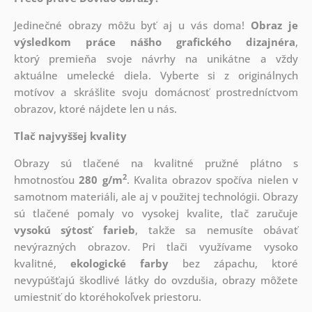
Jedinečné obrazy môžu byť aj u vás doma!
Obraz je
výsledkom práce nášho grafického dizajnéra
,
ktorý
premieňa svoje návrhy na unikátne a vždy
aktuálne umelecké diela. Vyberte si z originálnych
motívov a skrášlite svoju domácnosť prostredníctvom
obrazov, ktoré nájdete len u nás.
Tlač najvyššej kvality
Obrazy sú tlačené na kvalitné pružné plátno s
2
hmotnosťou
280 g/m
. Kvalita obrazov spočíva nielen v
samotnom materiáli, ale aj v použitej technológii. Obrazy
sú tlačené pomaly vo vysokej kvalite, tlač zaručuje
vysokú sýtosť farieb
, takže sa nemusíte obávať
nevýrazných obrazov. Pri tlači využívame vysoko
kvalitné,
ekologické farby
bez zápachu, ktoré
nevypúšťajú škodlivé látky do ovzdušia, obrazy môžete
umiestniť do ktoréhokoľvek priestoru.