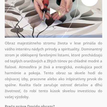
Obraz majestátneho stromu života v lese prináša do
vášho interiéru nádych prírody a spirituality. Dominantný
strom je obklopený farebnými listami, ktoré prechádzajú
od teplých oranžových a žltých tónov po chladné modré a
fialové. Atmosféra je živá a energická, evokujúca pocit
harmónie a pokoja. Tento obraz sa skvele hodí do
obývacej izby, pracovne alebo ako inšpiratívny prvok do
spálne. Kvalita tlače zaručuje ostrosť detailov a dlhú
životnosť, čo robí tento kúsok skvelou investíciou do
vašej výzdoby.
Prečo práve Dovido obrazy?