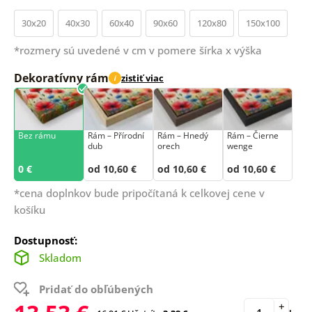
30x20
40x30
60x40
90x60
120x80
150x100
*rozmery sú uvedené v cm v pomere šírka x výška
Dekoratívny rám
zistiť viac
i
Bez rámu
Rám –⁠⁠⁠⁠⁠⁠ Přírodní
Rám – Hnedý
Rám – Čierne
dub
orech
wenge
0 €
od 10,60 €
od 10,60 €
od 10,60 €
*cena doplnkov bude pripočítaná k celkovej cene v
košíku
Dostupnosť:
Skladom
Pridať do obľúbených
+