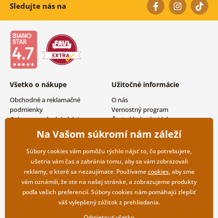
Sledujte nás na
Všetko o nákupe
Užitočné informácie
Obchodné a reklamačné
O nás
podmienky
Vernostný program
Ochrana osobných údajov
Často kladené otázky
Možnosti dopravy a platby
Magazín
Na Vašom súkromí nám záleží
Vrátenie tovaru
Kontakty
Veľkoobchodná spolupráca
Súbory cookies vám pomôžu rýchlo nájsť to, čo potrebujete,
ušetria vám čas a zabránia tomu, aby sa vám zobrazovali
reklamy, o ktoré sa nezaujímate. Používame
cookies
, aby sme
vám oznámili, že ste na našej stránke, a zobrazujeme produkty
podľa vašich preferencií. Súbory cookies nám pomáhajú zlepšiť
váš vylepšený zážitok z prehliadania.
Odmietnuť všetko