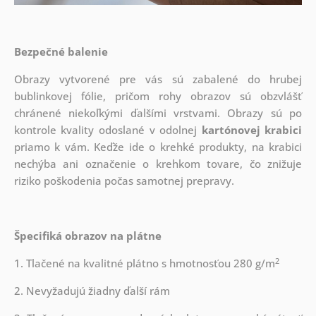
Bezpečné balenie
Obrazy vytvorené pre vás sú zabalené do hrubej
bublinkovej fólie, pričom rohy obrazov sú obzvlášť
chránené niekoľkými ďalšími vrstvami.
Obrazy sú po
kontrole kvality odoslané v odolnej
kartónovej krabici
priamo k vám. Keďže ide o krehké produkty, na krabici
nechýba ani označenie o krehkom tovare, čo znižuje
riziko poškodenia počas samotnej prepravy.
Špecifiká obrazov na plátne
2
1. Tlačené na kvalitné plátno s hmotnosťou 280 g/m
2. Nevyžadujú žiadny ďalší rám