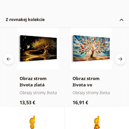
Z rovnakej kolekcie
Obraz strom
Obraz strom
O
života zlatá
života vo
ž
mágia
farebnej vitráži
ota
Obrazy stromy života
Obrazy stromy života
O
13,53 €
16,91 €
1