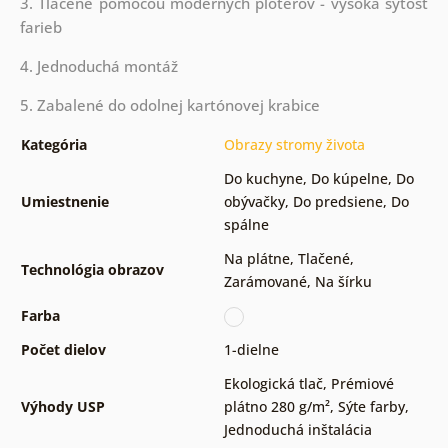
3. Tlačené pomocou moderných ploterov - vysoká sýtosť
farieb
4. Jednoduchá montáž
5. Zabalené do odolnej kartónovej krabice
Kategória
Obrazy stromy života
Do kuchyne
,
Do kúpelne
,
Do
Umiestnenie
obývačky
,
Do predsiene
,
Do
spálne
Na plátne
,
Tlačené
,
Technológia obrazov
Zarámované
,
Na šírku
Farba
Počet dielov
1-dielne
Ekologická tlač
,
Prémiové
Výhody USP
plátno 280 g/m²
,
Sýte farby
,
Jednoduchá inštalácia