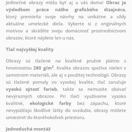
Jedinečné obrazy môžu byť aj u vás doma!
Obraz je
výsledkom práce nášho grafického dizajnéra
,
ktorý
premieňa svoje návrhy na unikátne a vždy
aktuálne umelecké diela. Vyberte si z originálnych
motívov a skrášlite svoju domácnosť prostredníctvom
obrazov, ktoré nájdete len u nás.
Tlač najvyššej kvality
Obrazy sú tlačené na kvalitné pružné plátno s
2
hmotnosťou
280 g/m
. Kvalita obrazov spočíva nielen v
samotnom materiáli, ale aj v použitej technológii. Obrazy
sú tlačené pomaly vo vysokej kvalite, tlač zaručuje
vysokú sýtosť farieb
, takže sa nemusíte obávať
nevýrazných obrazov. Pri tlači využívame vysoko
kvalitné,
ekologické farby
bez zápachu, ktoré
nevypúšťajú škodlivé látky do ovzdušia, obrazy môžete
umiestniť do ktoréhokoľvek priestoru.
Jednoduchá montáž