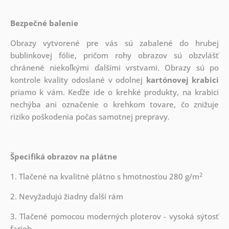
Bezpečné balenie
Obrazy vytvorené pre vás sú zabalené do hrubej
bublinkovej fólie, pričom rohy obrazov sú obzvlášť
chránené niekoľkými ďalšími vrstvami.
Obrazy sú po
kontrole kvality odoslané v odolnej
kartónovej krabici
priamo k vám. Keďže ide o krehké produkty, na krabici
nechýba ani označenie o krehkom tovare, čo znižuje
riziko poškodenia počas samotnej prepravy.
Špecifiká obrazov na plátne
2
1. Tlačené na kvalitné plátno s hmotnosťou 280 g/m
2. Nevyžadujú žiadny ďalší rám
3. Tlačené pomocou moderných ploterov - vysoká sýtosť
farieb