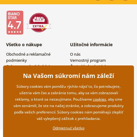
Všetko o nákupe
Užitočné informácie
Obchodné a reklamačné
O nás
podmienky
Vernostný program
Ochrana osobných údajov
Často kladené otázky
Možnosti dopravy a platby
Magazín
Na Vašom súkromí nám záleží
Vrátenie tovaru
Kontakty
Veľkoobchodná spolupráca
Súbory cookies vám pomôžu rýchlo nájsť to, čo potrebujete,
ušetria vám čas a zabránia tomu, aby sa vám zobrazovali
reklamy, o ktoré sa nezaujímate. Používame
cookies
, aby sme
vám oznámili, že ste na našej stránke, a zobrazujeme produkty
podľa vašich preferencií. Súbory cookies nám pomáhajú zlepšiť
váš vylepšený zážitok z prehliadania.
Odmietnuť všetko