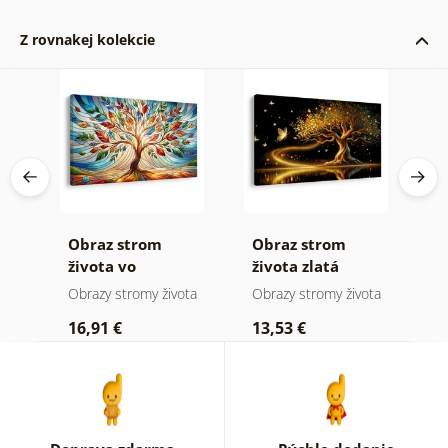
Z rovnakej kolekcie
Obraz strom
Obraz strom
O
 a
života vo
života zlatá
ž
farebnej vitráži
mágia
ota
Obrazy stromy života
Obrazy stromy života
O
16,91 €
13,53 €
1