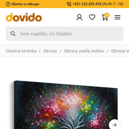
Všetko o nákupe
+421 222 205 470
(Po-Pi: 7 - 16)
0
Úvodná stránka
Obrazy
Obrazy podľa motívu
Obrazy s