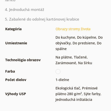
4. Jednoduchá montáž
5. Zabalené do odolnej kartónovej krabice
Kategória
Obrazy stromy života
Do kuchyne
,
Do kúpelne
,
Do
Umiestnenie
obývačky
,
Do predsiene
,
Do
spálne
Na plátne
,
Tlačené
,
Technológia obrazov
Zarámované
,
Na šírku
Farba
Počet dielov
1-dielne
Ekologická tlač
,
Prémiové
Výhody USP
plátno 280 g/m²
,
Sýte farby
,
Jednoduchá inštalácia