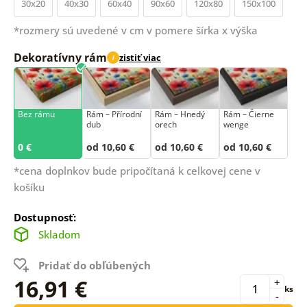
30x20
40x30
60x40
90x60
120x80
150x100
*rozmery sú uvedené v cm v pomere šírka x výška
Dekoratívny rám
zistiť viac
i
Bez rámu
Rám –⁠⁠⁠⁠⁠⁠ Přírodní
Rám – Hnedý
Rám – Čierne
dub
orech
wenge
0 €
od 10,60 €
od 10,60 €
od 10,60 €
*cena doplnkov bude pripočítaná k celkovej cene v
košíku
Dostupnosť:
Skladom
Pridať do obľúbených
16,91 €
+
ks
-