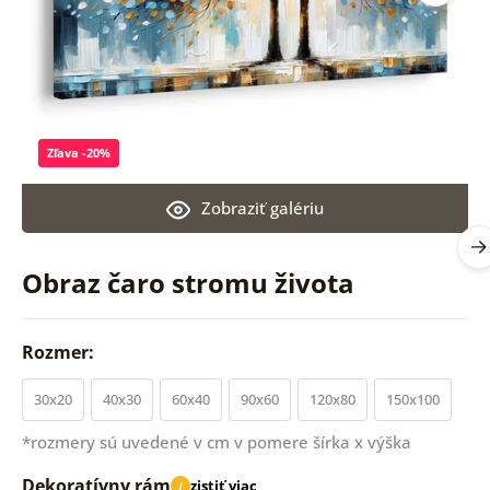
Zľava -20%
Zobraziť galériu
Obraz čaro stromu života
Rozmer:
30x20
40x30
60x40
90x60
120x80
150x100
*rozmery sú uvedené v cm v pomere šírka x výška
Dekoratívny rám
zistiť viac
i