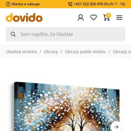
Všetko o nákupe
+421 222 205 470
(Po-Pi: 7 - 16)
0
Úvodná stránka
Obrazy
Obrazy podľa motívu
Obrazy s