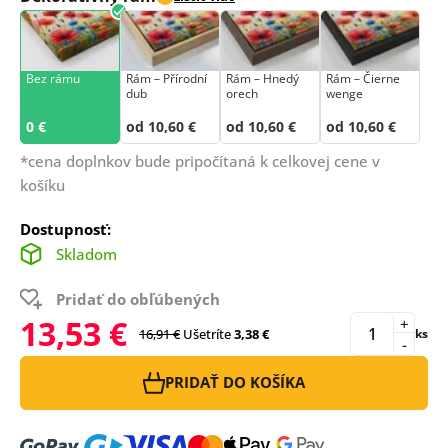
Bez rámu
Rám –⁠⁠⁠⁠⁠⁠ Přírodní
Rám – Hnedý
Rám – Čierne
dub
orech
wenge
0 €
od 10,60 €
od 10,60 €
od 10,60 €
*cena doplnkov bude pripočítaná k celkovej cene v
košíku
Dostupnosť:
Skladom
Pridať do obľúbených
13,53 €
+
16,91 €
Ušetríte
3,38 €
ks
-
PRIDAŤ DO KOŠÍKA