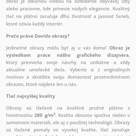
obraz je ideálnou voľbou na ozdobenie obývacej izby
alebo pracovne, kde prinesie nádych elegancie. Kvalitný
tlač na plátno zaručuje dlhú životnosť a jasnosť farieb,
ktoré oživia každý interiér.
Prečo práve Dovido obrazy?
Jedinečné obrazy môžu byť aj u vás doma!
Obraz je
výsledkom práce nášho grafického dizajnéra
,
ktorý
premieňa svoje návrhy na unikátne a vždy
aktuálne umelecké diela. Vyberte si z originálnych
motívov a skrášlite svoju domácnosť prostredníctvom
obrazov, ktoré nájdete len u nás.
Tlač najvyššej kvality
Obrazy sú tlačené na kvalitné pružné plátno s
2
hmotnosťou
280 g/m
. Kvalita obrazov spočíva nielen v
samotnom materiáli, ale aj v použitej technológii. Obrazy
sú tlačené pomaly vo vysokej kvalite, tlač zaručuje