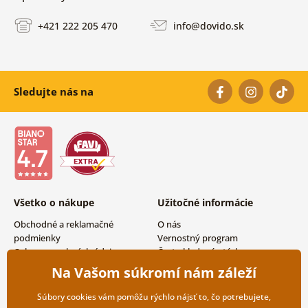
+421 222 205 470
info@dovido.sk
Sledujte nás na
Všetko o nákupe
Užitočné informácie
Obchodné a reklamačné
O nás
podmienky
Vernostný program
Ochrana osobných údajov
Často kladené otázky
Možnosti dopravy a platby
Magazín
Na Vašom súkromí nám záleží
Vrátenie tovaru
Kontakty
Veľkoobchodná spolupráca
Súbory cookies vám pomôžu rýchlo nájsť to, čo potrebujete,