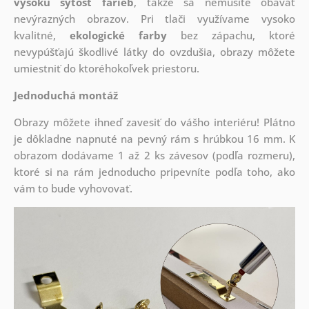
vysokú sýtosť farieb
, takže sa nemusíte obávať
nevýrazných obrazov. Pri tlači využívame vysoko
kvalitné,
ekologické farby
bez zápachu, ktoré
nevypúšťajú škodlivé látky do ovzdušia, obrazy môžete
umiestniť do ktoréhokoľvek priestoru.
Jednoduchá montáž
Obrazy môžete ihneď zavesiť do vášho interiéru! Plátno
je dôkladne napnuté na pevný rám s hrúbkou 16 mm. K
obrazom dodávame 1 až 2 ks závesov (podľa rozmeru),
ktoré si na rám jednoducho pripevníte podľa toho, ako
vám to bude vyhovovať.