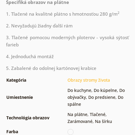
Špecifiká obrazov na plátne
2
1. Tlačené na kvalitné plátno s hmotnosťou 280 g/m
2. Nevyžadujú žiadny ďalší rám
3. Tlačené pomocou moderných ploterov - vysoká sýtosť
farieb
4. Jednoduchá montáž
5. Zabalené do odolnej kartónovej krabice
Kategória
Obrazy stromy života
Do kuchyne
,
Do kúpelne
,
Do
Umiestnenie
obývačky
,
Do predsiene
,
Do
spálne
Na plátne
,
Tlačené
,
Technológia obrazov
Zarámované
,
Na šírku
Farba