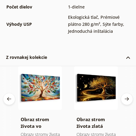
Počet dielov
1-dielne
Ekologická tlač
,
Prémiové
Výhody USP
plátno 280 g/m²
,
Sýte farby
,
Jednoduchá inštalácia
Z rovnakej kolekcie
Obraz strom
Obraz strom
O
 a
života vo
života zlatá
ž
farebnej vitráži
mágia
ota
Obrazy stromy života
Obrazy stromy života
O