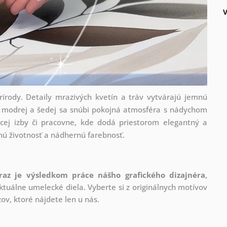
írody. Detaily mrazivých kvetín a tráv vytvárajú jemnú
ch modrej a šedej sa snúbi pokojná atmosféra s nádychom
cej izby či pracovne, kde dodá priestorom elegantný a
lhú životnosť a nádhernú farebnosť.
raz je výsledkom práce nášho grafického dizajnéra
,
tuálne umelecké diela. Vyberte si z originálnych motívov
ov, ktoré nájdete len u nás.