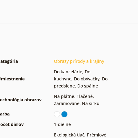
ategória
Obrazy prírody a krajiny
Do kancelárie
,
Do
miestnenie
kuchyne
,
Do obývačky
,
Do
predsiene
,
Do spálne
Na plátne
,
Tlačené
,
echnológia obrazov
Zarámované
,
Na šírku
arba
očet dielov
1-dielne
Ekologická tlač
,
Prémiové