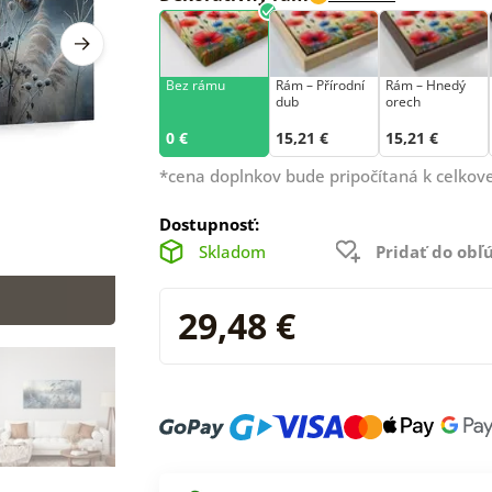
Bez rámu
Rám –⁠⁠⁠⁠⁠⁠ Přírodní
Rám – Hnedý
dub
orech
0 €
15,21 €
15,21 €
*cena doplnkov bude pripočítaná k celkove
Dostupnosť:
Skladom
Pridať do ob
29,48 €