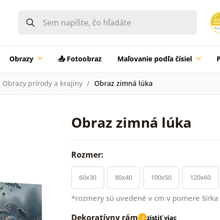
Obrazy
📤 Fotoobraz
Maľovanie podľa čísiel
Obrazy prírody a krajiny
Obraz zimná lúka
Obraz zimná lúka
Rozmer:
60x30
80x40
100x50
120x60
*rozmery sú uvedené v cm v pomere šírka 
Dekoratívny rám
zistiť viac
i