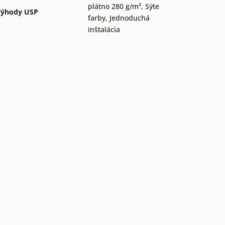
plátno 280 g/m²
,
Sýte
Výhody USP
farby
,
Jednoduchá
inštalácia