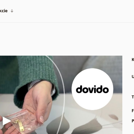
kcie
K
U
T
F
P