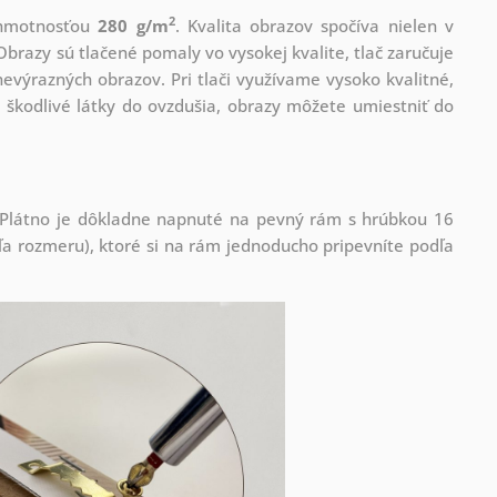
2
s hmotnosťou
280 g/m
. Kvalita obrazov spočíva nielen v
Obrazy sú tlačené pomaly vo vysokej kvalite, tlač zaručuje
evýrazných obrazov. Pri tlači využívame vysoko kvalitné,
 škodlivé látky do ovzdušia, obrazy môžete umiestniť do
! Plátno je dôkladne napnuté na pevný rám s hrúbkou 16
 rozmeru), ktoré si na rám jednoducho pripevníte podľa