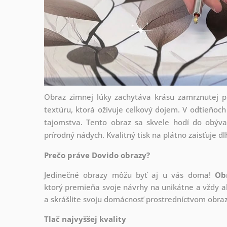
Obraz zimnej lúky zachytáva krásu zamrznutej pr
textúru, ktorá oživuje celkový dojem. V odtieňo
tajomstva. Tento obraz sa skvele hodí do obýva
prírodný nádych. Kvalitný tisk na plátno zaisťuje d
Prečo práve Dovido obrazy?
Jedinečné obrazy môžu byť aj u vás doma!
Ob
ktorý
premieňa svoje návrhy na unikátne a vždy ak
a skrášlite svoju domácnosť prostredníctvom obraz
Tlač najvyššej kvality