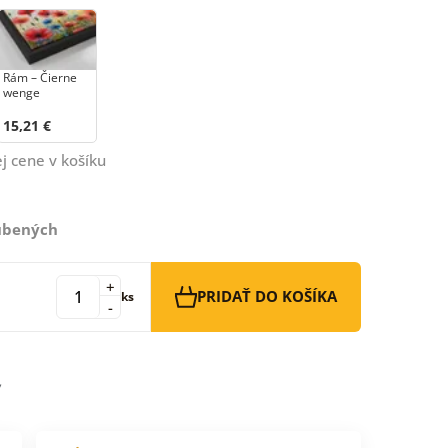
Rám – Čierne
wenge
15,21 €
j cene v košíku
ľúbených
+
PRIDAŤ DO KOŠÍKA
ks
-