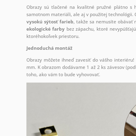
Obrazy sú tlačené na kvalitné pružné plátno 
samotnom materiáli, ale aj v použitej technológii. 
vysokú sýtosť farieb
, takže sa nemusíte obávať n
ekologické farby
bez zápachu, ktoré nevypúšťajú
ktoréhokoľvek priestoru.
Jednoduchá montáž
Obrazy môžete ihneď zavesiť do vášho interiéru
mm. K obrazom dodávame 1 až 2 ks závesov (podľa
toho, ako vám to bude vyhovovať.