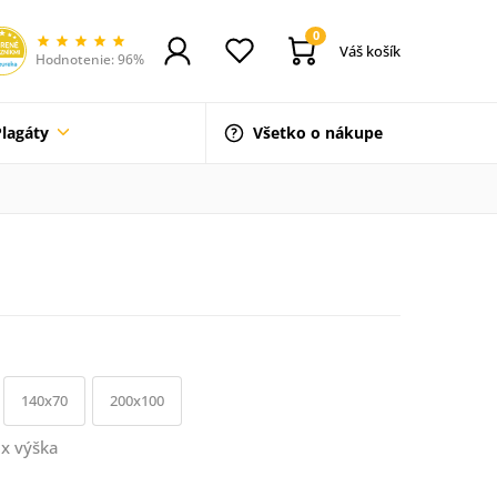
0
Váš košík
Hodnotenie: 96%
Plagáty
Všetko o nákupe
140x70
200x100
x výška