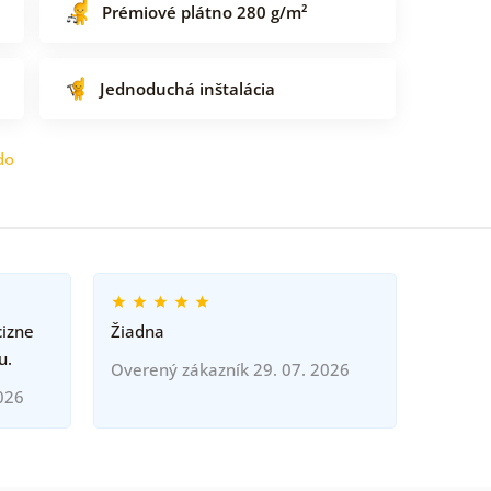
Prémiové plátno 280 g/m²
Jednoduchá inštalácia
do
cizne
Žiadna
u.
Overený zákazník 29. 07. 2026
026