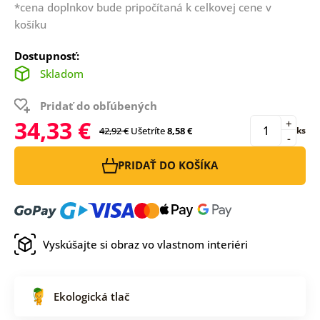
*cena doplnkov bude pripočítaná k celkovej cene v
košíku
Dostupnosť:
Skladom
Pridať do obľúbených
34,33 €
+
42,92 €
Ušetríte
8,58 €
ks
-
PRIDAŤ DO KOŠÍKA
Vyskúšajte si obraz vo vlastnom interiéri
Ekologická tlač