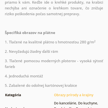
priamo k vám. Keďže ide o krehké produkty, na krabici
nechýba ani označenie o krehkom tovare, čo znižuje
riziko poškodenia počas samotnej prepravy.
Špecifiká obrazov na plátne
2
1. Tlačené na kvalitné plátno s hmotnosťou 280 g/m
2. Nevyžadujú žiadny ďalší rám
3. Tlačené pomocou moderných ploterov - vysoká sýtosť
farieb
4. Jednoduchá montáž
5. Zabalené do odolnej kartónovej krabice
Kategória
Obrazy prírody a krajiny
Do kancelárie
,
Do kuchyne
,