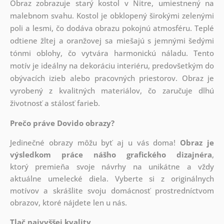
Obraz zobrazuje starý kostol v Nitre, umiestnený na
malebnom svahu. Kostol je obklopený širokými zelenými
poli a lesmi, čo dodáva obrazu pokojnú atmosféru. Teplé
odtiene žltej a oranžovej sa miešajú s jemnými šedými
tónmi oblohy, čo vytvára harmonickú náladu. Tento
motív je ideálny na dekoráciu interiéru, predovšetkým do
obývacích izieb alebo pracovných priestorov. Obraz je
vyrobený z kvalitných materiálov, čo zaručuje dlhú
životnosť a stálosť farieb.
Prečo práve Dovido obrazy?
Jedinečné obrazy môžu byť aj u vás doma!
Obraz je
výsledkom práce nášho grafického dizajnéra
,
ktorý
premieňa svoje návrhy na unikátne a vždy
aktuálne umelecké diela. Vyberte si z originálnych
motívov a skrášlite svoju domácnosť prostredníctvom
obrazov, ktoré nájdete len u nás.
Tlač najvyššej kvality