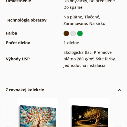
Umiestnenie
Do obývačky
,
Do predsiene
,
Do spálne
Na plátne
,
Tlačené
,
Technológia obrazov
Zarámované
,
Na šírku
Farba
Počet dielov
1-dielne
Ekologická tlač
,
Prémiové
Výhody USP
plátno 280 g/m²
,
Sýte farby
,
Jednoduchá inštalácia
Z rovnakej kolekcie