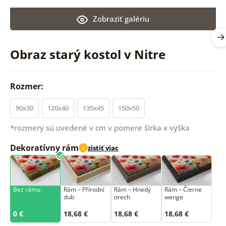
Zobraziť galériu
Obraz starý kostol v Nitre
Rozmer:
90x30
120x40
135x45
150x50
*rozmery sú uvedené v cm v pomere šírka x výška
Dekoratívny rám
zistiť viac
i
Bez rámu
Rám –⁠⁠⁠⁠⁠⁠ Přírodní
Rám – Hnedý
Rám – Čierne
dub
orech
wenge
0 €
18,68 €
18,68 €
18,68 €