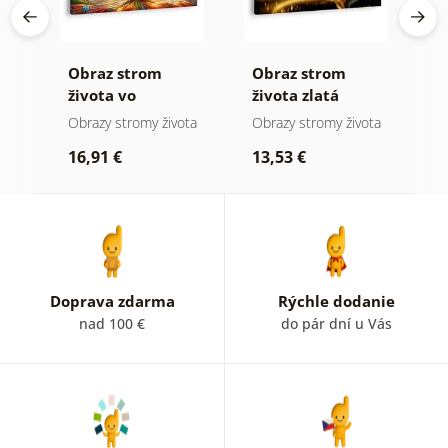
Obraz strom
Obraz strom
O
života vo
života zlatá
s
farebnej vitráži
mágia
ota
Obrazy stromy života
Obrazy stromy života
O
kr
16,91 €
13,53 €
1
Doprava zdarma
Rýchle dodanie
nad 100 €
do pár dní u Vás