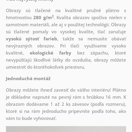
Obrazy sú tlačené na kvalitné pružné plátno s
2
hmotnosťou
280 g/m
. Kvalita obrazov spočíva nielen v
samotnom materiáli, ale aj v použitej technológii. Obrazy
sú tlačené pomaly vo vysokej kvalite, tlač zaručuje
vysokú sýtosť farieb
, takže sa nemusíte obávať
nevýrazných obrazov. Pri tlači využívame vysoko
kvalitné,
ekologické farby
bez zápachu, ktoré
nevypúšťajú škodlivé látky do ovzdušia, obrazy môžete
umiestniť do ktoréhokoľvek priestoru.
Jednoduchá montáž
Obrazy môžete ihneď zavesiť do vášho interiéru! Plátno
je dôkladne napnuté na pevný rám s hrúbkou 16 mm. K
obrazom dodávame 1 až 2 ks závesov (podľa rozmeru),
ktoré si na rám jednoducho pripevníte podľa toho, ako
vám to bude vyhovovať.