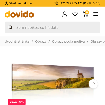
Všetko o nákupe
+421 222 205 470
(Po-Pi: 7 - 16)
0
Úvodná stránka
Obrazy
Obrazy podľa motívu
Obrazy pr
Zľava -20%