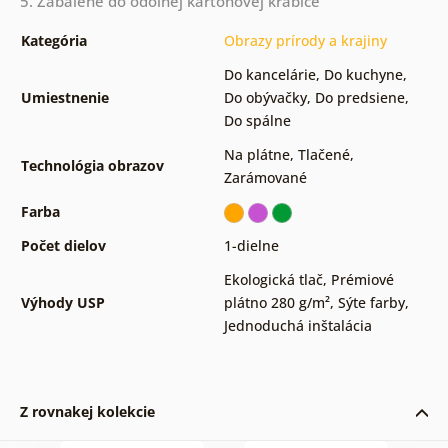
5. Zabalené do odolnej kartónovej krabice
Kategória
Obrazy prírody a krajiny
Do kancelárie
,
Do kuchyne
,
Umiestnenie
Do obývačky
,
Do predsiene
,
Do spálne
Na plátne
,
Tlačené
,
Technológia obrazov
Zarámované
Farba
Počet dielov
1-dielne
Ekologická tlač
,
Prémiové
Výhody USP
plátno 280 g/m²
,
Sýte farby
,
Jednoduchá inštalácia
Z rovnakej kolekcie