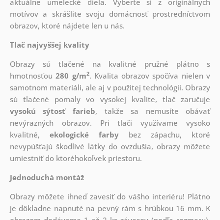
aktuálne umelecké diela. Vyberte si z originálnych
motívov a skrášlite svoju domácnosť prostredníctvom
obrazov, ktoré nájdete len u nás.
Tlač najvyššej kvality
Obrazy sú tlačené na kvalitné pružné plátno s
2
hmotnosťou
280 g/m
. Kvalita obrazov spočíva nielen v
samotnom materiáli, ale aj v použitej technológii. Obrazy
sú tlačené pomaly vo vysokej kvalite, tlač zaručuje
vysokú sýtosť farieb
, takže sa nemusíte obávať
nevýrazných obrazov. Pri tlači využívame vysoko
kvalitné,
ekologické farby
bez zápachu, ktoré
nevypúšťajú škodlivé látky do ovzdušia, obrazy môžete
umiestniť do ktoréhokoľvek priestoru.
Jednoduchá montáž
Obrazy môžete ihneď zavesiť do vášho interiéru! Plátno
je dôkladne napnuté na pevný rám s hrúbkou 16 mm. K