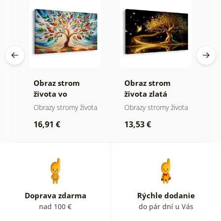
Obraz strom
Obraz strom
O
ej
života vo
života zlatá
s
farebnej vitráži
mágia
ota
Obrazy stromy života
Obrazy stromy života
O
kr
16,91 €
13,53 €
1
Doprava zdarma
Rýchle dodanie
nad 100 €
do pár dní u Vás