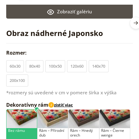
Zobraziť galériu
Obraz nádherné Japonsko
Rozmer:
60x30
80x40
100x50
120x60
140x70
200x100
*rozmery sú uvedené v cm v pomere šírka x výška
Dekoratívny rám
zistiť viac
i
Bez rámu
Rám –⁠⁠⁠⁠⁠⁠ Přírodní
Rám – Hnedý
Rám – Čierne
dub
orech
wenge