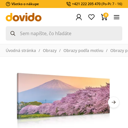
Všetko o nákupe
+421 222 205 470
(Po-Pi: 7 - 16)
0
Úvodná stránka
Obrazy
Obrazy podľa motívu
Obrazy pr