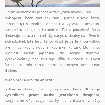
Obraz nádherného Japonska zachytáva ikonickú horu Fuji
obklopenú kvitnúcimi sakurami. Jemné ružové kvety
kontrastujú s modrou oblohou a vytvárajú úchvatnú
atmosféru pokoja a harmónie. Teplé pastelové farby
dodávajú obrazu romantický nádych, ideálny na oživenie
akéhokoľvek interiéru. Tento kúsok je perfektnou voľbou
pre milovníkov prírody a japonskej kultúry, ktorí chcú
preniesť kúsok Japonska do svojho domova.
Vysokokvalitný tlač zaručuje dlhú životnosť a živost
farieb, čo robí tento obraz skutočným umeleckým
dielom.
Prečo práve Dovido obrazy?
Jedinečné obrazy môžu byť aj u vás doma!
Obraz je
výsledkom práce nášho grafického dizajnéra
,
ktorý
premieňa svoje návrhy na unikátne a vždy