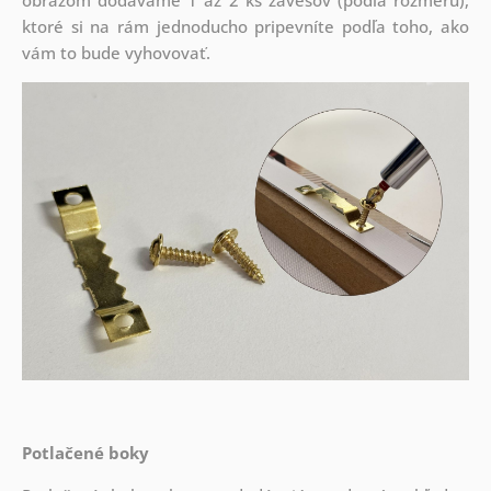
obrazom dodávame 1 až 2 ks závesov (podľa rozmeru),
ktoré si na rám jednoducho pripevníte podľa toho, ako
vám to bude vyhovovať.
Potlačené boky