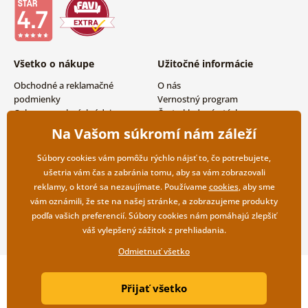
Všetko o nákupe
Užitočné informácie
Obchodné a reklamačné
O nás
podmienky
Vernostný program
Ochrana osobných údajov
Často kladené otázky
Možnosti dopravy a platby
Magazín
Na Vašom súkromí nám záleží
Vrátenie tovaru
Kontakty
Veľkoobchodná spolupráca
Súbory cookies vám pomôžu rýchlo nájsť to, čo potrebujete,
ušetria vám čas a zabránia tomu, aby sa vám zobrazovali
reklamy, o ktoré sa nezaujímate. Používame
cookies
, aby sme
vám oznámili, že ste na našej stránke, a zobrazujeme produkty
podľa vašich preferencií. Súbory cookies nám pomáhajú zlepšiť
váš vylepšený zážitok z prehliadania.
Odmietnuť všetko
Copyright ©2019 © Dovido.sk.
Přijať všetko
Webdesign
Litvanyi.sk
| E-shop vytvorila