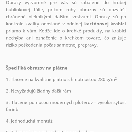
Obrazy vytvorené pre vás sú zabalené do hrubej
bublinkovej fólie, pričom rohy obrazov sú obzvlášť
chránené niekoľkými ďalšími vrstvami.
Obrazy sú po
kontrole kvality odoslané v odolnej
kartónovej krabici
priamo k vám. Keďže ide o krehké produkty, na krabici
nechýba ani označenie o krehkom tovare, čo znižuje
riziko poškodenia počas samotnej prepravy.
Špecifiká obrazov na plátne
2
1. Tlačené na kvalitné plátno s hmotnosťou 280 g/m
2. Nevyžadujú žiadny ďalší rám
3. Tlačené pomocou moderných ploterov - vysoká sýtosť
farieb
4. Jednoduchá montáž