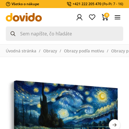
Všetko o nákupe
+421 222 205 470
(Po-Pi: 7 - 16)
0
Úvodná stránka
Obrazy
Obrazy podľa motívu
Obrazy pr