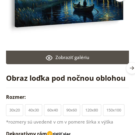
Zobraziť galériu
Obraz loďka pod nočnou oblohou
Rozmer:
30x20
40x30
60x40
90x60
120x80
150x100
*rozmery sú uvedené v cm v pomere šírka x výška
Dekoratívny rám
zistiť viac
i