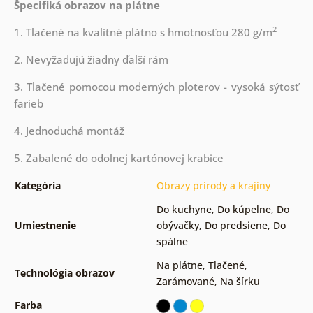
Špecifiká obrazov na plátne
2
1. Tlačené na kvalitné plátno s hmotnosťou 280 g/m
2. Nevyžadujú žiadny ďalší rám
3. Tlačené pomocou moderných ploterov - vysoká sýtosť
farieb
4. Jednoduchá montáž
5. Zabalené do odolnej kartónovej krabice
Kategória
Obrazy prírody a krajiny
Do kuchyne
,
Do kúpelne
,
Do
Umiestnenie
obývačky
,
Do predsiene
,
Do
spálne
Na plátne
,
Tlačené
,
Technológia obrazov
Zarámované
,
Na šírku
Farba