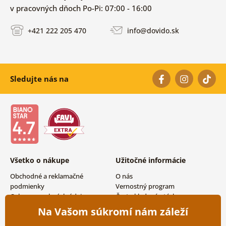
v pracovných dňoch Po-Pi: 07:00 - 16:00
+421 222 205 470
info@dovido.sk
Sledujte nás na
Všetko o nákupe
Užitočné informácie
Obchodné a reklamačné
O nás
podmienky
Vernostný program
Ochrana osobných údajov
Často kladené otázky
Možnosti dopravy a platby
Magazín
Na Vašom súkromí nám záleží
Vrátenie tovaru
Kontakty