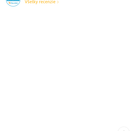
Všetky recenzie
Rychle
dodabie
tovaru.
Precizne
zabaleny.
Odporucam
furmu.
Overený
zákazník
31. 07.
2026