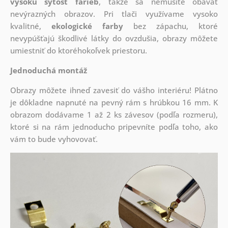
vysokú sýtosť farieb
, takže sa nemusíte obávať
nevýrazných obrazov. Pri tlači využívame vysoko
kvalitné,
ekologické farby
bez zápachu, ktoré
nevypúšťajú škodlivé látky do ovzdušia, obrazy môžete
umiestniť do ktoréhokoľvek priestoru.
Jednoduchá montáž
Obrazy môžete ihneď zavesiť do vášho interiéru! Plátno
je dôkladne napnuté na pevný rám s hrúbkou 16 mm. K
obrazom dodávame 1 až 2 ks závesov (podľa rozmeru),
ktoré si na rám jednoducho pripevníte podľa toho, ako
vám to bude vyhovovať.