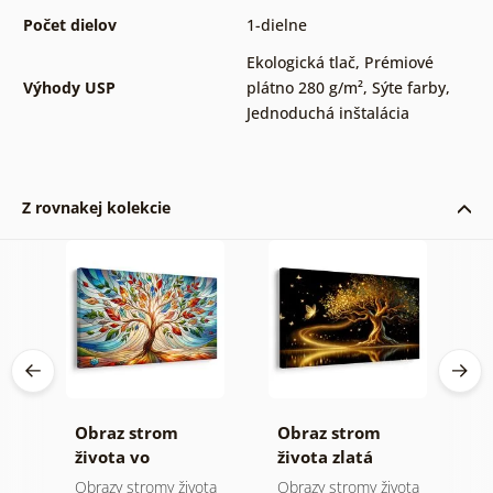
Počet dielov
1-dielne
Ekologická tlač
,
Prémiové
Výhody USP
plátno 280 g/m²
,
Sýte farby
,
Jednoduchá inštalácia
Z rovnakej kolekcie
Obraz strom
Obraz strom
O
života vo
života zlatá
s
farebnej vitráži
mágia
ota
Obrazy stromy života
Obrazy stromy života
O