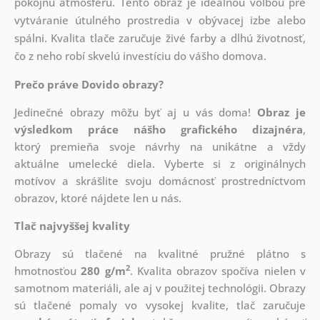
pokojnú atmosféru. Tento obraz je ideálnou voľbou pre
vytváranie útulného prostredia v obývacej izbe alebo
spálni. Kvalita tlače zaručuje živé farby a dlhú životnosť,
čo z neho robí skvelú investíciu do vášho domova.
Prečo práve Dovido obrazy?
Jedinečné obrazy môžu byť aj u vás doma!
Obraz je
výsledkom práce nášho grafického dizajnéra
,
ktorý
premieňa svoje návrhy na unikátne a vždy
aktuálne umelecké diela. Vyberte si z originálnych
motívov a skrášlite svoju domácnosť prostredníctvom
obrazov, ktoré nájdete len u nás.
Tlač najvyššej kvality
Obrazy sú tlačené na kvalitné pružné plátno s
2
hmotnosťou
280 g/m
. Kvalita obrazov spočíva nielen v
samotnom materiáli, ale aj v použitej technológii. Obrazy
sú tlačené pomaly vo vysokej kvalite, tlač zaručuje