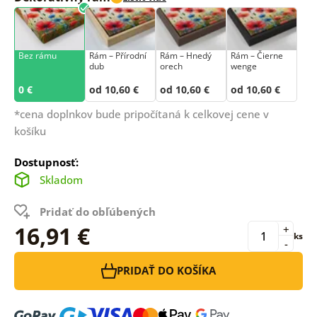
Bez rámu
Rám –⁠⁠⁠⁠⁠⁠ Přírodní
Rám – Hnedý
Rám – Čierne
dub
orech
wenge
0 €
od 10,60 €
od 10,60 €
od 10,60 €
*cena doplnkov bude pripočítaná k celkovej cene v
košíku
Dostupnosť:
Skladom
Pridať do obľúbených
16,91 €
+
ks
-
PRIDAŤ DO KOŠÍKA