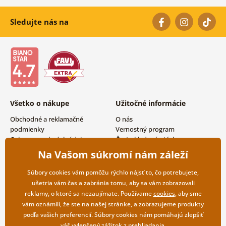
Sledujte nás na
Všetko o nákupe
Užitočné informácie
Obchodné a reklamačné
O nás
podmienky
Vernostný program
Ochrana osobných údajov
Často kladené otázky
Možnosti dopravy a platby
Magazín
Na Vašom súkromí nám záleží
Vrátenie tovaru
Kontakty
Veľkoobchodná spolupráca
Súbory cookies vám pomôžu rýchlo nájsť to, čo potrebujete,
ušetria vám čas a zabránia tomu, aby sa vám zobrazovali
reklamy, o ktoré sa nezaujímate. Používame
cookies
, aby sme
vám oznámili, že ste na našej stránke, a zobrazujeme produkty
podľa vašich preferencií. Súbory cookies nám pomáhajú zlepšiť
váš vylepšený zážitok z prehliadania.