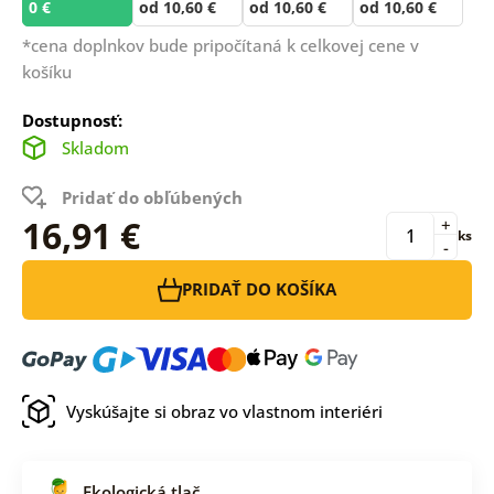
0 €
od 10,60 €
od 10,60 €
od 10,60 €
*cena doplnkov bude pripočítaná k celkovej cene v
košíku
Dostupnosť:
Skladom
Pridať do obľúbených
16,91 €
+
ks
-
PRIDAŤ DO KOŠÍKA
Vyskúšajte si obraz vo vlastnom interiéri
Ekologická tlač