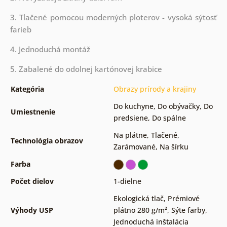
3. Tlačené pomocou moderných ploterov - vysoká sýtosť
farieb
4. Jednoduchá montáž
5. Zabalené do odolnej kartónovej krabice
Kategória
Obrazy prírody a krajiny
Do kuchyne
,
Do obývačky
,
Do
Umiestnenie
predsiene
,
Do spálne
Na plátne
,
Tlačené
,
Technológia obrazov
Zarámované
,
Na šírku
Farba
Počet dielov
1-dielne
Ekologická tlač
,
Prémiové
Výhody USP
plátno 280 g/m²
,
Sýte farby
,
Jednoduchá inštalácia