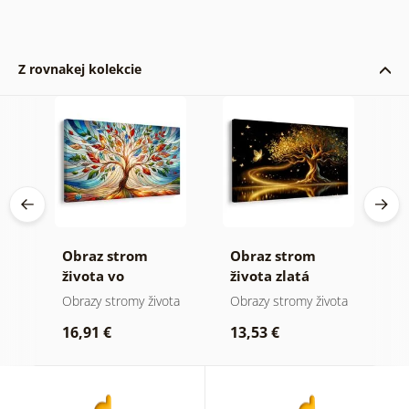
Z rovnakej kolekcie
Obraz strom
Obraz strom
O
ej
života vo
života zlatá
s
farebnej vitráži
mágia
ota
Obrazy stromy života
Obrazy stromy života
O
kr
16,91 €
13,53 €
1