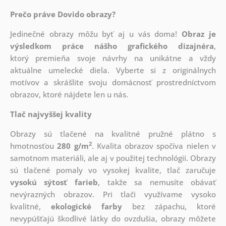
Prečo práve Dovido obrazy?
Jedinečné obrazy môžu byť aj u vás doma!
Obraz je
výsledkom práce nášho grafického dizajnéra
,
ktorý
premieňa svoje návrhy na unikátne a vždy
aktuálne umelecké diela. Vyberte si z originálnych
motívov a skrášlite svoju domácnosť prostredníctvom
obrazov, ktoré nájdete len u nás.
Tlač najvyššej kvality
Obrazy sú tlačené na kvalitné pružné plátno s
2
hmotnosťou
280 g/m
. Kvalita obrazov spočíva nielen v
samotnom materiáli, ale aj v použitej technológii. Obrazy
sú tlačené pomaly vo vysokej kvalite, tlač zaručuje
vysokú sýtosť farieb
, takže sa nemusíte obávať
nevýrazných obrazov. Pri tlači využívame vysoko
kvalitné,
ekologické farby
bez zápachu, ktoré
nevypúšťajú škodlivé látky do ovzdušia, obrazy môžete