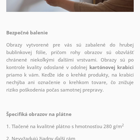
Bezpečné balenie
Obrazy vytvorené pre vás sú zabalené do hrubej
bublinkovej fólie, pričom rohy obrazov sú obzvlášť
chránené niekoľkými ďalšími vrstvami.
Obrazy sú po
kontrole kvality odoslané v odolnej
kartónovej krabici
priamo k vám. Keďže ide o krehké produkty, na krabici
nechýba ani označenie o krehkom tovare, čo znižuje
riziko poškodenia počas samotnej prepravy.
Špecifiká obrazov na plátne
2
1. Tlačené na kvalitné plátno s hmotnosťou 280 g/m
2. Nevyžadujú žiadny ďalší rám