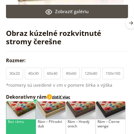
Zobraziť galériu
Obraz kúzelné rozkvitnuté
stromy čerešne
Rozmer:
30x20
40x30
60x40
90x60
120x80
150x100
*rozmery sú uvedené v cm v pomere šírka x výška
Dekoratívny rám
zistiť viac
i
Bez rámu
Rám –⁠⁠⁠⁠⁠⁠ Přírodní
Rám – Hnedý
Rám – Čierne
dub
orech
wenge