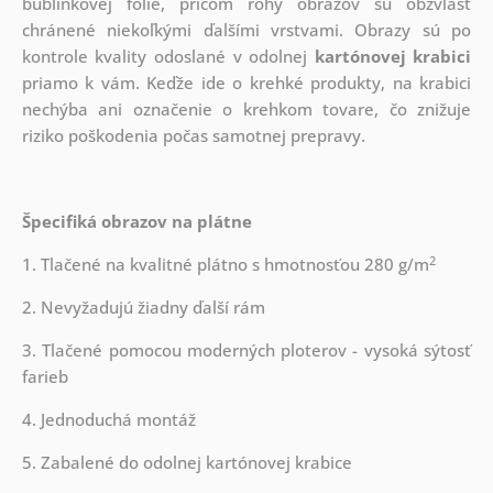
bublinkovej fólie, pričom rohy obrazov sú obzvlášť
chránené niekoľkými ďalšími vrstvami.
Obrazy sú po
kontrole kvality odoslané v odolnej
kartónovej krabici
priamo k vám. Keďže ide o krehké produkty, na krabici
nechýba ani označenie o krehkom tovare, čo znižuje
riziko poškodenia počas samotnej prepravy.
Špecifiká obrazov na plátne
2
1. Tlačené na kvalitné plátno s hmotnosťou 280 g/m
2. Nevyžadujú žiadny ďalší rám
3. Tlačené pomocou moderných ploterov - vysoká sýtosť
farieb
4. Jednoduchá montáž
5. Zabalené do odolnej kartónovej krabice