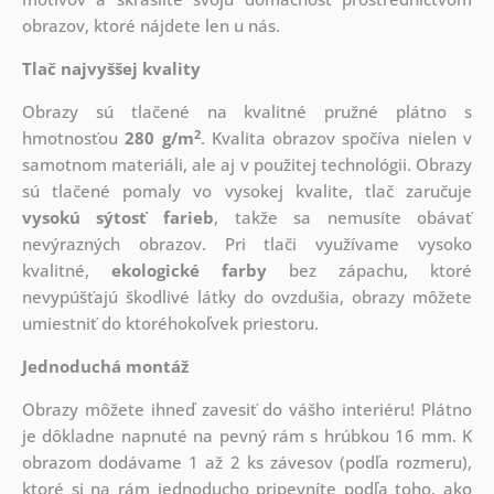
obrazov, ktoré nájdete len u nás.
Tlač najvyššej kvality
Obrazy sú tlačené na kvalitné pružné plátno s
2
hmotnosťou
280 g/m
. Kvalita obrazov spočíva nielen v
samotnom materiáli, ale aj v použitej technológii. Obrazy
sú tlačené pomaly vo vysokej kvalite, tlač zaručuje
vysokú sýtosť farieb
, takže sa nemusíte obávať
nevýrazných obrazov. Pri tlači využívame vysoko
kvalitné,
ekologické farby
bez zápachu, ktoré
nevypúšťajú škodlivé látky do ovzdušia, obrazy môžete
umiestniť do ktoréhokoľvek priestoru.
Jednoduchá montáž
Obrazy môžete ihneď zavesiť do vášho interiéru! Plátno
je dôkladne napnuté na pevný rám s hrúbkou 16 mm. K
obrazom dodávame 1 až 2 ks závesov (podľa rozmeru),
ktoré si na rám jednoducho pripevníte podľa toho, ako