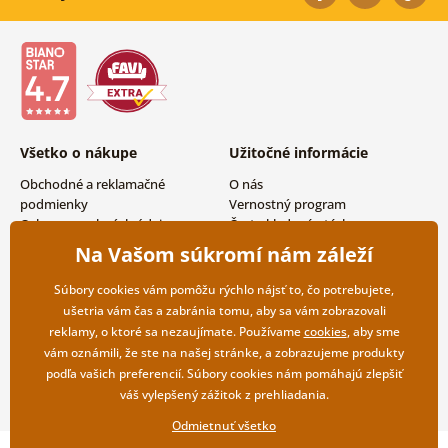
Všetko o nákupe
Užitočné informácie
Obchodné a reklamačné
O nás
podmienky
Vernostný program
Ochrana osobných údajov
Často kladené otázky
Možnosti dopravy a platby
Magazín
Na Vašom súkromí nám záleží
Vrátenie tovaru
Kontakty
Veľkoobchodná spolupráca
Súbory cookies vám pomôžu rýchlo nájsť to, čo potrebujete,
ušetria vám čas a zabránia tomu, aby sa vám zobrazovali
reklamy, o ktoré sa nezaujímate. Používame
cookies
, aby sme
vám oznámili, že ste na našej stránke, a zobrazujeme produkty
podľa vašich preferencií. Súbory cookies nám pomáhajú zlepšiť
váš vylepšený zážitok z prehliadania.
Odmietnuť všetko