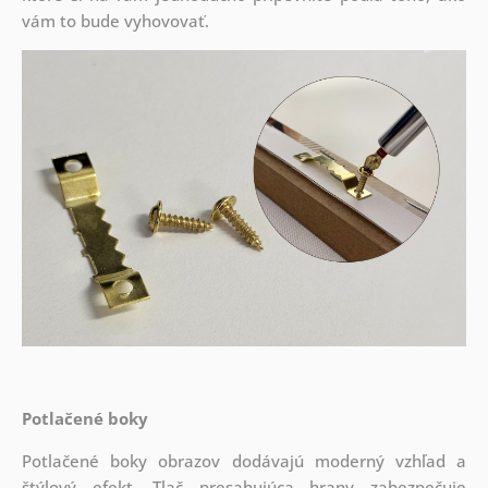
vám to bude vyhovovať.
Potlačené boky
Potlačené boky obrazov dodávajú moderný vzhľad a
štýlový efekt. Tlač presahujúca hrany zabezpečuje