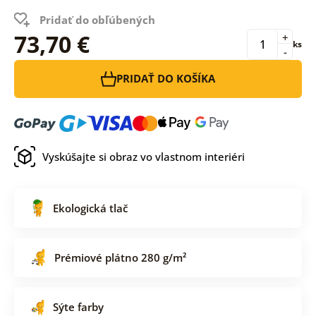
Pridať do obľúbených
73,70 €
+
ks
-
PRIDAŤ DO KOŠÍKA
Vyskúšajte si obraz vo vlastnom interiéri
Ekologická tlač
Prémiové plátno 280 g/m²
Sýte farby