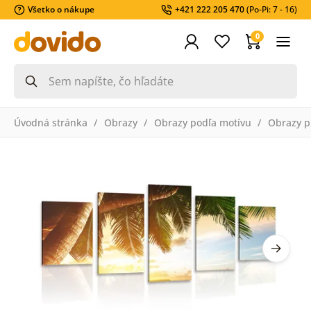
Všetko o nákupe
+421 222 205 470
(Po-Pi: 7 - 16)
0
Úvodná stránka
Obrazy
Obrazy podľa motívu
Obrazy pr