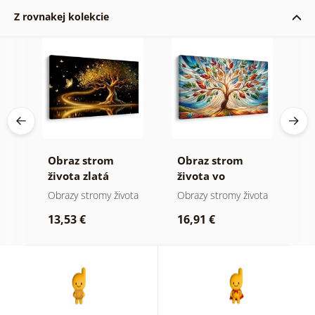
Z rovnakej kolekcie
rom
Obraz strom
Obraz strom
O
e
života zlatá
života vo
s
mágia
farebnej vitráži
ota
Obrazy stromy života
Obrazy stromy života
O
kr
13,53 €
16,91 €
1