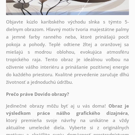
Objavte kúzlo karibského východu slnka s týmto 5-
dielnym obrazom. Hlavný motív tvoria majestátne palmy
a jemné farby ranného neba, ktoré prinášajú pocit
pokoja a pohody. Teplé odtiene žltej a oranžovej sa
miešajú s modrou oblohou, evokujúca atmosféru
tropického raja. Tento obraz je ideálnou voľbou na
oživenie vášho interiéru a prinášanie pozitívnej energie
do každého priestoru. Kvalitné prevedenie zaručuje dlhú
životnosť a jednoduchú údržbu.
Prečo práve Dovido obrazy?
Jedinečné obrazy môžu byť aj u vás doma!
Obraz je
výsledkom práce nášho grafického dizajnéra
,
ktorý
premieňa svoje návrhy na unikátne a vždy
aktuálne umelecké diela. Vyberte si z originálnych
motívov a skrášlite svoju domácnosť prostredníctvom