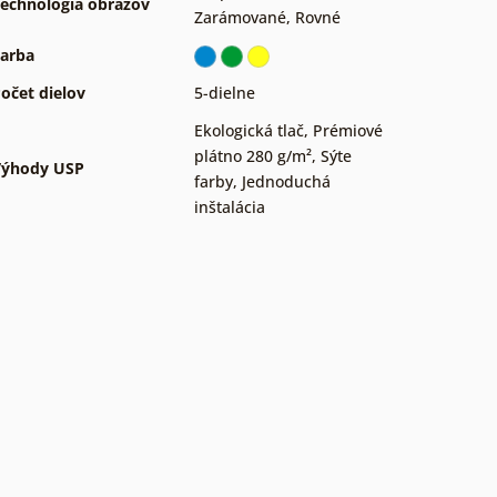
echnológia obrazov
Zarámované
,
Rovné
arba
očet dielov
5-dielne
Ekologická tlač
,
Prémiové
plátno 280 g/m²
,
Sýte
Výhody USP
farby
,
Jednoduchá
inštalácia