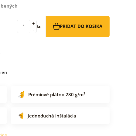
ľúbených
+
PRIDAŤ DO KOŠÍKA
ks
-
iéri
Prémiové plátno 280 g/m²
Jednoduchá inštalácia
ido