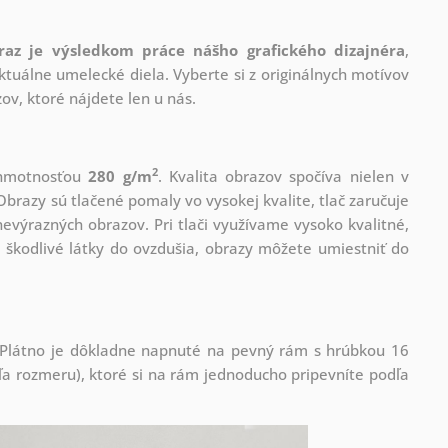
raz je výsledkom práce nášho grafického dizajnéra
,
tuálne umelecké diela. Vyberte si z originálnych motívov
ov, ktoré nájdete len u nás.
2
s hmotnosťou
280 g/m
. Kvalita obrazov spočíva nielen v
Obrazy sú tlačené pomaly vo vysokej kvalite, tlač zaručuje
evýrazných obrazov. Pri tlači využívame vysoko kvalitné,
 škodlivé látky do ovzdušia, obrazy môžete umiestniť do
! Plátno je dôkladne napnuté na pevný rám s hrúbkou 16
 rozmeru), ktoré si na rám jednoducho pripevníte podľa