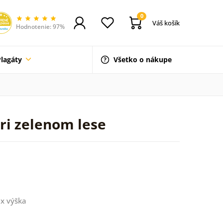
0
Váš košík
Hodnotenie: 97%
Plagáty
Všetko o nákupe
pri zelenom lese
x výška