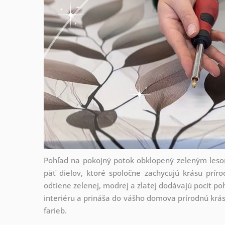
Pohľad na pokojný potok obklopený zeleným leso
päť dielov, ktoré spoločne zachycujú krásu prír
odtiene zelenej, modrej a zlatej dodávajú pocit po
interiéru a prináša do vášho domova prírodnú krásu
farieb.