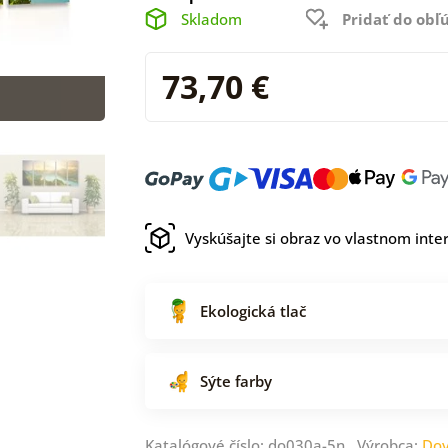
Skladom
Pridať do ob
73,70 €
Vyskúšajte si obraz vo vlastnom inter
Ekologická tlač
Sýte farby
Katalógové číslo: do030a-5n Výrobca:
Dov