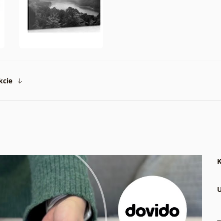
kcie
K
U