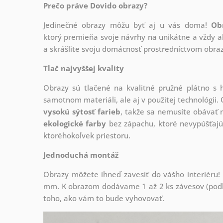
Prečo práve Dovido obrazy?
Jedinečné obrazy môžu byť aj u vás doma!
Ob
ktorý
premieňa svoje návrhy na unikátne a vždy ak
a skrášlite svoju domácnosť prostredníctvom obraz
Tlač najvyššej kvality
Obrazy sú tlačené na kvalitné pružné plátno 
samotnom materiáli, ale aj v použitej technológii. 
vysokú sýtosť farieb
, takže sa nemusíte obávať n
ekologické farby
bez zápachu, ktoré nevypúšťajú
ktoréhokoľvek priestoru.
Jednoduchá montáž
Obrazy môžete ihneď zavesiť do vášho interiéru
mm. K obrazom dodávame 1 až 2 ks závesov (podľa
toho, ako vám to bude vyhovovať.