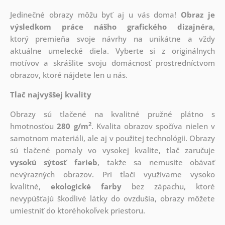
Jedinečné obrazy môžu byť aj u vás doma!
Obraz je
výsledkom práce nášho grafického dizajnéra
,
ktorý
premieňa svoje návrhy na unikátne a vždy
aktuálne umelecké diela. Vyberte si z originálnych
motívov a skrášlite svoju domácnosť prostredníctvom
obrazov, ktoré nájdete len u nás.
Tlač najvyššej kvality
Obrazy sú tlačené na kvalitné pružné plátno s
2
hmotnosťou
280 g/m
. Kvalita obrazov spočíva nielen v
samotnom materiáli, ale aj v použitej technológii. Obrazy
sú tlačené pomaly vo vysokej kvalite, tlač zaručuje
vysokú sýtosť farieb
, takže sa nemusíte obávať
nevýrazných obrazov. Pri tlači využívame vysoko
kvalitné,
ekologické farby
bez zápachu, ktoré
nevypúšťajú škodlivé látky do ovzdušia, obrazy môžete
umiestniť do ktoréhokoľvek priestoru.