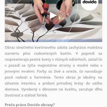
Obraz slnečného kvetinového údolia zachytáva malebnú
scenériu plnú rozkvetených kvetín. V popredí sa
rozprestierajú pestré kvety v rôznych odtieňoch, zatiaľ čo
v pozadí sa týčia majestátne stromy a modré nebo s
jemnými mrakmi. Farby sú živé a svieže, čo navodzuje
pocit radosti a harmónie. Tento obraz je ideálny na
oživenie interiéru a pridaní prírodnej krásy do vášho
domova. Vyrobený s dôrazom na kvalitu, zaručuje dlhú
životnosť a stálosť farieb.
Prečo práve Dovido obrazy?