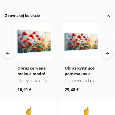
Z rovnakej kolekcie
Obraz červené
Obraz kvitnúce
O
maky a modré
pole makov a
l
chrpy
chrp
Obrazy polia a lúky
Obrazy polia a lúky
O
16,91 €
29,48 €
2