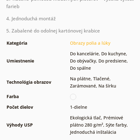
farieb
4. Jednoduchá montáž
5. Zabalené do odolnej kartónovej krabice
Kategória
Obrazy polia a lúky
Do kancelárie
,
Do kuchyne
,
Umiestnenie
Do obývačky
,
Do predsiene
,
Do spálne
Na plátne
,
Tlačené
,
Technológia obrazov
Zarámované
,
Na šírku
Farba
Počet dielov
1-dielne
Ekologická tlač
,
Prémiové
Výhody USP
plátno 280 g/m²
,
Sýte farby
,
Jednoduchá inštalácia