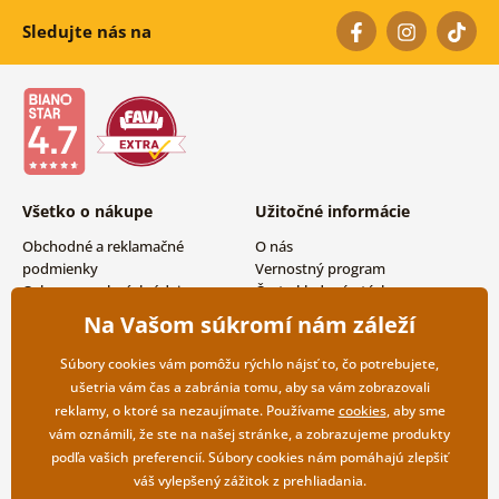
Sledujte nás na
Všetko o nákupe
Užitočné informácie
Obchodné a reklamačné
O nás
podmienky
Vernostný program
Ochrana osobných údajov
Často kladené otázky
Možnosti dopravy a platby
Magazín
Na Vašom súkromí nám záleží
Vrátenie tovaru
Kontakty
Veľkoobchodná spolupráca
Súbory cookies vám pomôžu rýchlo nájsť to, čo potrebujete,
ušetria vám čas a zabránia tomu, aby sa vám zobrazovali
reklamy, o ktoré sa nezaujímate. Používame
cookies
, aby sme
vám oznámili, že ste na našej stránke, a zobrazujeme produkty
podľa vašich preferencií. Súbory cookies nám pomáhajú zlepšiť
váš vylepšený zážitok z prehliadania.