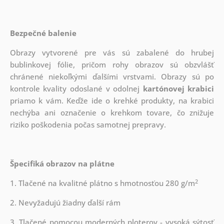
Bezpečné balenie
Obrazy vytvorené pre vás sú zabalené do hrubej
bublinkovej fólie, pričom rohy obrazov sú obzvlášť
chránené niekoľkými ďalšími vrstvami.
Obrazy sú po
kontrole kvality odoslané v odolnej
kartónovej krabici
priamo k vám. Keďže ide o krehké produkty, na krabici
nechýba ani označenie o krehkom tovare, čo znižuje
riziko poškodenia počas samotnej prepravy.
Špecifiká obrazov na plátne
2
1. Tlačené na kvalitné plátno s hmotnosťou 280 g/m
2. Nevyžadujú žiadny ďalší rám
3. Tlačené pomocou moderných ploterov - vysoká sýtosť