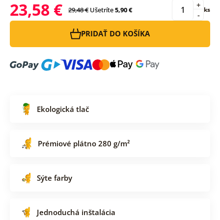
23,58 €
+
29,48 €
Ušetríte
5,90 €
ks
-
PRIDAŤ DO KOŠÍKA
Ekologická tlač
Prémiové plátno 280 g/m²
Sýte farby
Jednoduchá inštalácia