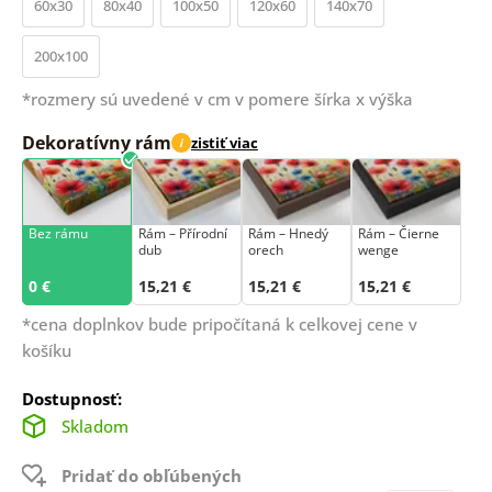
60x30
80x40
100x50
120x60
140x70
200x100
*rozmery sú uvedené v cm v pomere šírka x výška
Dekoratívny rám
zistiť viac
i
Bez rámu
Rám –⁠⁠⁠⁠⁠⁠ Přírodní
Rám – Hnedý
Rám – Čierne
dub
orech
wenge
0 €
15,21 €
15,21 €
15,21 €
*cena doplnkov bude pripočítaná k celkovej cene v
košíku
Dostupnosť:
Skladom
Pridať do obľúbených