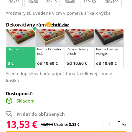
30x20
40x30
60x40
90x60
120x80
150x100
*rozmery sú uvedené v cm v pomere šírka x výška
Dekoratívny rám
zistiť viac
i
Bez rámu
Rám –⁠⁠⁠⁠⁠⁠ Přírodní
Rám – Hnedý
Rám – Čierne
dub
orech
wenge
0 €
od 10,60 €
od 10,60 €
od 10,60 €
*cena doplnkov bude pripočítaná k celkovej cene v
košíku
Dostupnosť:
Skladom
Pridať do obľúbených
13,53 €
+
16,91 €
Ušetríte
3,38 €
ks
-