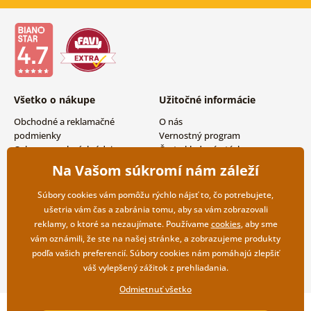
Všetko o nákupe
Užitočné informácie
Obchodné a reklamačné
O nás
podmienky
Vernostný program
Ochrana osobných údajov
Často kladené otázky
Možnosti dopravy a platby
Magazín
Na Vašom súkromí nám záleží
Vrátenie tovaru
Kontakty
Veľkoobchodná spolupráca
Súbory cookies vám pomôžu rýchlo nájsť to, čo potrebujete,
ušetria vám čas a zabránia tomu, aby sa vám zobrazovali
reklamy, o ktoré sa nezaujímate. Používame
cookies
, aby sme
vám oznámili, že ste na našej stránke, a zobrazujeme produkty
podľa vašich preferencií. Súbory cookies nám pomáhajú zlepšiť
váš vylepšený zážitok z prehliadania.
Odmietnuť všetko