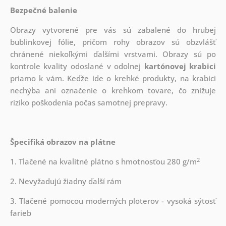
Bezpečné balenie
Obrazy vytvorené pre vás sú zabalené do hrubej
bublinkovej fólie, pričom rohy obrazov sú obzvlášť
chránené niekoľkými ďalšími vrstvami.
Obrazy sú po
kontrole kvality odoslané v odolnej
kartónovej krabici
priamo k vám. Keďže ide o krehké produkty, na krabici
nechýba ani označenie o krehkom tovare, čo znižuje
riziko poškodenia počas samotnej prepravy.
Špecifiká obrazov na plátne
2
1. Tlačené na kvalitné plátno s hmotnosťou 280 g/m
2. Nevyžadujú žiadny ďalší rám
3. Tlačené pomocou moderných ploterov - vysoká sýtosť
farieb