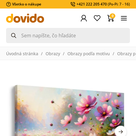
Všetko o nákupe
+421 222 205 470
(Po-Pi: 7 - 16)
0
Úvodná stránka
Obrazy
Obrazy podľa motívu
Obrazy pr