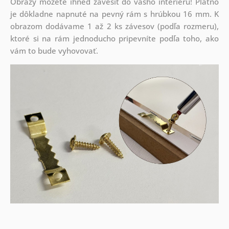
Obrazy môžete ihneď zavesiť do vášho interiéru! Plátno
je dôkladne napnuté na pevný rám s hrúbkou 16 mm. K
obrazom dodávame 1 až 2 ks závesov (podľa rozmeru),
ktoré si na rám jednoducho pripevníte podľa toho, ako
vám to bude vyhovovať.