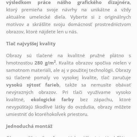
výsledkom práce nášho grafického dizajnéra
,
ktorý
premieňa svoje návrhy na unikátne a vždy
aktuálne umelecké diela. Vyberte si z originálnych
motívov a skrášlite svoju domácnosť prostredníctvom
obrazov, ktoré nájdete len u nás.
Tlač najvyššej kvality
Obrazy sú tlačené na kvalitné pružné plátno s
2
hmotnosťou
280 g/m
. Kvalita obrazov spočíva nielen v
samotnom materiáli, ale aj v použitej technológii. Obrazy
sú tlačené pomaly vo vysokej kvalite, tlač zaručuje
vysokú sýtosť farieb
, takže sa nemusíte obávať
nevýrazných obrazov. Pri tlači využívame vysoko
kvalitné,
ekologické farby
bez zápachu, ktoré
nevypúšťajú škodlivé látky do ovzdušia, obrazy môžete
umiestniť do ktoréhokoľvek priestoru.
Jednoduchá montáž