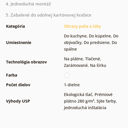
4. Jednoduchá montáž
5. Zabalené do odolnej kartónovej krabice
Kategória
Obrazy polia a lúky
Do kuchyne
,
Do kúpelne
,
Do
Umiestnenie
obývačky
,
Do predsiene
,
Do
spálne
Na plátne
,
Tlačené
,
Technológia obrazov
Zarámované
,
Na šírku
Farba
Počet dielov
1-dielne
Ekologická tlač
,
Prémiové
Výhody USP
plátno 280 g/m²
,
Sýte farby
,
Jednoduchá inštalácia