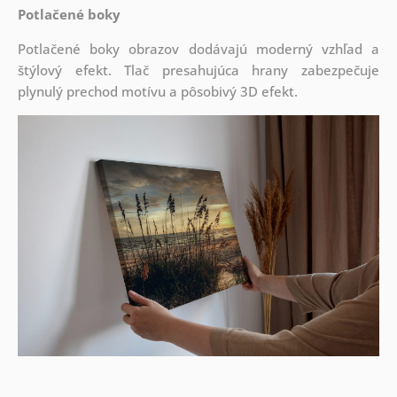
Potlačené boky
Potlačené boky obrazov dodávajú moderný vzhľad a
štýlový efekt. Tlač presahujúca hrany zabezpečuje
plynulý prechod motívu a pôsobivý 3D efekt.