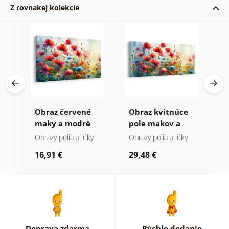
Z rovnakej kolekcie
Obraz červené
Obraz kvitnúce
O
maky a modré
pole makov a
l
chrpy
chrp
Obrazy polia a lúky
Obrazy polia a lúky
O
16,91 €
29,48 €
2
Doprava zdarma
Rýchle dodanie