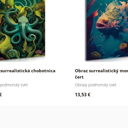
surrealistická chobotnica
Obraz surrealistický mo
čert
 podmorský svet
Obrazy podmorský svet
€
13,53 €