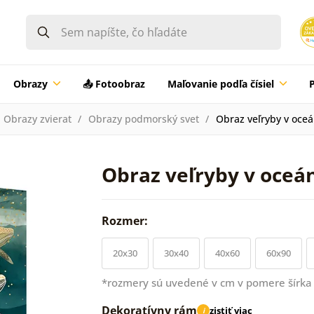
Obrazy
📤 Fotoobraz
Maľovanie podľa čísiel
Obrazy zvierat
Obrazy podmorský svet
Obraz veľryby v oce
Obraz veľryby v oceá
Rozmer:
20x30
30x40
40x60
60x90
*rozmery sú uvedené v cm v pomere šírka 
Dekoratívny rám
zistiť viac
i