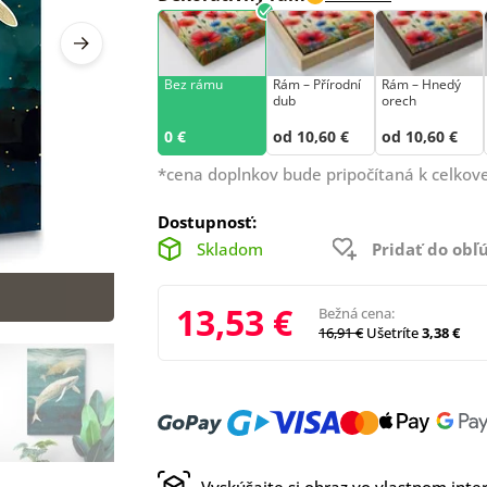
Bez rámu
Rám –⁠⁠⁠⁠⁠⁠ Přírodní
Rám – Hnedý
dub
orech
0 €
od 10,60 €
od 10,60 €
*cena doplnkov bude pripočítaná k celkove
Dostupnosť:
Skladom
Pridať do ob
13,53 €
Bežná cena:
16,91 €
Ušetríte
3,38 €
Vyskúšajte si obraz vo vlastnom inter