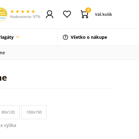
0
Váš košík
Hodnotenie: 97%
Plagáty
Všetko o nákupe
áne
ne
80x120
100x150
x výška