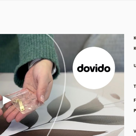
K
K
U
T
F
P