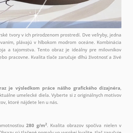
ké tvory v ich prirodzenom prostredí. Dve veľryby, jedna
covaním, plávajú v hlbokom modrom oceáne. Kombinácia
ja a tajomstva. Tento obraz je ideálny pre milovníkov
ebo pracovne. Kvalita tlače zaručuje dlhú životnosť a živé
raz je výsledkom práce nášho grafického dizajnéra
,
tuálne umelecké diela. Vyberte si z originálnych motívov
ov, ktoré nájdete len u nás.
2
s hmotnosťou
280 g/m
. Kvalita obrazov spočíva nielen v
Obrazy sú tlačené pomaly vo vysokej kvalite, tlač zaručuje