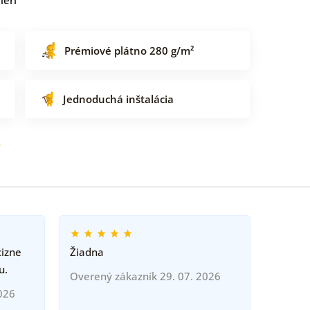
Prémiové plátno 280 g/m²
Jednoduchá inštalácia
o
cizne
Žiadna
u.
Overený zákazník 29. 07. 2026
026