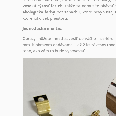
vysokú sýtosť farieb
, takže sa nemusíte obávať n
ekologické farby
bez zápachu, ktoré nevypúšťajú
ktoréhokoľvek priestoru.
Jednoduchá montáž
Obrazy môžete ihneď zavesiť do vášho interiéru
mm. K obrazom dodávame 1 až 2 ks závesov (podľa
toho, ako vám to bude vyhovovať.