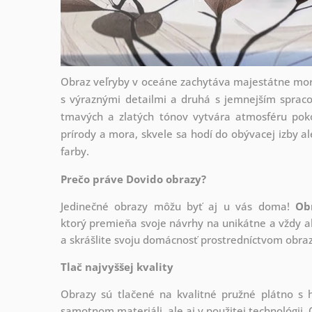
Obraz veľryby v oceáne zachytáva majestátne mors
s výraznými detailmi a druhá s jemnejším spra
tmavých a zlatých tónov vytvára atmosféru poko
prírody a mora, skvele sa hodí do obývacej izby al
farby.
Prečo práve Dovido obrazy?
Jedinečné obrazy môžu byť aj u vás doma!
Ob
ktorý
premieňa svoje návrhy na unikátne a vždy ak
a skrášlite svoju domácnosť prostredníctvom obraz
Tlač najvyššej kvality
Obrazy sú tlačené na kvalitné pružné plátno 
samotnom materiáli, ale aj v použitej technológii. 