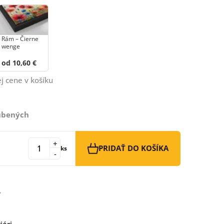
Rám – Čierne
wenge
od 10,60 €
j cene v košíku
ľúbených
+
PRIDAŤ DO KOŠÍKA
ks
-
iéri