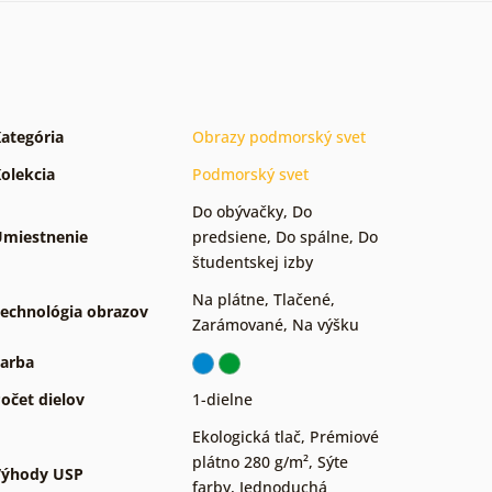
ategória
Obrazy podmorský svet
olekcia
Podmorský svet
Do obývačky
,
Do
miestnenie
predsiene
,
Do spálne
,
Do
študentskej izby
Na plátne
,
Tlačené
,
echnológia obrazov
Zarámované
,
Na výšku
arba
očet dielov
1-dielne
Ekologická tlač
,
Prémiové
plátno 280 g/m²
,
Sýte
Výhody USP
farby
,
Jednoduchá