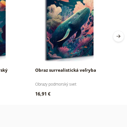
rský
Obraz surrealistická veľryba
O
Obrazy podmorský svet
Ob
16,91 €
1