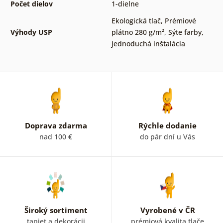
Počet dielov
1-dielne
Ekologická tlač
,
Prémiové
Výhody USP
plátno 280 g/m²
,
Sýte farby
,
Jednoduchá inštalácia
Doprava zdarma
Rýchle dodanie
nad 100 €
do pár dní u Vás
Široký sortiment
Vyrobené v ČR
tapiet a dekorácii
prémiová kvalita tlače