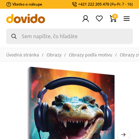
Všetko o nákupe
+421 222 205 470
(Po-Pi: 7 - 16)
0
Úvodná stránka
Obrazy
Obrazy podľa motívu
Obrazy z