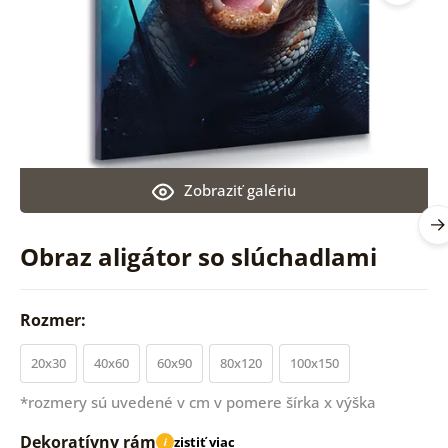
Zobraziť galériu
Obraz aligátor so slúchadlami
Rozmer:
20x30
40x60
60x90
80x120
100x150
*rozmery sú uvedené v cm v pomere šírka x výška
Dekoratívny rám
zistiť viac
i