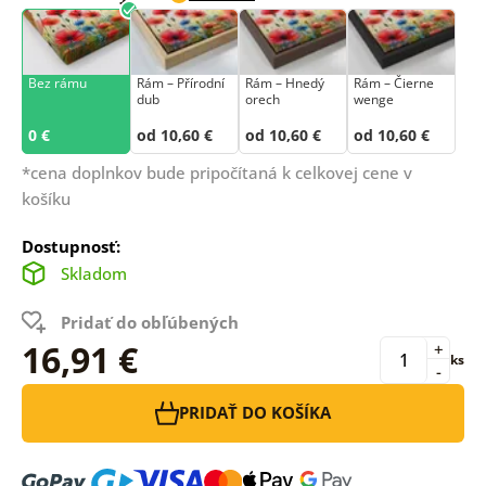
Bez rámu
Rám –⁠⁠⁠⁠⁠⁠ Přírodní
Rám – Hnedý
Rám – Čierne
dub
orech
wenge
0 €
od 10,60 €
od 10,60 €
od 10,60 €
*cena doplnkov bude pripočítaná k celkovej cene v
košíku
Dostupnosť:
Skladom
Pridať do obľúbených
16,91 €
+
ks
-
PRIDAŤ DO KOŠÍKA