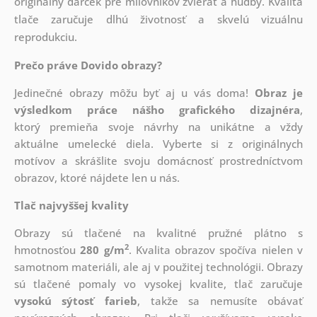
originálny darček pre milovníkov zvierat a hudby. Kvalita
tlače zaručuje dlhú životnosť a skvelú vizuálnu
reprodukciu.
Prečo práve Dovido obrazy?
Jedinečné obrazy môžu byť aj u vás doma!
Obraz je
výsledkom práce nášho grafického dizajnéra
,
ktorý
premieňa svoje návrhy na unikátne a vždy
aktuálne umelecké diela. Vyberte si z originálnych
motívov a skrášlite svoju domácnosť prostredníctvom
obrazov, ktoré nájdete len u nás.
Tlač najvyššej kvality
Obrazy sú tlačené na kvalitné pružné plátno s
2
hmotnosťou
280 g/m
. Kvalita obrazov spočíva nielen v
samotnom materiáli, ale aj v použitej technológii. Obrazy
sú tlačené pomaly vo vysokej kvalite, tlač zaručuje
vysokú sýtosť farieb
, takže sa nemusíte obávať