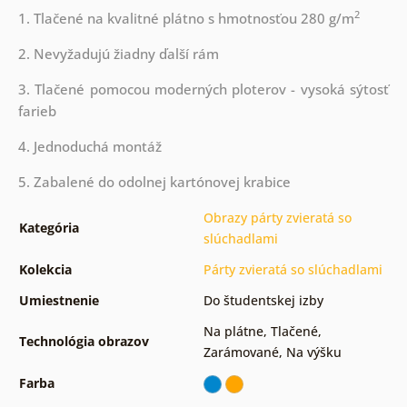
2
1. Tlačené na kvalitné plátno s hmotnosťou 280 g/m
2. Nevyžadujú žiadny ďalší rám
3. Tlačené pomocou moderných ploterov - vysoká sýtosť
farieb
4. Jednoduchá montáž
5. Zabalené do odolnej kartónovej krabice
Obrazy párty zvieratá so
Kategória
slúchadlami
Kolekcia
Párty zvieratá so slúchadlami
Umiestnenie
Do študentskej izby
Na plátne
,
Tlačené
,
Technológia obrazov
Zarámované
,
Na výšku
Farba