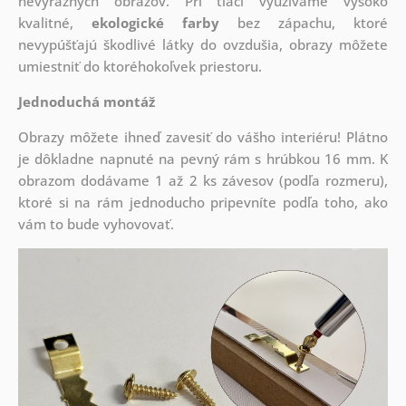
nevýrazných obrazov. Pri tlači využívame vysoko
kvalitné,
ekologické farby
bez zápachu, ktoré
nevypúšťajú škodlivé látky do ovzdušia, obrazy môžete
umiestniť do ktoréhokoľvek priestoru.
Jednoduchá montáž
Obrazy môžete ihneď zavesiť do vášho interiéru! Plátno
je dôkladne napnuté na pevný rám s hrúbkou 16 mm. K
obrazom dodávame 1 až 2 ks závesov (podľa rozmeru),
ktoré si na rám jednoducho pripevníte podľa toho, ako
vám to bude vyhovovať.