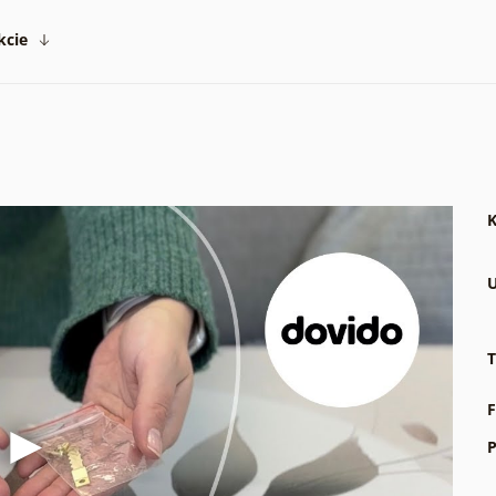
kcie
K
U
T
F
P