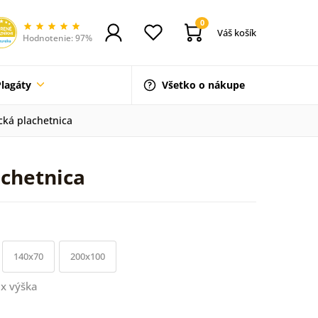
0
Váš košík
Hodnotenie: 97%
Plagáty
Všetko o nákupe
cká plachetnica
chetnica
140x70
200x100
x výška