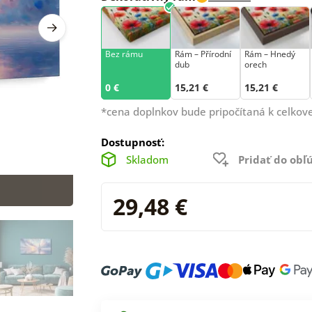
Bez rámu
Rám –⁠⁠⁠⁠⁠⁠ Přírodní
Rám – Hnedý
dub
orech
0 €
15,21 €
15,21 €
*cena doplnkov bude pripočítaná k celkove
Dostupnosť:
Skladom
Pridať do ob
29,48 €