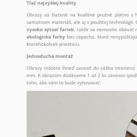
Tlač najvyššej kvality
Obrazy sú tlačené na kvalitné pružné plátno 
samotnom materiáli, ale aj v použitej technológii. 
vysokú sýtosť farieb
, takže sa nemusíte obávať n
ekologické farby
bez zápachu, ktoré nevypúšťajú
ktoréhokoľvek priestoru.
Jednoduchá montáž
Obrazy môžete ihneď zavesiť do vášho interiéru
mm. K obrazom dodávame 1 až 2 ks závesov (podľa
toho, ako vám to bude vyhovovať.