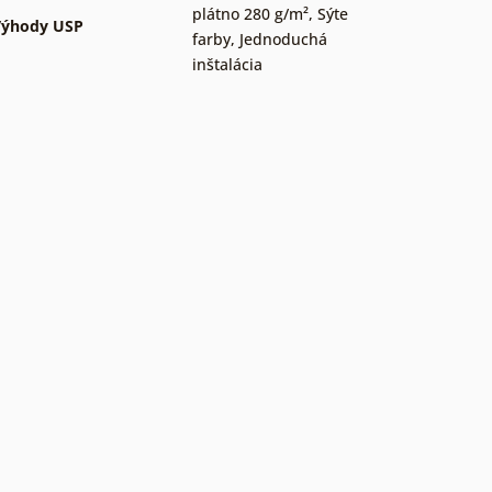
plátno 280 g/m²
,
Sýte
Výhody USP
farby
,
Jednoduchá
inštalácia