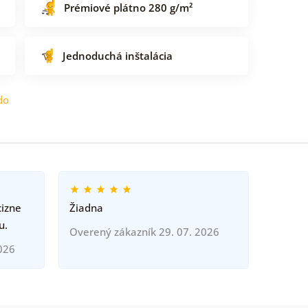
Prémiové plátno 280 g/m²
Jednoduchá inštalácia
do
cizne
Žiadna
u.
Overený zákazník 29. 07. 2026
026