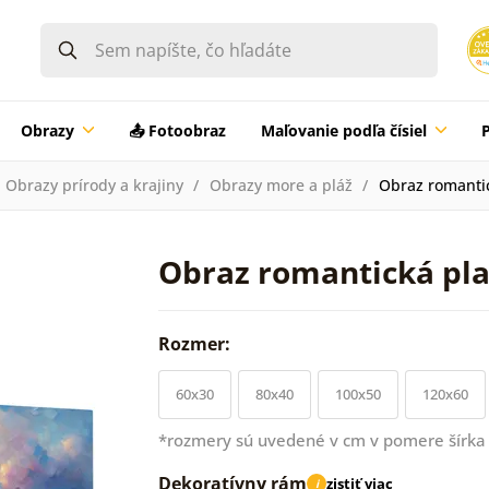
Obrazy
📤 Fotoobraz
Maľovanie podľa čísiel
Obrazy prírody a krajiny
Obrazy more a pláž
Obraz romanti
Obraz romantická pla
Rozmer:
60x30
80x40
100x50
120x60
*rozmery sú uvedené v cm v pomere šírka 
Dekoratívny rám
zistiť viac
i