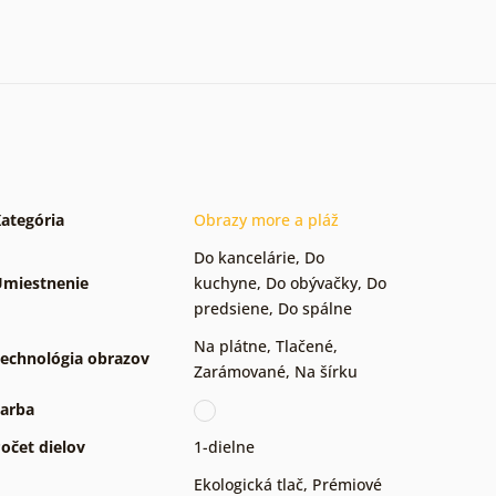
ategória
Obrazy more a pláž
Do kancelárie
,
Do
miestnenie
kuchyne
,
Do obývačky
,
Do
predsiene
,
Do spálne
Na plátne
,
Tlačené
,
echnológia obrazov
Zarámované
,
Na šírku
arba
očet dielov
1-dielne
Ekologická tlač
,
Prémiové