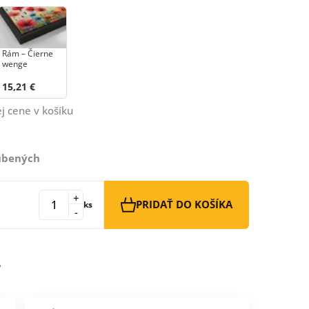
Rám – Čierne
wenge
15,21 €
j cene v košíku
ľúbených
+
PRIDAŤ DO KOŠÍKA
ks
-