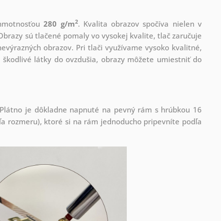
2
s hmotnosťou
280 g/m
. Kvalita obrazov spočíva nielen v
Obrazy sú tlačené pomaly vo vysokej kvalite, tlač zaručuje
evýrazných obrazov. Pri tlači využívame vysoko kvalitné,
 škodlivé látky do ovzdušia, obrazy môžete umiestniť do
! Plátno je dôkladne napnuté na pevný rám s hrúbkou 16
 rozmeru), ktoré si na rám jednoducho pripevníte podľa