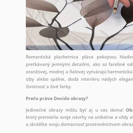
Romantická plachetnica pláva pokojnou hlad
pretkávaný jemnými detailmi, ako sú farebné od
oranžovej, modrej a fialovej vytvárajú harmonick
izby alebo spálne, dodá interiéru nádych elegan
životnosť a živé farby.
Prečo práve Dovido obrazy?
Jedinečné obrazy môžu byť aj u vás doma!
Ob
ktorý
premieňa svoje návrhy na unikátne a vždy ak
a skrášlite svoju domácnosť prostredníctvom obraz