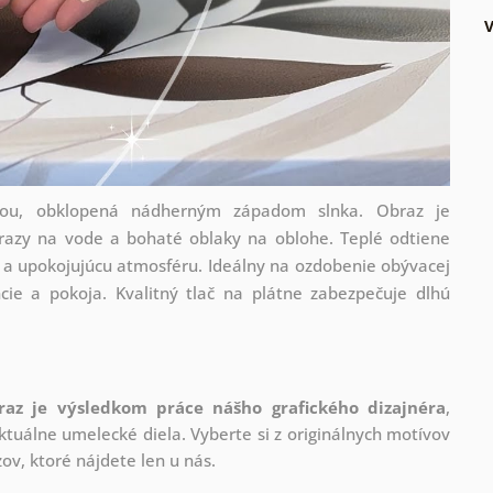
inou, obklopená nádherným západom slnka. Obraz je
razy na vode a bohaté oblaky na oblohe. Teplé odtiene
ú a upokojujúcu atmosféru. Ideálny na ozdobenie obývacej
cie a pokoja. Kvalitný tlač na plátne zabezpečuje dlhú
raz je výsledkom práce nášho grafického dizajnéra
,
tuálne umelecké diela. Vyberte si z originálnych motívov
ov, ktoré nájdete len u nás.