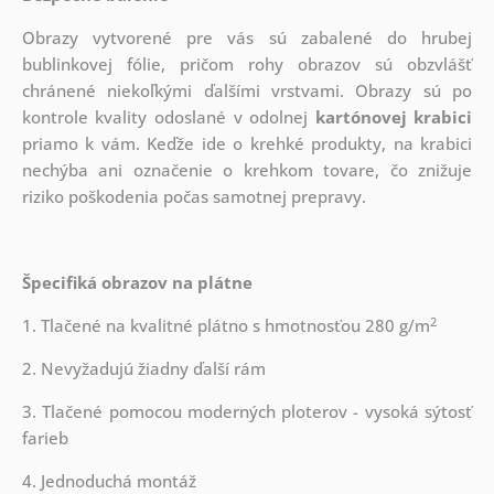
Obrazy vytvorené pre vás sú zabalené do hrubej
bublinkovej fólie, pričom rohy obrazov sú obzvlášť
chránené niekoľkými ďalšími vrstvami.
Obrazy sú po
kontrole kvality odoslané v odolnej
kartónovej krabici
priamo k vám. Keďže ide o krehké produkty, na krabici
nechýba ani označenie o krehkom tovare, čo znižuje
riziko poškodenia počas samotnej prepravy.
Špecifiká obrazov na plátne
2
1. Tlačené na kvalitné plátno s hmotnosťou 280 g/m
2. Nevyžadujú žiadny ďalší rám
3. Tlačené pomocou moderných ploterov - vysoká sýtosť
farieb
4. Jednoduchá montáž