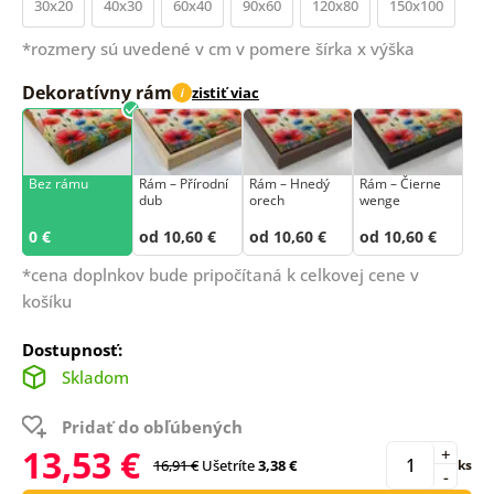
30x20
40x30
60x40
90x60
120x80
150x100
*rozmery sú uvedené v cm v pomere šírka x výška
Dekoratívny rám
zistiť viac
i
Bez rámu
Rám –⁠⁠⁠⁠⁠⁠ Přírodní
Rám – Hnedý
Rám – Čierne
dub
orech
wenge
0 €
od 10,60 €
od 10,60 €
od 10,60 €
*cena doplnkov bude pripočítaná k celkovej cene v
košíku
Dostupnosť:
Skladom
Pridať do obľúbených
13,53 €
+
16,91 €
Ušetríte
3,38 €
ks
-