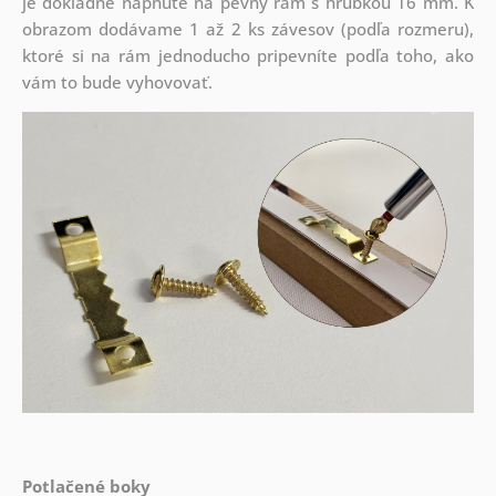
je dôkladne napnuté na pevný rám s hrúbkou 16 mm. K
obrazom dodávame 1 až 2 ks závesov (podľa rozmeru),
ktoré si na rám jednoducho pripevníte podľa toho, ako
vám to bude vyhovovať.
Potlačené boky