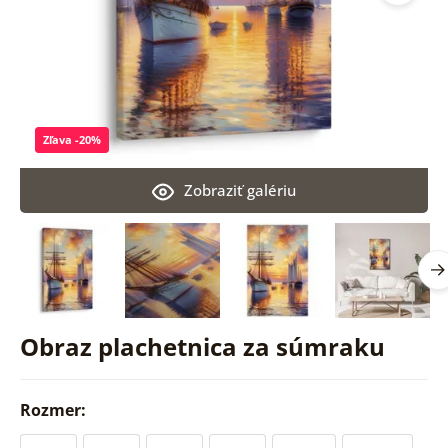
Zľava -20%
Zobraziť galériu
Obraz plachetnica za súmraku
Rozmer: