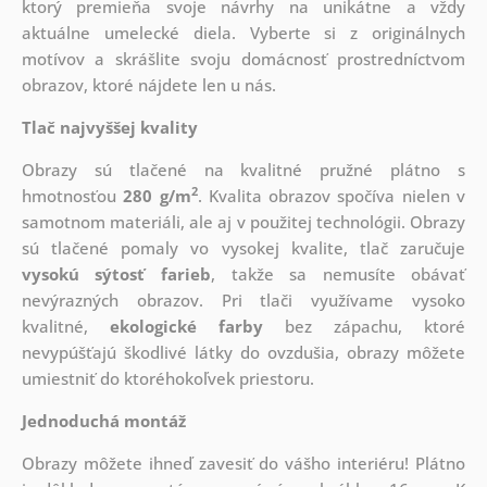
ktorý
premieňa svoje návrhy na unikátne a vždy
aktuálne umelecké diela. Vyberte si z originálnych
motívov a skrášlite svoju domácnosť prostredníctvom
obrazov, ktoré nájdete len u nás.
Tlač najvyššej kvality
Obrazy sú tlačené na kvalitné pružné plátno s
2
hmotnosťou
280 g/m
. Kvalita obrazov spočíva nielen v
samotnom materiáli, ale aj v použitej technológii. Obrazy
sú tlačené pomaly vo vysokej kvalite, tlač zaručuje
vysokú sýtosť farieb
, takže sa nemusíte obávať
nevýrazných obrazov. Pri tlači využívame vysoko
kvalitné,
ekologické farby
bez zápachu, ktoré
nevypúšťajú škodlivé látky do ovzdušia, obrazy môžete
umiestniť do ktoréhokoľvek priestoru.
Jednoduchá montáž
Obrazy môžete ihneď zavesiť do vášho interiéru! Plátno