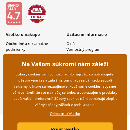
Všetko o nákupe
Užitočné informácie
Obchodné a reklamačné
O nás
podmienky
Vernostný program
Ochrana osobných údajov
Často kladené otázky
Možnosti dopravy a platby
Magazín
Na Vašom súkromí nám záleží
Vrátenie tovaru
Kontakty
Veľkoobchodná spolupráca
Súbory cookies vám pomôžu rýchlo nájsť to, čo potrebujete,
ušetria vám čas a zabránia tomu, aby sa vám zobrazovali
reklamy, o ktoré sa nezaujímate. Používame
cookies
, aby sme
vám oznámili, že ste na našej stránke, a zobrazujeme produkty
podľa vašich preferencií. Súbory cookies nám pomáhajú zlepšiť
váš vylepšený zážitok z prehliadania.
Odmietnuť všetko
Copyright ©2019 © Dovido.sk.
Přijať všetko
Webdesign
Litvanyi.sk
| E-shop vytvorila