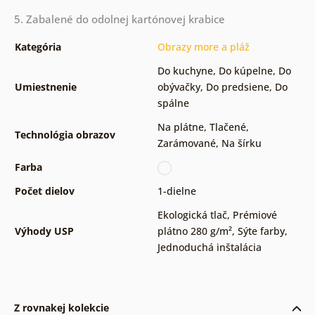
5. Zabalené do odolnej kartónovej krabice
Kategória
Obrazy more a pláž
Do kuchyne
,
Do kúpelne
,
Do
Umiestnenie
obývačky
,
Do predsiene
,
Do
spálne
Na plátne
,
Tlačené
,
Technológia obrazov
Zarámované
,
Na šírku
Farba
Počet dielov
1-dielne
Ekologická tlač
,
Prémiové
Výhody USP
plátno 280 g/m²
,
Sýte farby
,
Jednoduchá inštalácia
Z rovnakej kolekcie