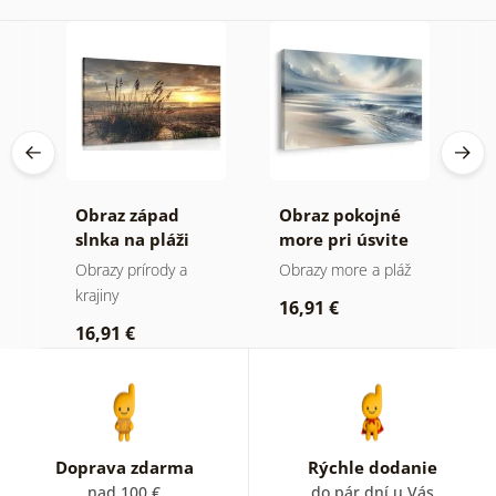
Obraz západ
Obraz pokojné
O
slnka na pláži
more pri úsvite
h
Obrazy prírody a
Obrazy more a pláž
A
krajiny
16,91 €
1
16,91 €
Doprava zdarma
Rýchle dodanie
nad 100 €
do pár dní u Vás