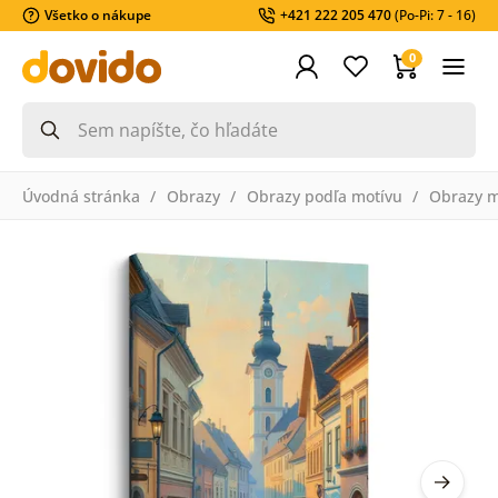
Všetko o nákupe
+421 222 205 470
(Po-Pi: 7 - 16)
0
Úvodná stránka
Obrazy
Obrazy podľa motívu
Obrazy m