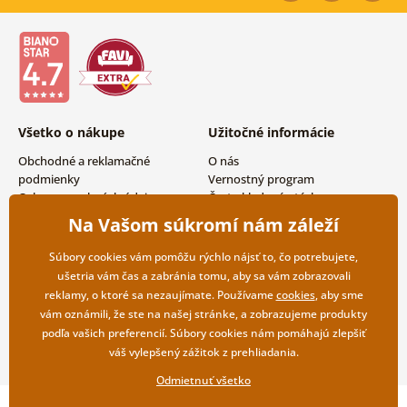
Všetko o nákupe
Užitočné informácie
Obchodné a reklamačné
O nás
podmienky
Vernostný program
Ochrana osobných údajov
Často kladené otázky
Možnosti dopravy a platby
Magazín
Na Vašom súkromí nám záleží
Vrátenie tovaru
Kontakty
Veľkoobchodná spolupráca
Súbory cookies vám pomôžu rýchlo nájsť to, čo potrebujete,
ušetria vám čas a zabránia tomu, aby sa vám zobrazovali
reklamy, o ktoré sa nezaujímate. Používame
cookies
, aby sme
vám oznámili, že ste na našej stránke, a zobrazujeme produkty
podľa vašich preferencií. Súbory cookies nám pomáhajú zlepšiť
váš vylepšený zážitok z prehliadania.
Odmietnuť všetko