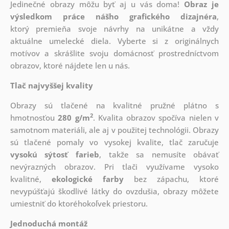
Jedinečné obrazy môžu byť aj u vás doma!
Obraz je
výsledkom práce nášho grafického dizajnéra
,
ktorý
premieňa svoje návrhy na unikátne a vždy
aktuálne umelecké diela. Vyberte si z originálnych
motívov a skrášlite svoju domácnosť prostredníctvom
obrazov, ktoré nájdete len u nás.
Tlač najvyššej kvality
Obrazy sú tlačené na kvalitné pružné plátno s
2
hmotnosťou
280 g/m
. Kvalita obrazov spočíva nielen v
samotnom materiáli, ale aj v použitej technológii. Obrazy
sú tlačené pomaly vo vysokej kvalite, tlač zaručuje
vysokú sýtosť farieb
, takže sa nemusíte obávať
nevýrazných obrazov. Pri tlači využívame vysoko
kvalitné,
ekologické farby
bez zápachu, ktoré
nevypúšťajú škodlivé látky do ovzdušia, obrazy môžete
umiestniť do ktoréhokoľvek priestoru.
Jednoduchá montáž