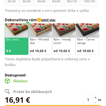
20x30
30x40
40x60
60x90
80x120
100x150
*rozmery sú uvedené v cm v pomere šírka x výška
Dekoratívny rám
zistiť viac
i
Bez rámu
Rám –⁠⁠⁠⁠⁠⁠ Přírodní
Rám – Hnedý
Rám – Čierne
dub
orech
wenge
0 €
od 10,60 €
od 10,60 €
od 10,60 €
*cena doplnkov bude pripočítaná k celkovej cene v
košíku
Dostupnosť:
Skladom
Pridať do obľúbených
16,91 €
+
ks
-