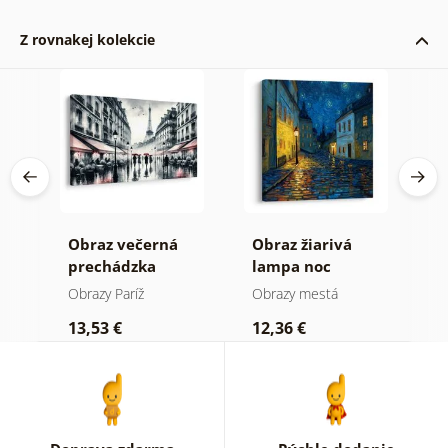
Z rovnakej kolekcie
aný
Obraz večerná
Obraz žiarivá
O
prechádzka
lampa noc
p
Parížou
h
Obrazy Paríž
Obrazy mestá
O
13,53 €
12,36 €
1