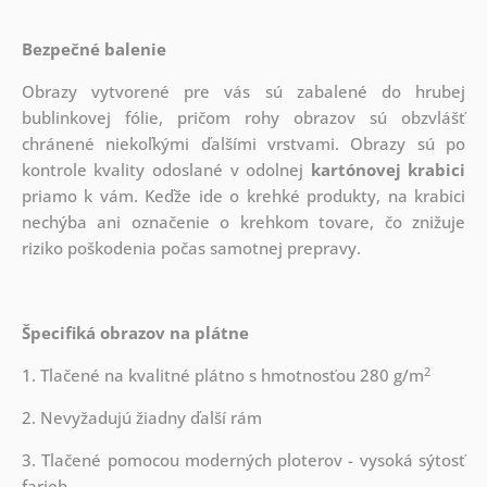
Bezpečné balenie
Obrazy vytvorené pre vás sú zabalené do hrubej
bublinkovej fólie, pričom rohy obrazov sú obzvlášť
chránené niekoľkými ďalšími vrstvami.
Obrazy sú po
kontrole kvality odoslané v odolnej
kartónovej krabici
priamo k vám. Keďže ide o krehké produkty, na krabici
nechýba ani označenie o krehkom tovare, čo znižuje
riziko poškodenia počas samotnej prepravy.
Špecifiká obrazov na plátne
2
1. Tlačené na kvalitné plátno s hmotnosťou 280 g/m
2. Nevyžadujú žiadny ďalší rám
3. Tlačené pomocou moderných ploterov - vysoká sýtosť
farieb