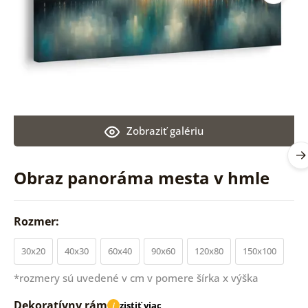
Zobraziť galériu
Obraz panoráma mesta v hmle
Rozmer:
30x20
40x30
60x40
90x60
120x80
150x100
*rozmery sú uvedené v cm v pomere šírka x výška
Dekoratívny rám
zistiť viac
i