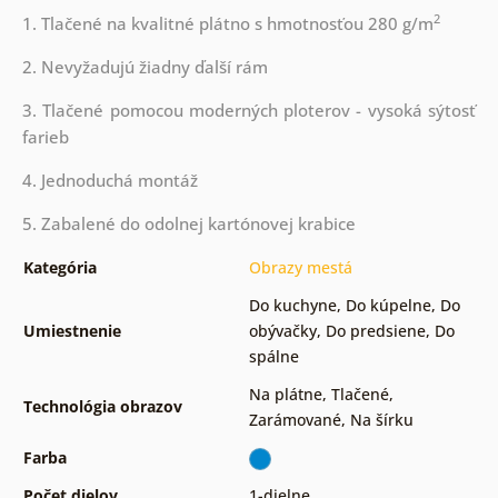
2
1. Tlačené na kvalitné plátno s hmotnosťou 280 g/m
2. Nevyžadujú žiadny ďalší rám
3. Tlačené pomocou moderných ploterov - vysoká sýtosť
farieb
4. Jednoduchá montáž
5. Zabalené do odolnej kartónovej krabice
Kategória
Obrazy mestá
Do kuchyne
,
Do kúpelne
,
Do
Umiestnenie
obývačky
,
Do predsiene
,
Do
spálne
Na plátne
,
Tlačené
,
Technológia obrazov
Zarámované
,
Na šírku
Farba
Počet dielov
1-dielne