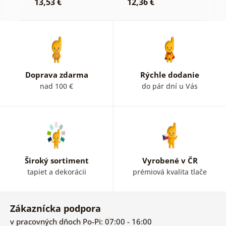
13,53 €
12,36 €
1
Doprava zdarma
Rýchle dodanie
nad 100 €
do pár dní u Vás
Široký sortiment
Vyrobené v ČR
tapiet a dekorácii
prémiová kvalita tlače
Zákaznícka podpora
v pracovných dňoch Po-Pi: 07:00 - 16:00