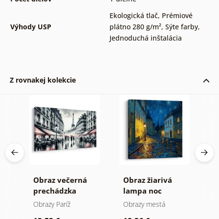
Ekologická tlač
,
Prémiové
Výhody USP
plátno 280 g/m²
,
Sýte farby
,
Jednoduchá inštalácia
Z rovnakej kolekcie
Obraz večerná
Obraz žiarivá
O
prechádzka
lampa noc
p
Parížou
h
Obrazy Paríž
Obrazy mestá
O