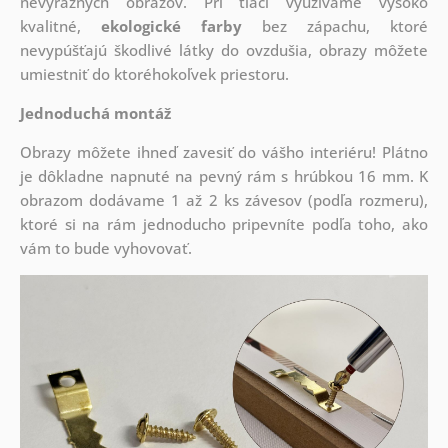
nevýrazných obrazov. Pri tlači využívame vysoko
kvalitné,
ekologické farby
bez zápachu, ktoré
nevypúšťajú škodlivé látky do ovzdušia, obrazy môžete
umiestniť do ktoréhokoľvek priestoru.
Jednoduchá montáž
Obrazy môžete ihneď zavesiť do vášho interiéru! Plátno
je dôkladne napnuté na pevný rám s hrúbkou 16 mm. K
obrazom dodávame 1 až 2 ks závesov (podľa rozmeru),
ktoré si na rám jednoducho pripevníte podľa toho, ako
vám to bude vyhovovať.