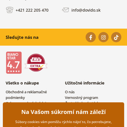
+421 222 205 470
info@dovido.sk
Sledujte nás na
Všetko o nákupe
Užitočné informácie
Obchodné a reklamačné
O nás
podmienky
Vernostný program
Ochrana osobných údajov
Často kladené otázky
Možnosti dopravy a platby
Magazín
Na Vašom súkromí nám záleží
Vrátenie tovaru
Kontakty
Veľkoobchodná spolupráca
Súbory cookies vám pomôžu rýchlo nájsť to, čo potrebujete,