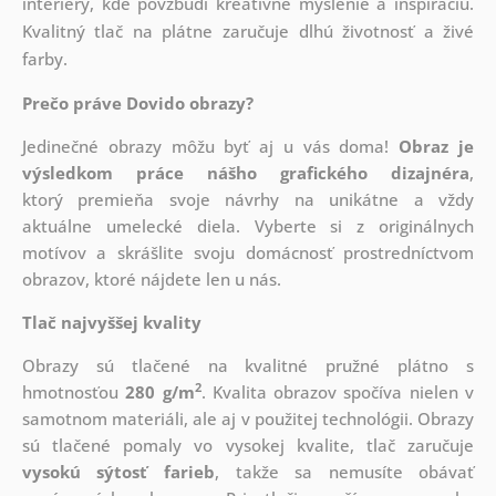
interiéry, kde povzbudí kreatívne myslenie a inšpiráciu.
Kvalitný tlač na plátne zaručuje dlhú životnosť a živé
farby.
Prečo práve Dovido obrazy?
Jedinečné obrazy môžu byť aj u vás doma!
Obraz je
výsledkom práce nášho grafického dizajnéra
,
ktorý
premieňa svoje návrhy na unikátne a vždy
aktuálne umelecké diela. Vyberte si z originálnych
motívov a skrášlite svoju domácnosť prostredníctvom
obrazov, ktoré nájdete len u nás.
Tlač najvyššej kvality
Obrazy sú tlačené na kvalitné pružné plátno s
2
hmotnosťou
280 g/m
. Kvalita obrazov spočíva nielen v
samotnom materiáli, ale aj v použitej technológii. Obrazy
sú tlačené pomaly vo vysokej kvalite, tlač zaručuje
vysokú sýtosť farieb
, takže sa nemusíte obávať