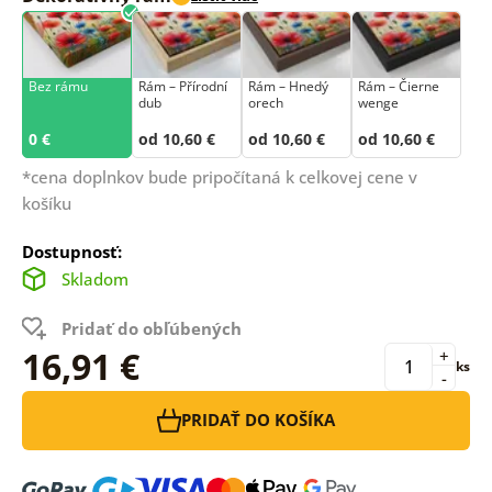
Bez rámu
Rám –⁠⁠⁠⁠⁠⁠ Přírodní
Rám – Hnedý
Rám – Čierne
dub
orech
wenge
0 €
od 10,60 €
od 10,60 €
od 10,60 €
*cena doplnkov bude pripočítaná k celkovej cene v
košíku
Dostupnosť:
Skladom
Pridať do obľúbených
16,91 €
+
ks
-
PRIDAŤ DO KOŠÍKA