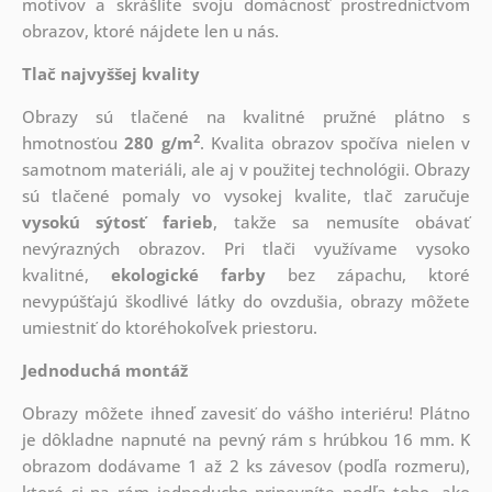
motívov a skrášlite svoju domácnosť prostredníctvom
obrazov, ktoré nájdete len u nás.
Tlač najvyššej kvality
Obrazy sú tlačené na kvalitné pružné plátno s
2
hmotnosťou
280 g/m
. Kvalita obrazov spočíva nielen v
samotnom materiáli, ale aj v použitej technológii. Obrazy
sú tlačené pomaly vo vysokej kvalite, tlač zaručuje
vysokú sýtosť farieb
, takže sa nemusíte obávať
nevýrazných obrazov. Pri tlači využívame vysoko
kvalitné,
ekologické farby
bez zápachu, ktoré
nevypúšťajú škodlivé látky do ovzdušia, obrazy môžete
umiestniť do ktoréhokoľvek priestoru.
Jednoduchá montáž
Obrazy môžete ihneď zavesiť do vášho interiéru! Plátno
je dôkladne napnuté na pevný rám s hrúbkou 16 mm. K
obrazom dodávame 1 až 2 ks závesov (podľa rozmeru),