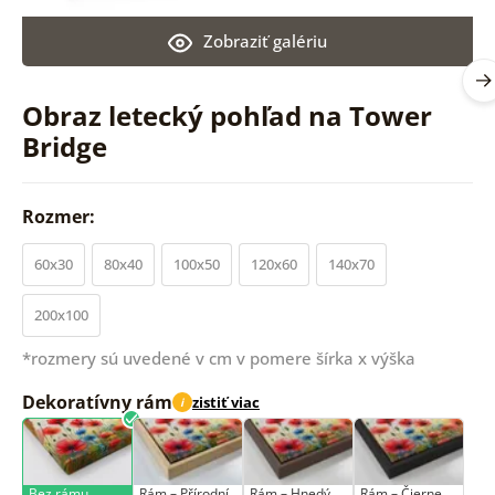
Zobraziť galériu
Obraz letecký pohľad na Tower
Bridge
Rozmer:
60x30
80x40
100x50
120x60
140x70
200x100
*rozmery sú uvedené v cm v pomere šírka x výška
Dekoratívny rám
zistiť viac
i
Bez rámu
Rám –⁠⁠⁠⁠⁠⁠ Přírodní
Rám – Hnedý
Rám – Čierne