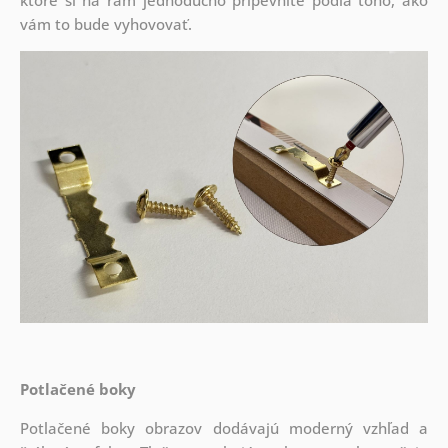
ktoré si na rám jednoducho pripevníte podľa toho, ako
vám to bude vyhovovať.
Potlačené boky
Potlačené boky obrazov dodávajú moderný vzhľad a