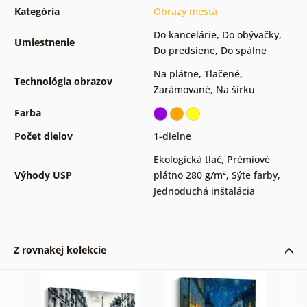
Kategória
Obrazy mestá
Do kancelárie
,
Do obývačky
,
Umiestnenie
Do predsiene
,
Do spálne
Na plátne
,
Tlačené
,
Technológia obrazov
Zarámované
,
Na šírku
Farba
Počet dielov
1-dielne
Ekologická tlač
,
Prémiové
Výhody USP
plátno 280 g/m²
,
Sýte farby
,
Jednoduchá inštalácia
Z rovnakej kolekcie