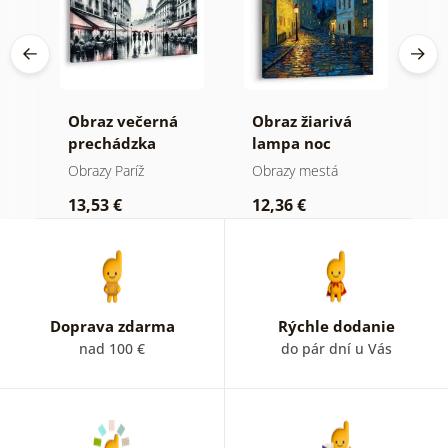
aný
Obraz večerná
Obraz žiarivá
O
prechádzka
lampa noc
p
Parížou
h
Obrazy Paríž
Obrazy mestá
O
13,53 €
12,36 €
1
Doprava zdarma
Rýchle dodanie
nad 100 €
do pár dní u Vás