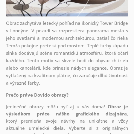
Obraz zachytáva letecký pohľad na ikonický Tower Bridge
v Londýne. V pozadí sa rozprestiera panorama mesta s
jeho svetlami a modernou architektúrou, zatiaľ čo rieka
Temža pokojne preteká pod mostom. Teplé farby západu
slnka dodávajú scéne romantickú atmosféru, ktorá očarí
každého. Tento motív sa skvele hodí do obývacích izieb
alebo kancelárií, kde prinesie nádych elegance. Obraz je
vytlačený na kvalitnom plátne, čo zaručuje dlhú životnosť
a výrazné farby.
Prečo práve Dovido obrazy?
Jedinečné obrazy môžu byť aj u vás doma!
Obraz je
výsledkom práce nášho grafického dizajnéra
,
ktorý
premieňa svoje návrhy na unikátne a vždy
aktuálne umelecké diela. Vyberte si z originálnych