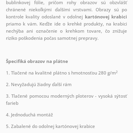
bublinkovej fólie, pričom rohy obrazov sú obzvlášť
chránené niekoľkými ďalšími vrstvami.
Obrazy sú po
kontrole kvality odoslané v odolnej
kartónovej krabici
priamo k vám. Keďže ide o krehké produkty, na krabici
nechýba ani označenie o krehkom tovare, čo znižuje
riziko poškodenia počas samotnej prepravy.
Špecifiká obrazov na plátne
2
1. Tlačené na kvalitné plátno s hmotnosťou 280 g/m
2. Nevyžadujú žiadny ďalší rám
3. Tlačené pomocou moderných ploterov - vysoká sýtosť
farieb
4. Jednoduchá montáž
5. Zabalené do odolnej kartónovej krabice