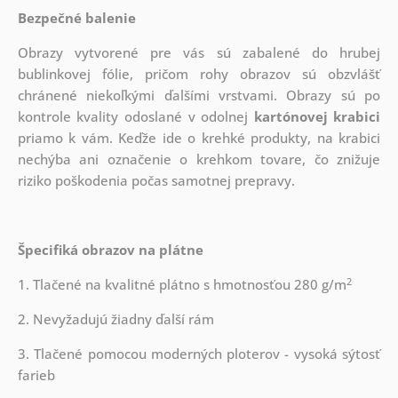
Bezpečné balenie
Obrazy vytvorené pre vás sú zabalené do hrubej
bublinkovej fólie, pričom rohy obrazov sú obzvlášť
chránené niekoľkými ďalšími vrstvami.
Obrazy sú po
kontrole kvality odoslané v odolnej
kartónovej krabici
priamo k vám. Keďže ide o krehké produkty, na krabici
nechýba ani označenie o krehkom tovare, čo znižuje
riziko poškodenia počas samotnej prepravy.
Špecifiká obrazov na plátne
2
1. Tlačené na kvalitné plátno s hmotnosťou 280 g/m
2. Nevyžadujú žiadny ďalší rám
3. Tlačené pomocou moderných ploterov - vysoká sýtosť
farieb