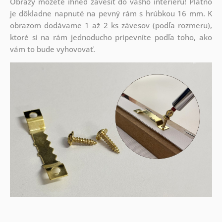
Obrazy môžete ihneď zavesiť do vášho interiéru! Plátno
je dôkladne napnuté na pevný rám s hrúbkou 16 mm. K
obrazom dodávame 1 až 2 ks závesov (podľa rozmeru),
ktoré si na rám jednoducho pripevníte podľa toho, ako
vám to bude vyhovovať.