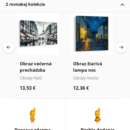
Z rovnakej kolekcie
Obraz večerná
Obraz žiarivá
O
prechádzka
lampa noc
p
Parížou
h
Obrazy Paríž
Obrazy mestá
O
13,53 €
12,36 €
1
Doprava zdarma
Rýchle dodanie