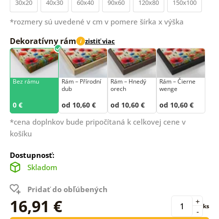
30x20
40x30
60x40
90x60
120x80
150x100
*rozmery sú uvedené v cm v pomere šírka x výška
Dekoratívny rám
zistiť viac
i
Bez rámu
Rám –⁠⁠⁠⁠⁠⁠ Přírodní
Rám – Hnedý
Rám – Čierne
dub
orech
wenge
0 €
od 10,60 €
od 10,60 €
od 10,60 €
*cena doplnkov bude pripočítaná k celkovej cene v
košíku
Dostupnosť:
Skladom
Pridať do obľúbených
16,91 €
+
ks
-