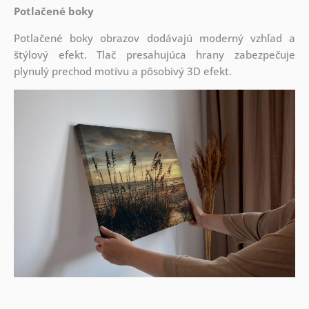
Potlačené boky
Potlačené boky obrazov dodávajú moderný vzhľad a
štýlový efekt. Tlač presahujúca hrany zabezpečuje
plynulý prechod motívu a pôsobivý 3D efekt.