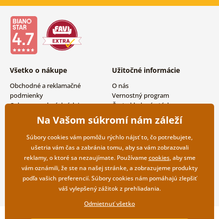
Všetko o nákupe
Užitočné informácie
Obchodné a reklamačné
O nás
podmienky
Vernostný program
Ochrana osobných údajov
Často kladené otázky
Možnosti dopravy a platby
Magazín
Na Vašom súkromí nám záleží
Vrátenie tovaru
Kontakty
Veľkoobchodná spolupráca
Súbory cookies vám pomôžu rýchlo nájsť to, čo potrebujete,
ušetria vám čas a zabránia tomu, aby sa vám zobrazovali
reklamy, o ktoré sa nezaujímate. Používame
cookies
, aby sme
vám oznámili, že ste na našej stránke, a zobrazujeme produkty
podľa vašich preferencií. Súbory cookies nám pomáhajú zlepšiť
váš vylepšený zážitok z prehliadania.
Odmietnuť všetko