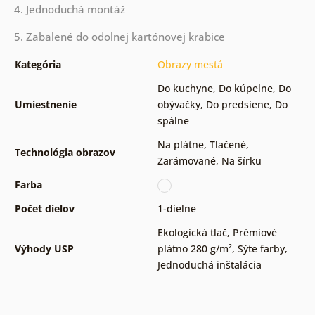
4. Jednoduchá montáž
5. Zabalené do odolnej kartónovej krabice
Kategória
Obrazy mestá
Do kuchyne
,
Do kúpelne
,
Do
Umiestnenie
obývačky
,
Do predsiene
,
Do
spálne
Na plátne
,
Tlačené
,
Technológia obrazov
Zarámované
,
Na šírku
Farba
Počet dielov
1-dielne
Ekologická tlač
,
Prémiové
Výhody USP
plátno 280 g/m²
,
Sýte farby
,
Jednoduchá inštalácia