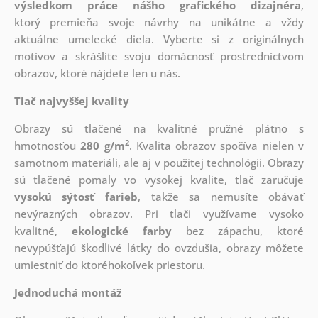
výsledkom práce nášho grafického dizajnéra
,
ktorý
premieňa svoje návrhy na unikátne a vždy
aktuálne umelecké diela. Vyberte si z originálnych
motívov a skrášlite svoju domácnosť prostredníctvom
obrazov, ktoré nájdete len u nás.
Tlač najvyššej kvality
Obrazy sú tlačené na kvalitné pružné plátno s
2
hmotnosťou
280 g/m
. Kvalita obrazov spočíva nielen v
samotnom materiáli, ale aj v použitej technológii. Obrazy
sú tlačené pomaly vo vysokej kvalite, tlač zaručuje
vysokú sýtosť farieb
, takže sa nemusíte obávať
nevýrazných obrazov. Pri tlači využívame vysoko
kvalitné,
ekologické farby
bez zápachu, ktoré
nevypúšťajú škodlivé látky do ovzdušia, obrazy môžete
umiestniť do ktoréhokoľvek priestoru.
Jednoduchá montáž