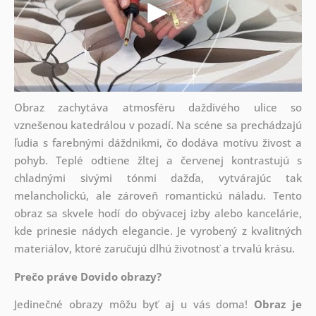
Obraz zachytáva atmosféru daždivého ulice so
vznešenou katedrálou v pozadí. Na scéne sa prechádzajú
ľudia s farebnými dáždnikmi, čo dodáva motívu živost a
pohyb. Teplé odtiene žltej a červenej kontrastujú s
chladnými sivými tónmi dažďa, vytvárajúc tak
melancholickú, ale zároveň romantickú náladu. Tento
obraz sa skvele hodí do obývacej izby alebo kancelárie,
kde prinesie nádych elegancie. Je vyrobený z kvalitných
materiálov, ktoré zaručujú dlhú životnosť a trvalú krásu.
Prečo práve Dovido obrazy?
Jedinečné obrazy môžu byť aj u vás doma!
Obraz je