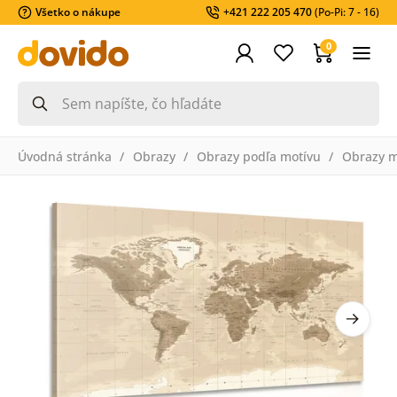
Všetko o nákupe
+421 222 205 470
(Po-Pi: 7 - 16)
0
Úvodná stránka
Obrazy
Obrazy podľa motívu
Obrazy 