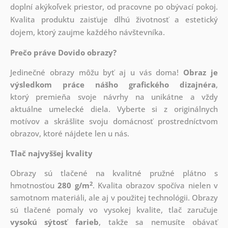
doplní akýkoľvek priestor, od pracovne po obývací pokoj.
Kvalita produktu zaisťuje dlhú životnosť a estetický
dojem, ktorý zaujme každého návštevníka.
Prečo práve Dovido obrazy?
Jedinečné obrazy môžu byť aj u vás doma!
Obraz je
výsledkom práce nášho grafického dizajnéra
,
ktorý
premieňa svoje návrhy na unikátne a vždy
aktuálne umelecké diela. Vyberte si z originálnych
motívov a skrášlite svoju domácnosť prostredníctvom
obrazov, ktoré nájdete len u nás.
Tlač najvyššej kvality
Obrazy sú tlačené na kvalitné pružné plátno s
2
hmotnosťou
280 g/m
. Kvalita obrazov spočíva nielen v
samotnom materiáli, ale aj v použitej technológii. Obrazy
sú tlačené pomaly vo vysokej kvalite, tlač zaručuje
vysokú sýtosť farieb
, takže sa nemusíte obávať