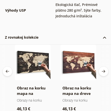
Ekologická tlač
,
Prémiové
Výhody USP
plátno 280 g/m²
,
Sýte farby
,
Jednoduchá inštalácia
Z rovnakej kolekcie
Obraz na korku
Obraz na korku
O
mapa na
mapa na dreve
m
drevenom pozadí
Obrazy na korku
Obrazy na korku
O
46,13 €
46,13 €
1