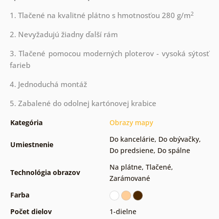
2
1. Tlačené na kvalitné plátno s hmotnosťou 280 g/m
2. Nevyžadujú žiadny ďalší rám
3. Tlačené pomocou moderných ploterov - vysoká sýtosť
farieb
4. Jednoduchá montáž
5. Zabalené do odolnej kartónovej krabice
Kategória
Obrazy mapy
Do kancelárie
,
Do obývačky
,
Umiestnenie
Do predsiene
,
Do spálne
Na plátne
,
Tlačené
,
Technológia obrazov
Zarámované
Farba
Počet dielov
1-dielne