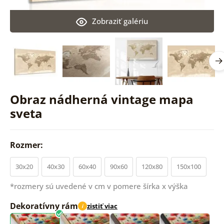
Zobraziť galériu
Obraz nádherná vintage mapa
sveta
Rozmer:
30x20
40x30
60x40
90x60
120x80
150x100
*rozmery sú uvedené v cm v pomere šírka x výška
Dekoratívny rám
zistiť viac
i