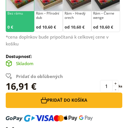
Bez rámu
Rám –⁠⁠⁠⁠⁠⁠ Přírodní
Rám – Hnedý
Rám – Čierne
dub
orech
wenge
0 €
od 10,60 €
od 10,60 €
od 10,60 €
*cena doplnkov bude pripočítaná k celkovej cene v
košíku
Dostupnosť:
Skladom
Pridať do obľúbených
16,91 €
+
ks
-
PRIDAŤ DO KOŠÍKA