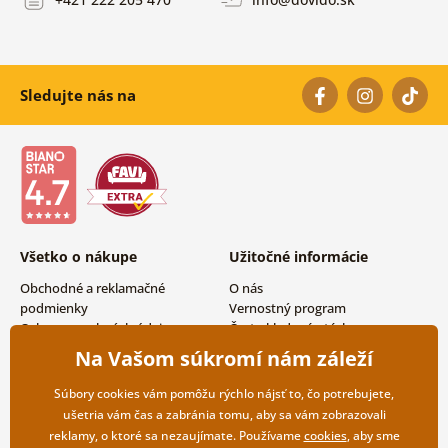
Sledujte nás na
Všetko o nákupe
Užitočné informácie
Obchodné a reklamačné
O nás
podmienky
Vernostný program
Ochrana osobných údajov
Často kladené otázky
Možnosti dopravy a platby
Magazín
Na Vašom súkromí nám záleží
Vrátenie tovaru
Kontakty
Veľkoobchodná spolupráca
Súbory cookies vám pomôžu rýchlo nájsť to, čo potrebujete,
ušetria vám čas a zabránia tomu, aby sa vám zobrazovali
reklamy, o ktoré sa nezaujímate. Používame
cookies
, aby sme