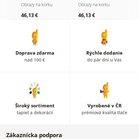
drevenom pozadí
Obrazy na korku
Obrazy na korku
O
46,13 €
46,13 €
1
Doprava zdarma
Rýchle dodanie
nad 100 €
do pár dní u Vás
Široký sortiment
Vyrobené v ČR
tapiet a dekorácii
prémiová kvalita tlače
Zákaznícka podpora