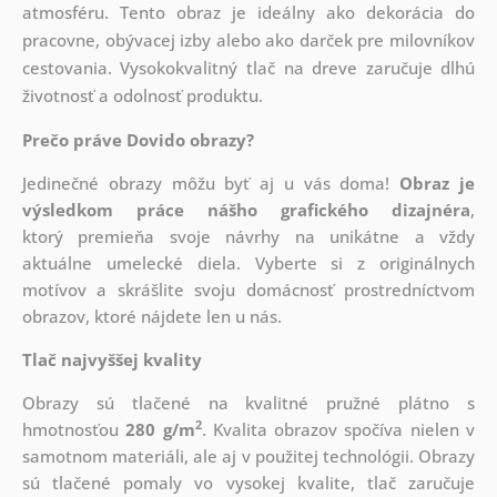
atmosféru. Tento obraz je ideálny ako dekorácia do
pracovne, obývacej izby alebo ako darček pre milovníkov
cestovania. Vysokokvalitný tlač na dreve zaručuje dlhú
životnosť a odolnosť produktu.
Prečo práve Dovido obrazy?
Jedinečné obrazy môžu byť aj u vás doma!
Obraz je
výsledkom práce nášho grafického dizajnéra
,
ktorý
premieňa svoje návrhy na unikátne a vždy
aktuálne umelecké diela. Vyberte si z originálnych
motívov a skrášlite svoju domácnosť prostredníctvom
obrazov, ktoré nájdete len u nás.
Tlač najvyššej kvality
Obrazy sú tlačené na kvalitné pružné plátno s
2
hmotnosťou
280 g/m
. Kvalita obrazov spočíva nielen v
samotnom materiáli, ale aj v použitej technológii. Obrazy
sú tlačené pomaly vo vysokej kvalite, tlač zaručuje