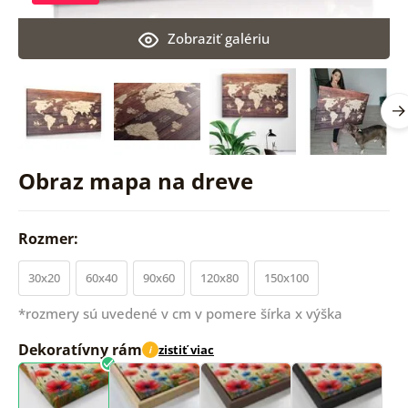
Zobraziť galériu
Obraz mapa na dreve
Rozmer:
30x20
60x40
90x60
120x80
150x100
*rozmery sú uvedené v cm v pomere šírka x výška
Dekoratívny rám
zistiť viac
i