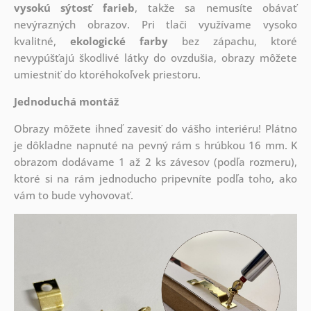
vysokú sýtosť farieb
, takže sa nemusíte obávať
nevýrazných obrazov. Pri tlači využívame vysoko
kvalitné,
ekologické farby
bez zápachu, ktoré
nevypúšťajú škodlivé látky do ovzdušia, obrazy môžete
umiestniť do ktoréhokoľvek priestoru.
Jednoduchá montáž
Obrazy môžete ihneď zavesiť do vášho interiéru! Plátno
je dôkladne napnuté na pevný rám s hrúbkou 16 mm. K
obrazom dodávame 1 až 2 ks závesov (podľa rozmeru),
ktoré si na rám jednoducho pripevníte podľa toho, ako
vám to bude vyhovovať.