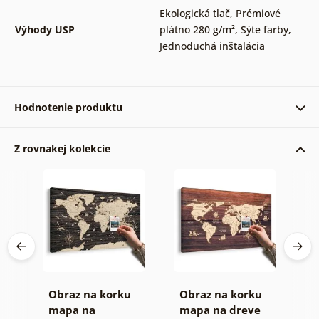
Ekologická tlač
,
Prémiové
Výhody USP
plátno 280 g/m²
,
Sýte farby
,
Jednoduchá inštalácia
Hodnotenie produktu
Z rovnakej kolekcie
Tovar, mapa , presne taká ako na obrázku, kvalita
vyzerá dobrá, obraz prišiel previazaný mašľou, čo
je veľmi milá pozornosť
Jana 22. 11. 2022
á
Obraz na korku
Obraz na korku
O
mapa na
mapa na dreve
m