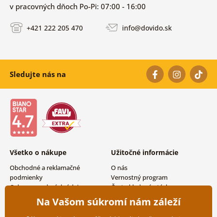
v pracovných dňoch Po-Pi: 07:00 - 16:00
+421 222 205 470
info@dovido.sk
Sledujte nás na
Všetko o nákupe
Užitočné informácie
Obchodné a reklamačné
O nás
podmienky
Vernostný program
Ochrana osobných údajov
Často kladené otázky
Možnosti dopravy a platby
Magazín
Na Vašom súkromí nám záleží
Vrátenie tovaru
Kontakty
Veľkoobchodná spolupráca