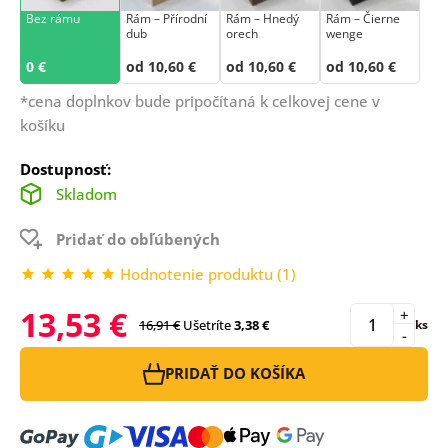
Bez rámu
Rám –⁠⁠⁠⁠⁠⁠ Přírodní
Rám – Hnedý
Rám – Čierne
dub
orech
wenge
0 €
od 10,60 €
od 10,60 €
od 10,60 €
*cena doplnkov bude pripočítaná k celkovej cene v
košíku
Dostupnosť:
Skladom
Pridať do obľúbených
Hodnotenie produktu (1)
13,53 €
+
16,91 €
Ušetríte
3,38 €
ks
-
PRIDAŤ DO KOŠÍKA