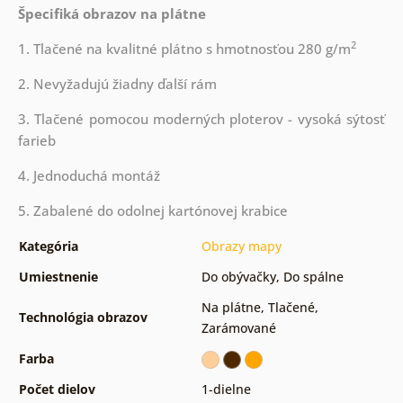
Špecifiká obrazov na plátne
2
1. Tlačené na kvalitné plátno s hmotnosťou 280 g/m
2. Nevyžadujú žiadny ďalší rám
3. Tlačené pomocou moderných ploterov - vysoká sýtosť
farieb
4. Jednoduchá montáž
5. Zabalené do odolnej kartónovej krabice
Kategória
Obrazy mapy
Umiestnenie
Do obývačky
,
Do spálne
Na plátne
,
Tlačené
,
Technológia obrazov
Zarámované
Farba
Počet dielov
1-dielne