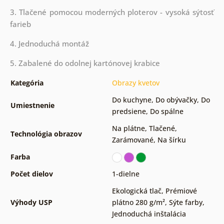
3. Tlačené pomocou moderných ploterov - vysoká sýtosť
farieb
4. Jednoduchá montáž
5. Zabalené do odolnej kartónovej krabice
Kategória
Obrazy kvetov
Do kuchyne
,
Do obývačky
,
Do
Umiestnenie
predsiene
,
Do spálne
Na plátne
,
Tlačené
,
Technológia obrazov
Zarámované
,
Na šírku
Farba
Počet dielov
1-dielne
Ekologická tlač
,
Prémiové
Výhody USP
plátno 280 g/m²
,
Sýte farby
,
Jednoduchá inštalácia