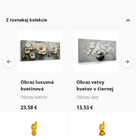
Z rovnakej kolekcie
Obraz luxusná
Obraz vetvy
O
e
kvetinová
kvetov v čiernej
t
harmónia
váze
Obrazy kvetov
Obrazy vázy
O
23,58 €
13,53 €
2