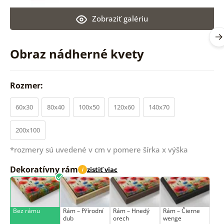
Zobraziť galériu
Obraz nádherné kvety
Rozmer:
60x30
80x40
100x50
120x60
140x70
200x100
*rozmery sú uvedené v cm v pomere šírka x výška
Dekoratívny rám
zistiť viac
i
Bez rámu
Rám –⁠⁠⁠⁠⁠⁠ Přírodní
Rám – Hnedý
Rám – Čierne
dub
orech
wenge