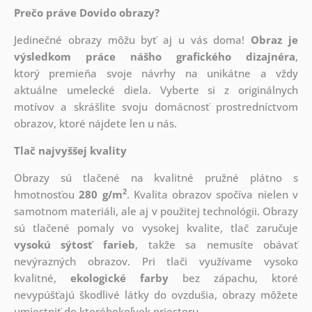
Prečo práve Dovido obrazy?
Jedinečné obrazy môžu byť aj u vás doma!
Obraz je
výsledkom práce nášho grafického dizajnéra
,
ktorý
premieňa svoje návrhy na unikátne a vždy
aktuálne umelecké diela. Vyberte si z originálnych
motívov a skrášlite svoju domácnosť prostredníctvom
obrazov, ktoré nájdete len u nás.
Tlač najvyššej kvality
Obrazy sú tlačené na kvalitné pružné plátno s
2
hmotnosťou
280 g/m
. Kvalita obrazov spočíva nielen v
samotnom materiáli, ale aj v použitej technológii. Obrazy
sú tlačené pomaly vo vysokej kvalite, tlač zaručuje
vysokú sýtosť farieb
, takže sa nemusíte obávať
nevýrazných obrazov. Pri tlači využívame vysoko
kvalitné,
ekologické farby
bez zápachu, ktoré
nevypúšťajú škodlivé látky do ovzdušia, obrazy môžete
umiestniť do ktoréhokoľvek priestoru.