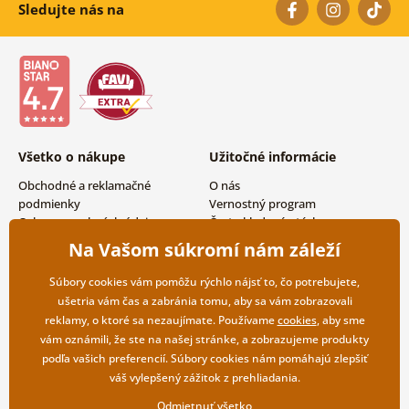
Sledujte nás na
Všetko o nákupe
Užitočné informácie
Obchodné a reklamačné
O nás
podmienky
Vernostný program
Ochrana osobných údajov
Často kladené otázky
Možnosti dopravy a platby
Magazín
Na Vašom súkromí nám záleží
Vrátenie tovaru
Kontakty
Veľkoobchodná spolupráca
Súbory cookies vám pomôžu rýchlo nájsť to, čo potrebujete,
ušetria vám čas a zabránia tomu, aby sa vám zobrazovali
reklamy, o ktoré sa nezaujímate. Používame
cookies
, aby sme
vám oznámili, že ste na našej stránke, a zobrazujeme produkty
podľa vašich preferencií. Súbory cookies nám pomáhajú zlepšiť
váš vylepšený zážitok z prehliadania.
Odmietnuť všetko