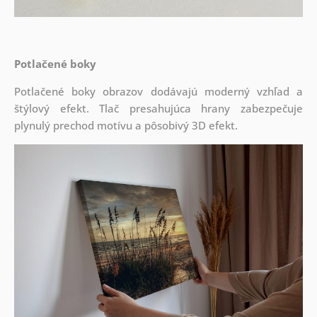
Potlačené boky
Potlačené boky obrazov dodávajú moderný vzhľad a
štýlový efekt. Tlač presahujúca hrany zabezpečuje
plynulý prechod motívu a pôsobivý 3D efekt.