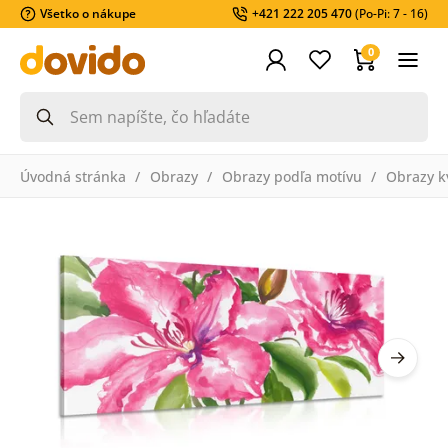
Všetko o nákupe
+421 222 205 470
(Po-Pi: 7 - 16)
0
Úvodná stránka
Obrazy
Obrazy podľa motívu
Obrazy k