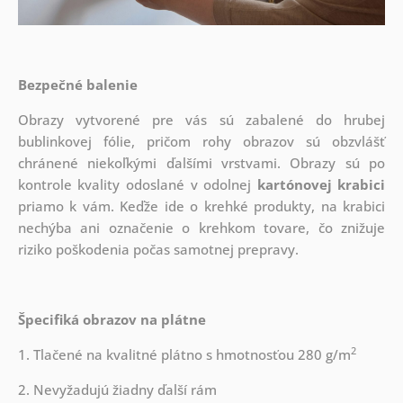
Bezpečné balenie
Obrazy vytvorené pre vás sú zabalené do hrubej
bublinkovej fólie, pričom rohy obrazov sú obzvlášť
chránené niekoľkými ďalšími vrstvami.
Obrazy sú po
kontrole kvality odoslané v odolnej
kartónovej krabici
priamo k vám. Keďže ide o krehké produkty, na krabici
nechýba ani označenie o krehkom tovare, čo znižuje
riziko poškodenia počas samotnej prepravy.
Špecifiká obrazov na plátne
2
1. Tlačené na kvalitné plátno s hmotnosťou 280 g/m
2. Nevyžadujú žiadny ďalší rám