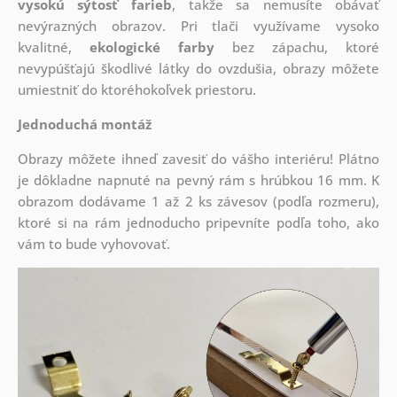
vysokú sýtosť farieb
, takže sa nemusíte obávať
nevýrazných obrazov. Pri tlači využívame vysoko
kvalitné,
ekologické farby
bez zápachu, ktoré
nevypúšťajú škodlivé látky do ovzdušia, obrazy môžete
umiestniť do ktoréhokoľvek priestoru.
Jednoduchá montáž
Obrazy môžete ihneď zavesiť do vášho interiéru! Plátno
je dôkladne napnuté na pevný rám s hrúbkou 16 mm. K
obrazom dodávame 1 až 2 ks závesov (podľa rozmeru),
ktoré si na rám jednoducho pripevníte podľa toho, ako
vám to bude vyhovovať.