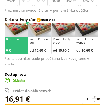
20x30
30x40
40x60
60x90
80x120
100x150
*rozmery sú uvedené v cm v pomere šírka x výška
Dekoratívny rám
zistiť viac
i
Bez rámu
Rám –⁠⁠⁠⁠⁠⁠ Přírodní
Rám – Hnedý
Rám – Čierne
dub
orech
wenge
0 €
od 10,60 €
od 10,60 €
od 10,60 €
*cena doplnkov bude pripočítaná k celkovej cene v
košíku
Dostupnosť:
Skladom
Pridať do obľúbených
16,91 €
+
ks
-