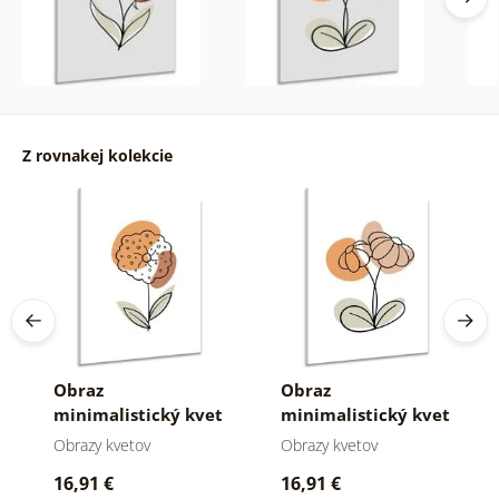
Z rovnakej kolekcie
Obraz
Obraz
minimalistický kvet
minimalistický kvet
na bielom pozadí
na bielom pozadí
Obrazy kvetov
Obrazy kvetov
No2
No1
16,91 €
16,91 €