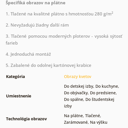
Špecifiká obrazov na plátne
2
1. Tlačené na kvalitné plátno s hmotnosťou 280 g/m
2. Nevyžadujú žiadny ďalší rám
3. Tlačené pomocou moderných ploterov - vysoká sýtosť
farieb
4. Jednoduchá montáž
5. Zabalené do odolnej kartónovej krabice
Kategória
Obrazy kvetov
Do detskej izby
,
Do kuchyne
,
Do obývačky
,
Do predsiene
,
Umiestnenie
Do spálne
,
Do študentskej
izby
Na plátne
,
Tlačené
,
Technológia obrazov
Zarámované
,
Na výšku