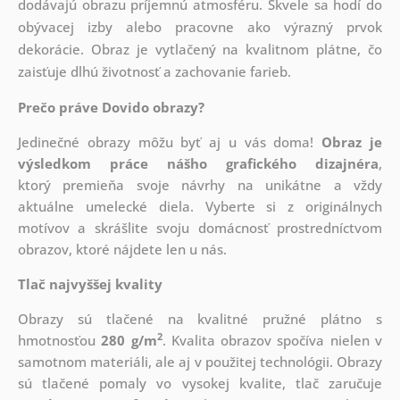
dodávajú obrazu príjemnú atmosféru. Skvele sa hodí do
obývacej izby alebo pracovne ako výrazný prvok
dekorácie. Obraz je vytlačený na kvalitnom plátne, čo
zaisťuje dlhú životnosť a zachovanie farieb.
Prečo práve Dovido obrazy?
Jedinečné obrazy môžu byť aj u vás doma!
Obraz je
výsledkom práce nášho grafického dizajnéra
,
ktorý
premieňa svoje návrhy na unikátne a vždy
aktuálne umelecké diela. Vyberte si z originálnych
motívov a skrášlite svoju domácnosť prostredníctvom
obrazov, ktoré nájdete len u nás.
Tlač najvyššej kvality
Obrazy sú tlačené na kvalitné pružné plátno s
2
hmotnosťou
280 g/m
. Kvalita obrazov spočíva nielen v
samotnom materiáli, ale aj v použitej technológii. Obrazy
sú tlačené pomaly vo vysokej kvalite, tlač zaručuje