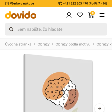
Všetko o nákupe
+421 222 205 470
(Po-Pi: 7 - 16)
0
Úvodná stránka
Obrazy
Obrazy podľa motívu
Obrazy k