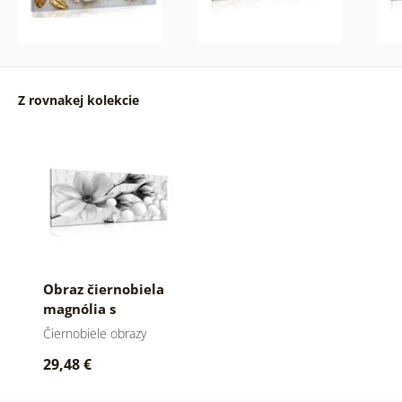
Z rovnakej kolekcie
Obraz čiernobiela
magnólia s
abstraktnými
Čiernobiele obrazy
prvkami
29,48 €