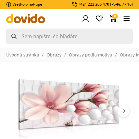
Všetko o nákupe
+421 222 205 470
(Po-Pi: 7 - 16)
0
Úvodná stránka
Obrazy
Obrazy podľa motívu
Obrazy k