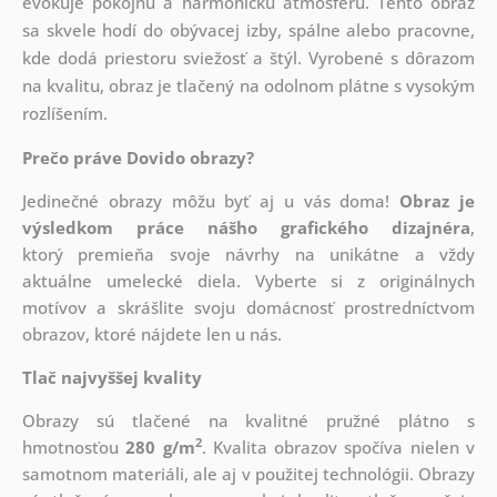
evokuje pokojnú a harmonickú atmosféru. Tento obraz
sa skvele hodí do obývacej izby, spálne alebo pracovne,
kde dodá priestoru sviežosť a štýl. Vyrobené s dôrazom
na kvalitu, obraz je tlačený na odolnom plátne s vysokým
rozlíšením.
Prečo práve Dovido obrazy?
Jedinečné obrazy môžu byť aj u vás doma!
Obraz je
výsledkom práce nášho grafického dizajnéra
,
ktorý
premieňa svoje návrhy na unikátne a vždy
aktuálne umelecké diela. Vyberte si z originálnych
motívov a skrášlite svoju domácnosť prostredníctvom
obrazov, ktoré nájdete len u nás.
Tlač najvyššej kvality
Obrazy sú tlačené na kvalitné pružné plátno s
2
hmotnosťou
280 g/m
. Kvalita obrazov spočíva nielen v
samotnom materiáli, ale aj v použitej technológii. Obrazy