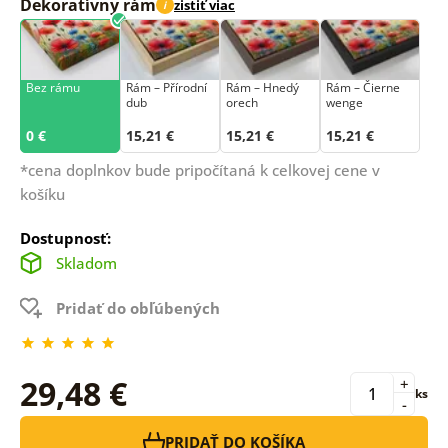
Dekoratívny rám
zistiť viac
i
Bez rámu
Rám –⁠⁠⁠⁠⁠⁠ Přírodní
Rám – Hnedý
Rám – Čierne
dub
orech
wenge
0 €
15,21 €
15,21 €
15,21 €
*cena doplnkov bude pripočítaná k celkovej cene v
košíku
Dostupnosť:
Skladom
Pridať do obľúbených
29,48 €
+
ks
-
PRIDAŤ DO KOŠÍKA