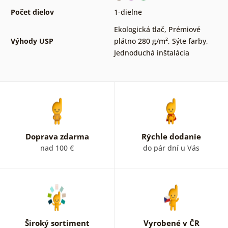
Počet dielov
1-dielne
Ekologická tlač
,
Prémiové
Výhody USP
plátno 280 g/m²
,
Sýte farby
,
Jednoduchá inštalácia
Doprava zdarma
Rýchle dodanie
nad 100 €
do pár dní u Vás
Široký sortiment
Vyrobené v ČR