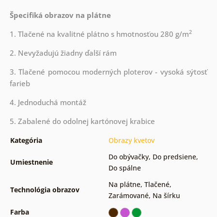
Špecifiká obrazov na plátne
2
1. Tlačené na kvalitné plátno s hmotnosťou 280 g/m
2. Nevyžadujú žiadny ďalší rám
3. Tlačené pomocou moderných ploterov - vysoká sýtosť
farieb
4. Jednoduchá montáž
5. Zabalené do odolnej kartónovej krabice
Kategória
Obrazy kvetov
Do obývačky
,
Do predsiene
,
Umiestnenie
Do spálne
Na plátne
,
Tlačené
,
Technológia obrazov
Zarámované
,
Na šírku
Farba