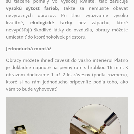
sú tlačené pomaly vo vysokej kvalite, tlač zaručuje
vysokú sýtosť farieb
, takže sa nemusíte obávať
nevýrazných obrazov. Pri tlači využívame vysoko
kvalitné,
ekologické farby
bez zápachu, ktoré
nevypúšťajú škodlivé látky do ovzdušia, obrazy môžete
umiestniť do ktoréhokoľvek priestoru.
Jednoduchá montáž
Obrazy môžete ihneď zavesiť do vášho interiéru! Plátno
je dôkladne napnuté na pevný rám s hrúbkou 16 mm. K
obrazom dodávame 1 až 2 ks závesov (podľa rozmeru),
ktoré si na rám jednoducho pripevníte podľa toho, ako
vám to bude vyhovovať.