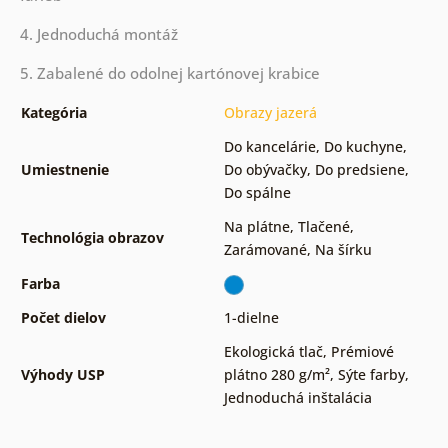
4. Jednoduchá montáž
5. Zabalené do odolnej kartónovej krabice
Kategória
Obrazy jazerá
Do kancelárie
,
Do kuchyne
,
Umiestnenie
Do obývačky
,
Do predsiene
,
Do spálne
Na plátne
,
Tlačené
,
Technológia obrazov
Zarámované
,
Na šírku
Farba
Počet dielov
1-dielne
Ekologická tlač
,
Prémiové
Výhody USP
plátno 280 g/m²
,
Sýte farby
,
Jednoduchá inštalácia