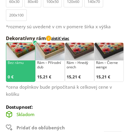
60x30
80x40
100x50
120x60
140x70
200x100
*rozmery sú uvedené v cm v pomere šírka x výška
Dekoratívny rám
zistiť viac
i
Bez rámu
Rám –⁠⁠⁠⁠⁠⁠ Přírodní
Rám – Hnedý
Rám – Čierne
dub
orech
wenge
0 €
15,21 €
15,21 €
15,21 €
*cena doplnkov bude pripočítaná k celkovej cene v
košíku
Dostupnosť:
Skladom
Pridať do obľúbených