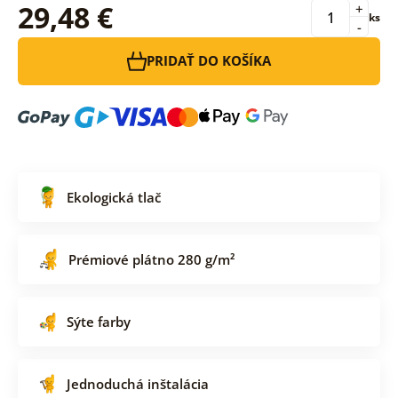
29,48 €
+
ks
-
PRIDAŤ DO KOŠÍKA
Ekologická tlač
Prémiové plátno 280 g/m²
Sýte farby
Jednoduchá inštalácia