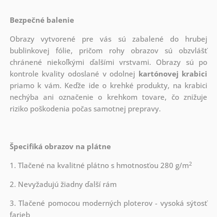
Bezpečné balenie
Obrazy vytvorené pre vás sú zabalené do hrubej
bublinkovej fólie, pričom rohy obrazov sú obzvlášť
chránené niekoľkými ďalšími vrstvami.
Obrazy sú po
kontrole kvality odoslané v odolnej
kartónovej krabici
priamo k vám. Keďže ide o krehké produkty, na krabici
nechýba ani označenie o krehkom tovare, čo znižuje
riziko poškodenia počas samotnej prepravy.
Špecifiká obrazov na plátne
2
1. Tlačené na kvalitné plátno s hmotnosťou 280 g/m
2. Nevyžadujú žiadny ďalší rám
3. Tlačené pomocou moderných ploterov - vysoká sýtosť
farieb