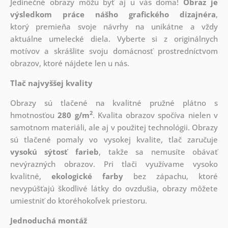
Jedinečné obrazy môžu byť aj u vás doma!
Obraz je
výsledkom práce nášho grafického dizajnéra
,
ktorý
premieňa svoje návrhy na unikátne a vždy
aktuálne umelecké diela. Vyberte si z originálnych
motívov a skrášlite svoju domácnosť prostredníctvom
obrazov, ktoré nájdete len u nás.
Tlač najvyššej kvality
Obrazy sú tlačené na kvalitné pružné plátno s
2
hmotnosťou
280 g/m
. Kvalita obrazov spočíva nielen v
samotnom materiáli, ale aj v použitej technológii. Obrazy
sú tlačené pomaly vo vysokej kvalite, tlač zaručuje
vysokú sýtosť farieb
, takže sa nemusíte obávať
nevýrazných obrazov. Pri tlači využívame vysoko
kvalitné,
ekologické farby
bez zápachu, ktoré
nevypúšťajú škodlivé látky do ovzdušia, obrazy môžete
umiestniť do ktoréhokoľvek priestoru.
Jednoduchá montáž