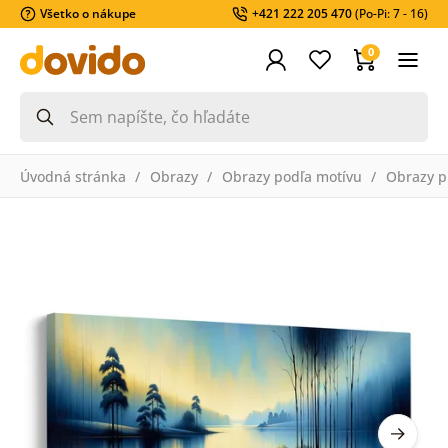
Všetko o nákupe
+421 222 205 470
(Po-Pi: 7 - 16)
0
Úvodná stránka
Obrazy
Obrazy podľa motívu
Obrazy pr