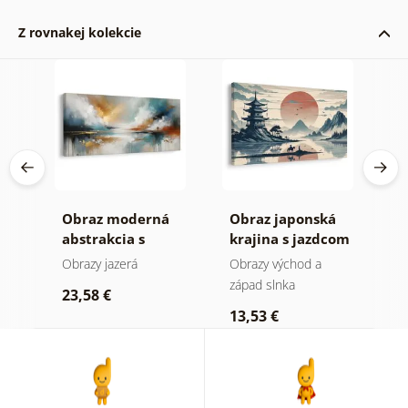
Z rovnakej kolekcie
Obraz moderná
Obraz japonská
O
ná
abstrakcia s
krajina s jazdcom
h
prírodou
Obrazy jazerá
Obrazy východ a
O
západ slnka
23,58 €
1
13,53 €