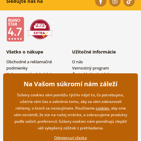
Sledujte nás na
Všetko o nákupe
Užitočné informácie
Obchodné a reklamačné
O nás
podmienky
Vernostný program
Ochrana osobných údajov
Často kladené otázky
Možnosti dopravy a platby
Magazín
Na Vašom súkromí nám záleží
Vrátenie tovaru
Kontakty
Veľkoobchodná spolupráca
Súbory cookies vám pomôžu rýchlo nájsť to, čo potrebujete,
ušetria vám čas a zabránia tomu, aby sa vám zobrazovali
reklamy, o ktoré sa nezaujímate. Používame
cookies
, aby sme
vám oznámili, že ste na našej stránke, a zobrazujeme produkty
podľa vašich preferencií. Súbory cookies nám pomáhajú zlepšiť
váš vylepšený zážitok z prehliadania.
Odmietnuť všetko