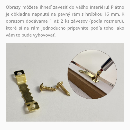
Obrazy môžete ihneď zavesiť do vášho interiéru! Plátno
je dôkladne napnuté na pevný rám s hrúbkou 16 mm. K
obrazom dodávame 1 až 2 ks závesov (podľa rozmeru),
ktoré si na rám jednoducho pripevníte podľa toho, ako
vám to bude vyhovovať.