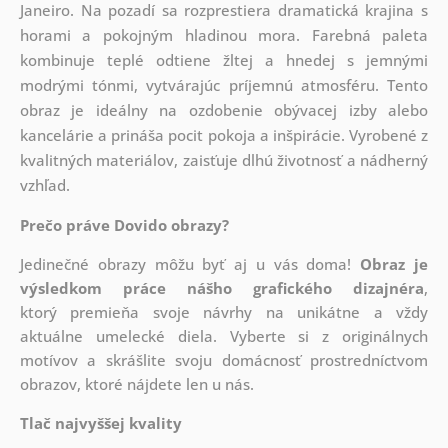
Janeiro. Na pozadí sa rozprestiera dramatická krajina s
horami a pokojným hladinou mora. Farebná paleta
kombinuje teplé odtiene žltej a hnedej s jemnými
modrými tónmi, vytvárajúc príjemnú atmosféru. Tento
obraz je ideálny na ozdobenie obývacej izby alebo
kancelárie a prináša pocit pokoja a inšpirácie. Vyrobené z
kvalitných materiálov, zaisťuje dlhú životnosť a nádherný
vzhľad.
Prečo práve Dovido obrazy?
Jedinečné obrazy môžu byť aj u vás doma!
Obraz je
výsledkom práce nášho grafického dizajnéra
,
ktorý
premieňa svoje návrhy na unikátne a vždy
aktuálne umelecké diela. Vyberte si z originálnych
motívov a skrášlite svoju domácnosť prostredníctvom
obrazov, ktoré nájdete len u nás.
Tlač najvyššej kvality