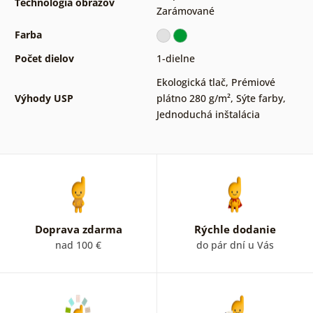
Technológia obrazov
Zarámované
Farba
Počet dielov
1-dielne
Ekologická tlač
,
Prémiové
Výhody USP
plátno 280 g/m²
,
Sýte farby
,
Jednoduchá inštalácia
Doprava zdarma
Rýchle dodanie
nad 100 €
do pár dní u Vás