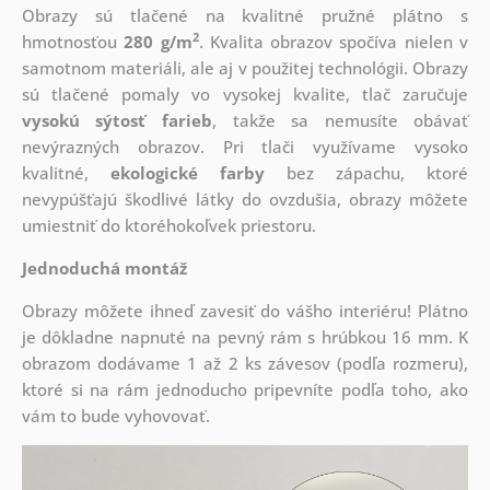
Obrazy sú tlačené na kvalitné pružné plátno s
2
hmotnosťou
280 g/m
. Kvalita obrazov spočíva nielen v
samotnom materiáli, ale aj v použitej technológii. Obrazy
sú tlačené pomaly vo vysokej kvalite, tlač zaručuje
vysokú sýtosť farieb
, takže sa nemusíte obávať
nevýrazných obrazov. Pri tlači využívame vysoko
kvalitné,
ekologické farby
bez zápachu, ktoré
nevypúšťajú škodlivé látky do ovzdušia, obrazy môžete
umiestniť do ktoréhokoľvek priestoru.
Jednoduchá montáž
Obrazy môžete ihneď zavesiť do vášho interiéru! Plátno
je dôkladne napnuté na pevný rám s hrúbkou 16 mm. K
obrazom dodávame 1 až 2 ks závesov (podľa rozmeru),
ktoré si na rám jednoducho pripevníte podľa toho, ako
vám to bude vyhovovať.