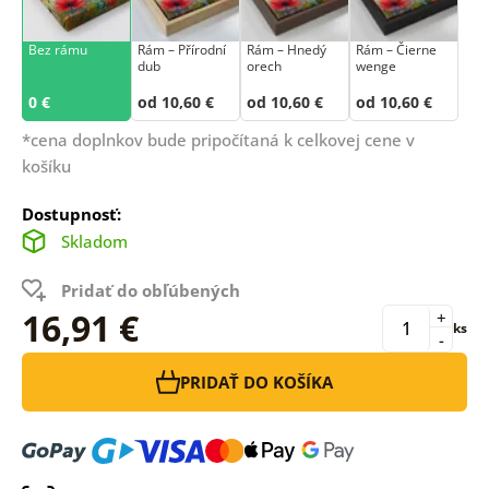
Bez rámu
Rám –⁠⁠⁠⁠⁠⁠ Přírodní
Rám – Hnedý
Rám – Čierne
dub
orech
wenge
0 €
od 10,60 €
od 10,60 €
od 10,60 €
*cena doplnkov bude pripočítaná k celkovej cene v
košíku
Dostupnosť:
Skladom
Pridať do obľúbených
16,91 €
+
ks
-
PRIDAŤ DO KOŠÍKA