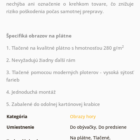
nechýba ani označenie o krehkom tovare, čo znižuje
riziko poškodenia počas samotnej prepravy.
Špecifiká obrazov na plátne
2
1. Tlačené na kvalitné plátno s hmotnosťou 280 g/m
2. Nevyžadujú žiadny ďalší rám
3. Tlačené pomocou moderných ploterov - vysoká sýtosť
farieb
4. Jednoduchá montáž
5. Zabalené do odolnej kartónovej krabice
Kategória
Obrazy hory
Umiestnenie
Do obývačky
,
Do predsiene
Na plátne
,
Tlačené
,