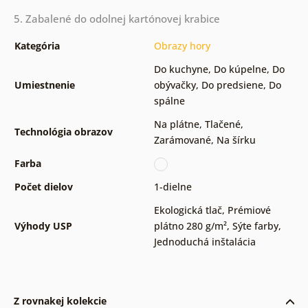
5. Zabalené do odolnej kartónovej krabice
Kategória
Obrazy hory
Do kuchyne
,
Do kúpelne
,
Do
Umiestnenie
obývačky
,
Do predsiene
,
Do
spálne
Na plátne
,
Tlačené
,
Technológia obrazov
Zarámované
,
Na šírku
Farba
Počet dielov
1-dielne
Ekologická tlač
,
Prémiové
Výhody USP
plátno 280 g/m²
,
Sýte farby
,
Jednoduchá inštalácia
Z rovnakej kolekcie