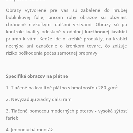
Obrazy vytvorené pre vás sú zabalené do hrubej
bublinkovej fólie, pričom rohy obrazov sú obzvlášť
chránené niekoľkými ďalšími vrstvami.
Obrazy sú po
kontrole kvality odoslané v odolnej
kartónovej krabici
priamo k vám. Keďže ide o krehké produkty, na krabici
nechýba ani označenie o krehkom tovare, čo znižuje
riziko poškodenia počas samotnej prepravy.
Špecifiká obrazov na plátne
2
1. Tlačené na kvalitné plátno s hmotnosťou 280 g/m
2. Nevyžadujú žiadny ďalší rám
3. Tlačené pomocou moderných ploterov - vysoká sýtosť
farieb
4. Jednoduchá montáž