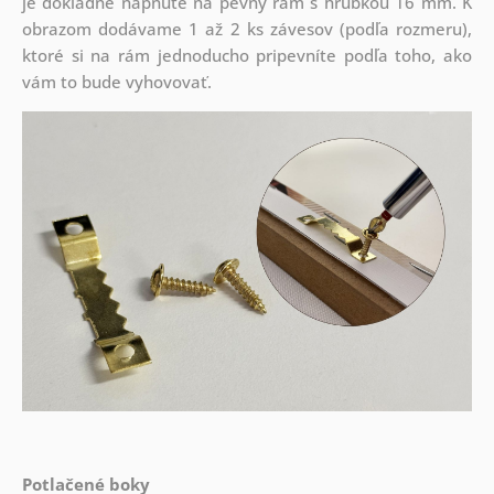
je dôkladne napnuté na pevný rám s hrúbkou 16 mm. K
obrazom dodávame 1 až 2 ks závesov (podľa rozmeru),
ktoré si na rám jednoducho pripevníte podľa toho, ako
vám to bude vyhovovať.
Potlačené boky