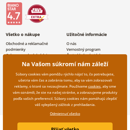
Všetko o nákupe
Užitočné informácie
Obchodné a reklamačné
O nás
podmienky
Vernostný program
Ochrana osobných údajov
Často kladené otázky
Možnosti dopravy a platby
Magazín
Na Vašom súkromí nám záleží
Vrátenie tovaru
Kontakty
Veľkoobchodná spolupráca
Súbory cookies vám pomôžu rýchlo nájsť to, čo potrebujete,
ušetria vám čas a zabránia tomu, aby sa vám zobrazovali
reklamy, o ktoré sa nezaujímate. Používame
cookies
, aby sme
vám oznámili, že ste na našej stránke, a zobrazujeme produkty
podľa vašich preferencií. Súbory cookies nám pomáhajú zlepšiť
váš vylepšený zážitok z prehliadania.
Odmietnuť všetko
Copyright ©2019 © Dovido.sk.
Přijať všetko
Webdesign
Litvanyi.sk
| E-shop vytvorila