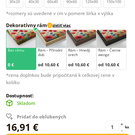
30x20
40x30
60x40
90x60
120x80
150x100
*rozmery sú uvedené v cm v pomere šírka x výška
Dekoratívny rám
zistiť viac
i
Bez rámu
Rám –⁠⁠⁠⁠⁠⁠ Přírodní
Rám – Hnedý
Rám – Čierne
dub
orech
wenge
0 €
od 10,60 €
od 10,60 €
od 10,60 €
*cena doplnkov bude pripočítaná k celkovej cene v
košíku
Dostupnosť:
Skladom
Pridať do obľúbených
16,91 €
+
ks
-