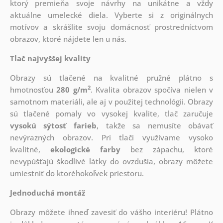
ktorý
premieňa svoje návrhy na unikátne a vždy
aktuálne umelecké diela. Vyberte si z originálnych
motívov a skrášlite svoju domácnosť prostredníctvom
obrazov, ktoré nájdete len u nás.
Tlač najvyššej kvality
Obrazy sú tlačené na kvalitné pružné plátno s
2
hmotnosťou
280 g/m
. Kvalita obrazov spočíva nielen v
samotnom materiáli, ale aj v použitej technológii. Obrazy
sú tlačené pomaly vo vysokej kvalite, tlač zaručuje
vysokú sýtosť farieb
, takže sa nemusíte obávať
nevýrazných obrazov. Pri tlači využívame vysoko
kvalitné,
ekologické farby
bez zápachu, ktoré
nevypúšťajú škodlivé látky do ovzdušia, obrazy môžete
umiestniť do ktoréhokoľvek priestoru.
Jednoduchá montáž
Obrazy môžete ihneď zavesiť do vášho interiéru! Plátno