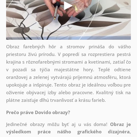
Obraz farebných hôr a stromov prináša do vášho
priestoru živú prírodu. V popredí sa rozprestiera pestrá
krajina s rôznofarebnými stromami a kvetinami, zatiaľ čo
v pozadí sa týčia majestátne hory. Teplé odtiene
oranžovej a zelenej vytvárajú príjemnú atmosféru, ktorá
upokojuje a inšpiruje. Tento obraz je ideálnou voľbou pre
oživenie obývacej izby alebo pracovne. Kvalitný tisk na
plátne zaisťuje dlhú trvanlivosť a krásu farieb.
Prečo práve Dovido obrazy?
Jedinečné obrazy môžu byť aj u vás doma!
Obraz je
výsledkom práce nášho grafického dizajnéra
,