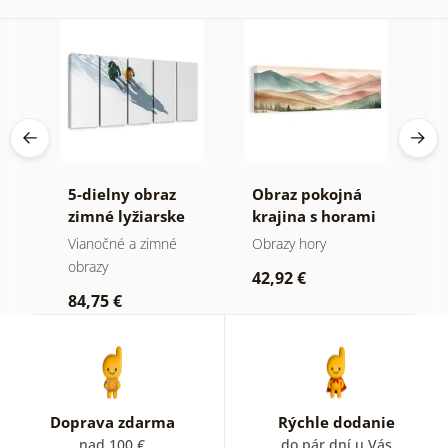
d
5-dielny obraz
Obraz pokojná
O
mi
zimné lyžiarske
krajina s horami
v
dobrodružstvo
č
Vianočné a zimné
Obrazy hory
O
p
obrazy
42,92 €
4
84,75 €
Doprava zdarma
Rýchle dodanie
nad 100 €
do pár dní u Vás