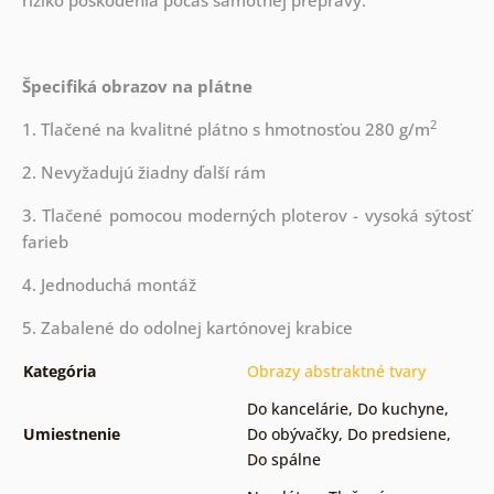
riziko poškodenia počas samotnej prepravy.
Špecifiká obrazov na plátne
2
1. Tlačené na kvalitné plátno s hmotnosťou 280 g/m
2. Nevyžadujú žiadny ďalší rám
3. Tlačené pomocou moderných ploterov - vysoká sýtosť
farieb
4. Jednoduchá montáž
5. Zabalené do odolnej kartónovej krabice
Kategória
Obrazy abstraktné tvary
Do kancelárie
,
Do kuchyne
,
Umiestnenie
Do obývačky
,
Do predsiene
,
Do spálne