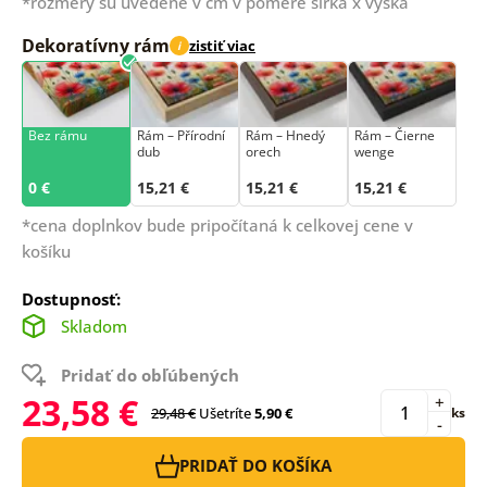
*rozmery sú uvedené v cm v pomere šírka x výška
Dekoratívny rám
zistiť viac
i
Bez rámu
Rám –⁠⁠⁠⁠⁠⁠ Přírodní
Rám – Hnedý
Rám – Čierne
dub
orech
wenge
0 €
15,21 €
15,21 €
15,21 €
*cena doplnkov bude pripočítaná k celkovej cene v
košíku
Dostupnosť:
Skladom
Pridať do obľúbených
23,58 €
+
29,48 €
Ušetríte
5,90 €
ks
-
PRIDAŤ DO KOŠÍKA