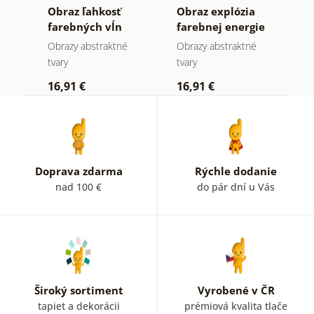
tné
Obraz ľahkosť
Obraz explózia
O
farebných vĺn
farebnej energie
h
a
Obrazy abstraktné
Obrazy abstraktné
O
tvary
tvary
tv
16,91 €
16,91 €
2
Doprava zdarma
Rýchle dodanie
nad 100 €
do pár dní u Vás
Široký sortiment
Vyrobené v ČR
tapiet a dekorácii
prémiová kvalita tlače