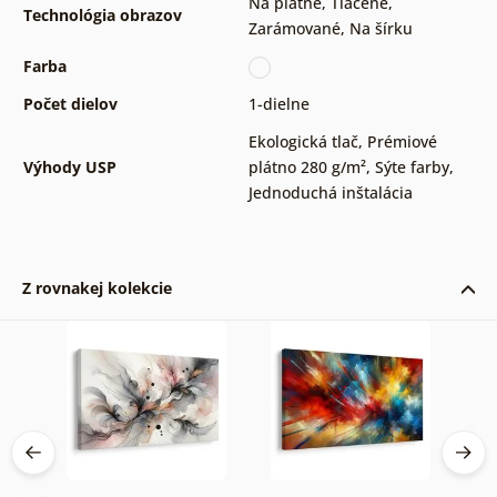
Na plátne
,
Tlačené
,
Technológia obrazov
Zarámované
,
Na šírku
Farba
Počet dielov
1-dielne
Ekologická tlač
,
Prémiové
Výhody USP
plátno 280 g/m²
,
Sýte farby
,
Jednoduchá inštalácia
Z rovnakej kolekcie