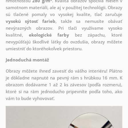
hmotnosťou
280 g/m
. Kvalita obrazov spočíva nielen v
samotnom materiáli, ale aj v použitej technológii. Obrazy
sú tlačené pomaly vo vysokej kvalite, tlač zaručuje
vysokú sýtosť farieb
, takže sa nemusíte obávať
nevýrazných obrazov. Pri tlači využívame vysoko
kvalitné,
ekologické farby
bez zápachu, ktoré
nevypúšťajú škodlivé látky do ovzdušia, obrazy môžete
umiestniť do ktoréhokoľvek priestoru.
Jednoduchá montáž
Obrazy môžete ihneď zavesiť do vášho interiéru! Plátno
je dôkladne napnuté na pevný rám s hrúbkou 16 mm. K
obrazom dodávame 1 až 2 ks závesov (podľa rozmeru),
ktoré si na rám jednoducho pripevníte podľa toho, ako
vám to bude vyhovovať.