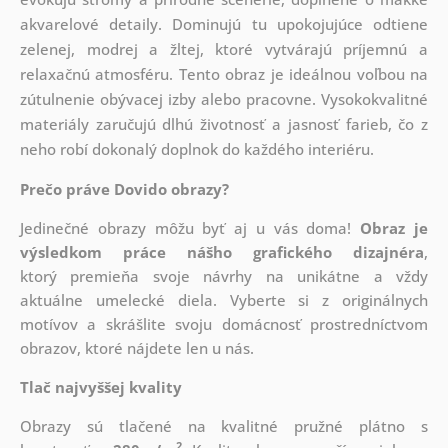
akvarelové detaily. Dominujú tu upokojujúce odtiene
zelenej, modrej a žltej, ktoré vytvárajú príjemnú a
relaxačnú atmosféru. Tento obraz je ideálnou voľbou na
zútulnenie obývacej izby alebo pracovne. Vysokokvalitné
materiály zaručujú dlhú životnosť a jasnosť farieb, čo z
neho robí dokonalý doplnok do každého interiéru.
Prečo práve Dovido obrazy?
Jedinečné obrazy môžu byť aj u vás doma!
Obraz je
výsledkom práce nášho grafického dizajnéra
,
ktorý
premieňa svoje návrhy na unikátne a vždy
aktuálne umelecké diela. Vyberte si z originálnych
motívov a skrášlite svoju domácnosť prostredníctvom
obrazov, ktoré nájdete len u nás.
Tlač najvyššej kvality
Obrazy sú tlačené na kvalitné pružné plátno s
2