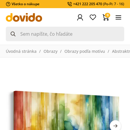
Všetko o nákupe
+421 222 205 470
(Po-Pi: 7 - 16)
0
Úvodná stránka
Obrazy
Obrazy podľa motívu
Abstrakt