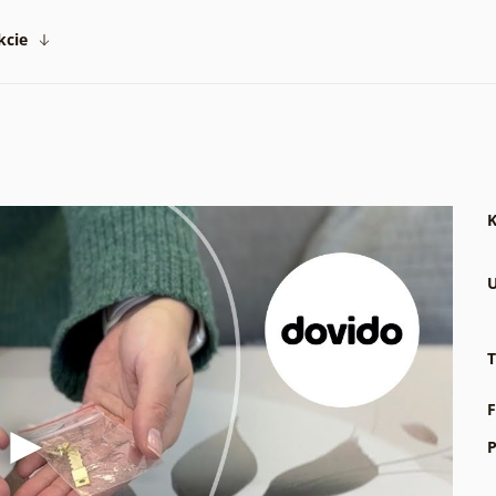
kcie
K
U
T
F
P