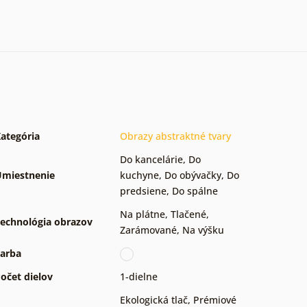
ategória
Obrazy abstraktné tvary
Do kancelárie
,
Do
miestnenie
kuchyne
,
Do obývačky
,
Do
predsiene
,
Do spálne
Na plátne
,
Tlačené
,
echnológia obrazov
Zarámované
,
Na výšku
arba
očet dielov
1-dielne
Ekologická tlač
,
Prémiové