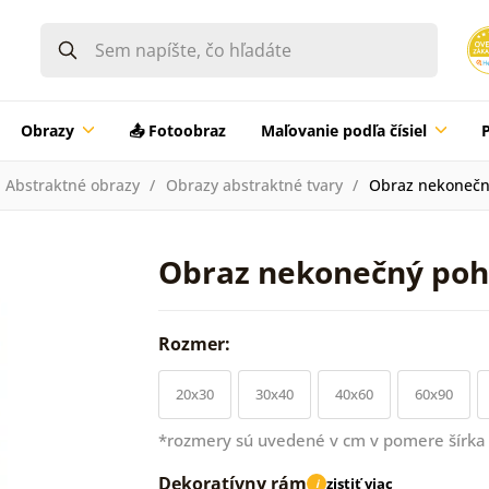
Obrazy
📤 Fotoobraz
Maľovanie podľa čísiel
Abstraktné obrazy
Obrazy abstraktné tvary
Obraz nekonečn
Obraz nekonečný po
Rozmer:
20x30
30x40
40x60
60x90
*rozmery sú uvedené v cm v pomere šírka 
Dekoratívny rám
zistiť viac
i