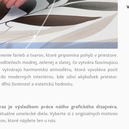
nie farieb a tvarov, ktoré pripomína pohyb v priestore.
odtieňoch modrej, zelenej a zlatej, čo vytvára fascinujúcu
e vytvárajú harmonickú atmosféru, ktorá vyvoláva pocit
 do moderných interiérov, kde oživí akýkoľvek priestor.
 dlhú životnosť a estetickú hodnotu.
raz je výsledkom práce nášho grafického dizajnéra
,
tuálne umelecké diela. Vyberte si z originálnych motívov
ov, ktoré nájdete len u nás.