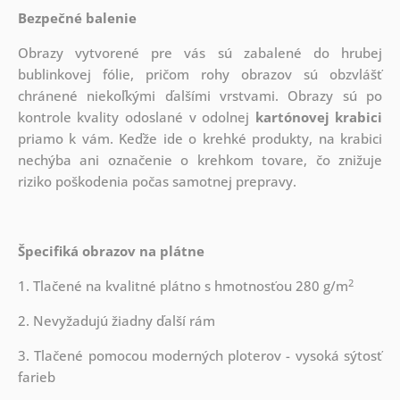
Bezpečné balenie
Obrazy vytvorené pre vás sú zabalené do hrubej
bublinkovej fólie, pričom rohy obrazov sú obzvlášť
chránené niekoľkými ďalšími vrstvami.
Obrazy sú po
kontrole kvality odoslané v odolnej
kartónovej krabici
priamo k vám. Keďže ide o krehké produkty, na krabici
nechýba ani označenie o krehkom tovare, čo znižuje
riziko poškodenia počas samotnej prepravy.
Špecifiká obrazov na plátne
2
1. Tlačené na kvalitné plátno s hmotnosťou 280 g/m
2. Nevyžadujú žiadny ďalší rám
3. Tlačené pomocou moderných ploterov - vysoká sýtosť
farieb