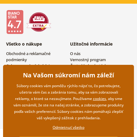
Všetko o nákupe
Užitočné informácie
Obchodné a reklamačné
O nás
podmienky
Vernostný program
Ochrana osobných údajov
Často kladené otázky
Možnosti dopravy a platby
Magazín
Na Vašom súkromí nám záleží
Vrátenie tovaru
Kontakty
Veľkoobchodná spolupráca
Súbory cookies vám pomôžu rýchlo nájsť to, čo potrebujete,
ušetria vám čas a zabránia tomu, aby sa vám zobrazovali
reklamy, o ktoré sa nezaujímate. Používame
cookies
, aby sme
vám oznámili, že ste na našej stránke, a zobrazujeme produkty
podľa vašich preferencií. Súbory cookies nám pomáhajú zlepšiť
váš vylepšený zážitok z prehliadania.
Odmietnuť všetko