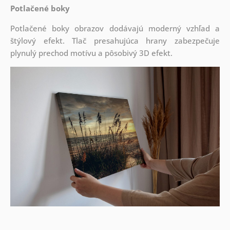
Potlačené boky
Potlačené boky obrazov dodávajú moderný vzhľad a
štýlový efekt. Tlač presahujúca hrany zabezpečuje
plynulý prechod motívu a pôsobivý 3D efekt.