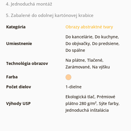
4. Jednoduchá montáž
5. Zabalené do odolnej kartónovej krabice
Kategória
Obrazy abstraktné tvary
Do kancelárie
,
Do kuchyne
,
Umiestnenie
Do obývačky
,
Do predsiene
,
Do spálne
Na plátne
,
Tlačené
,
Technológia obrazov
Zarámované
,
Na výšku
Farba
Počet dielov
1-dielne
Ekologická tlač
,
Prémiové
Výhody USP
plátno 280 g/m²
,
Sýte farby
,
Jednoduchá inštalácia