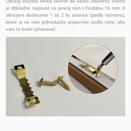
Obrazy môžete ihneď zavesiť do vášho interiéru! Plátno
je dôkladne napnuté na pevný rám s hrúbkou 16 mm. K
obrazom dodávame 1 až 2 ks závesov (podľa rozmeru),
ktoré si na rám jednoducho pripevníte podľa toho, ako
vám to bude vyhovovať.