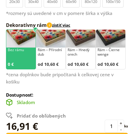
20x30
30x40
40x60
60x90
80x120
100x150
*rozmery sú uvedené v cm v pomere šírka x výška
Dekoratívny rám
zistiť viac
i
Bez rámu
Rám –⁠⁠⁠⁠⁠⁠ Přírodní
Rám – Hnedý
Rám – Čierne
dub
orech
wenge
0 €
od 10,60 €
od 10,60 €
od 10,60 €
*cena doplnkov bude pripočítaná k celkovej cene v
košíku
Dostupnosť:
Skladom
Pridať do obľúbených
16,91 €
+
ks
-