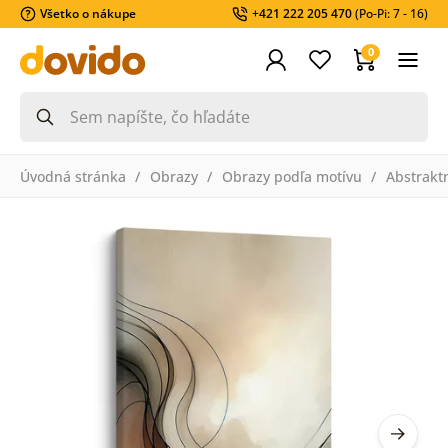
Všetko o nákupe
+421 222 205 470
(Po-Pi: 7 - 16)
0
Úvodná stránka
Obrazy
Obrazy podľa motívu
Abstrakt