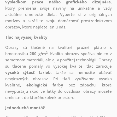
výsledkom práce nášho grafického dizajnéra
,
ktorý
premieňa svoje návrhy na unikátne a vždy
aktuálne umelecké diela. Vyberte si z originálnych
motívov a skrášlite svoju domácnosť prostredníctvom
obrazov, ktoré nájdete len u nás.
Tlač najvyššej kvality
Obrazy sú tlačené na kvalitné pružné plátno s
2
hmotnosťou
280 g/m
. Kvalita obrazov spočíva nielen v
samotnom materiáli, ale aj v použitej technológii. Obrazy
sú tlačené pomaly vo vysokej kvalite, tlač zaručuje
vysokú sýtosť farieb
, takže sa nemusíte obávať
nevýrazných obrazov. Pri tlači využívame vysoko
kvalitné,
ekologické farby
bez zápachu, ktoré
nevypúšťajú škodlivé látky do ovzdušia, obrazy môžete
umiestniť do ktoréhokoľvek priestoru.
Jednoduchá montáž