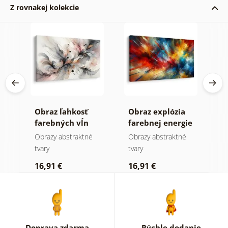
Z rovnakej kolekcie
tné
Obraz ľahkosť
Obraz explózia
O
farebných vĺn
farebnej energie
h
a
Obrazy abstraktné
Obrazy abstraktné
O
tvary
tvary
tv
16,91 €
16,91 €
2
Doprava zdarma
Rýchle dodanie