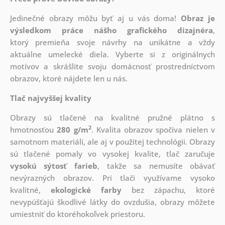
Jedinečné obrazy môžu byť aj u vás doma!
Obraz je
výsledkom práce nášho grafického dizajnéra
,
ktorý
premieňa svoje návrhy na unikátne a vždy
aktuálne umelecké diela. Vyberte si z originálnych
motívov a skrášlite svoju domácnosť prostredníctvom
obrazov, ktoré nájdete len u nás.
Tlač najvyššej kvality
Obrazy sú tlačené na kvalitné pružné plátno s
2
hmotnosťou
280 g/m
. Kvalita obrazov spočíva nielen v
samotnom materiáli, ale aj v použitej technológii. Obrazy
sú tlačené pomaly vo vysokej kvalite, tlač zaručuje
vysokú sýtosť farieb
, takže sa nemusíte obávať
nevýrazných obrazov. Pri tlači využívame vysoko
kvalitné,
ekologické farby
bez zápachu, ktoré
nevypúšťajú škodlivé látky do ovzdušia, obrazy môžete
umiestniť do ktoréhokoľvek priestoru.