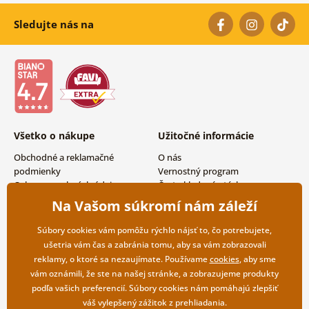
Sledujte nás na
Všetko o nákupe
Užitočné informácie
Obchodné a reklamačné
O nás
podmienky
Vernostný program
Ochrana osobných údajov
Často kladené otázky
Možnosti dopravy a platby
Magazín
Na Vašom súkromí nám záleží
Vrátenie tovaru
Kontakty
Veľkoobchodná spolupráca
Súbory cookies vám pomôžu rýchlo nájsť to, čo potrebujete,
ušetria vám čas a zabránia tomu, aby sa vám zobrazovali
reklamy, o ktoré sa nezaujímate. Používame
cookies
, aby sme
vám oznámili, že ste na našej stránke, a zobrazujeme produkty
podľa vašich preferencií. Súbory cookies nám pomáhajú zlepšiť
váš vylepšený zážitok z prehliadania.