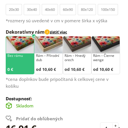
20x30
30x40
40x60
60x90
80x120
100x150
*rozmery sú uvedené v cm v pomere šírka x výška
Dekoratívny rám
zistiť viac
i
Bez rámu
Rám –⁠⁠⁠⁠⁠⁠ Přírodní
Rám – Hnedý
Rám – Čierne
dub
orech
wenge
0 €
od 10,60 €
od 10,60 €
od 10,60 €
*cena doplnkov bude pripočítaná k celkovej cene v
košíku
Dostupnosť:
Skladom
Pridať do obľúbených
+