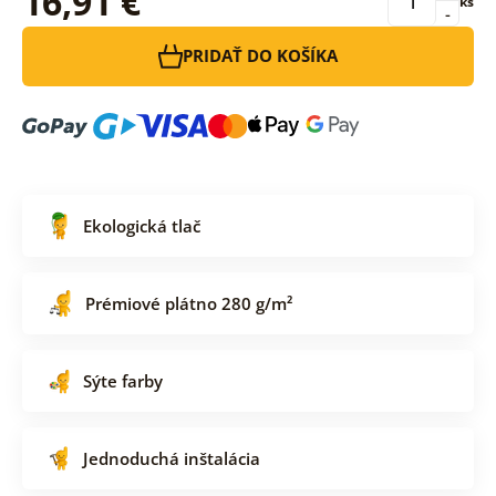
16,91 €
ks
-
PRIDAŤ DO KOŠÍKA
Ekologická tlač
Prémiové plátno 280 g/m²
Sýte farby
Jednoduchá inštalácia