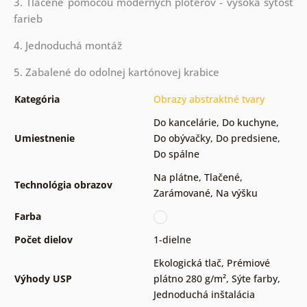
3. Tlačené pomocou moderných ploterov - vysoká sýtosť
farieb
4. Jednoduchá montáž
5. Zabalené do odolnej kartónovej krabice
Kategória
Obrazy abstraktné tvary
Do kancelárie
,
Do kuchyne
,
Umiestnenie
Do obývačky
,
Do predsiene
,
Do spálne
Na plátne
,
Tlačené
,
Technológia obrazov
Zarámované
,
Na výšku
Farba
Počet dielov
1-dielne
Ekologická tlač
,
Prémiové
Výhody USP
plátno 280 g/m²
,
Sýte farby
,
Jednoduchá inštalácia