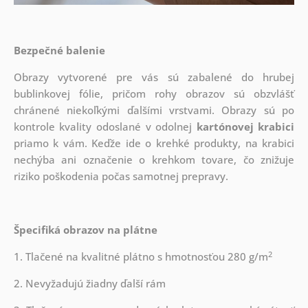
Bezpečné balenie
Obrazy vytvorené pre vás sú zabalené do hrubej
bublinkovej fólie, pričom rohy obrazov sú obzvlášť
chránené niekoľkými ďalšími vrstvami.
Obrazy sú po
kontrole kvality odoslané v odolnej
kartónovej krabici
priamo k vám. Keďže ide o krehké produkty, na krabici
nechýba ani označenie o krehkom tovare, čo znižuje
riziko poškodenia počas samotnej prepravy.
Špecifiká obrazov na plátne
2
1. Tlačené na kvalitné plátno s hmotnosťou 280 g/m
2. Nevyžadujú žiadny ďalší rám