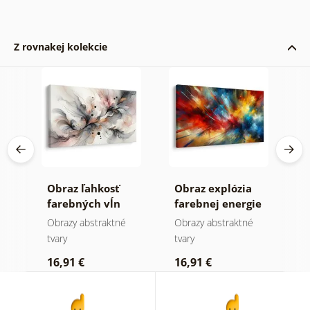
Z rovnakej kolekcie
tné
Obraz ľahkosť
Obraz explózia
O
farebných vĺn
farebnej energie
h
a
Obrazy abstraktné
Obrazy abstraktné
O
tvary
tvary
tv
16,91 €
16,91 €
2