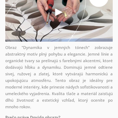
Obraz "Dynamika v jemných tónech" zobrazuje
abstraktný motív plný pohybu a elegancie. Jemné línie a
organické tvary sa prelínajú s farebnými akcentmi, ktoré
dodávajú hĺbku a dynamiku. Dominujú jemné odtiene
sivej, ružovej a zlatej, ktoré vytvárajú harmonickú a
upokojujúcu atmosféru. Tento obraz je ideálny pre
moderné interiéry, kde prinesie nádych sofistikovanosti a
umeleckého vyjadrenia. Kvalita tlače a materiál zaisťujú
dlhú životnosť a estetický vzhľad, ktorý oceníte po
mnoho rokov.
Prečo práve Dovido obrazy?