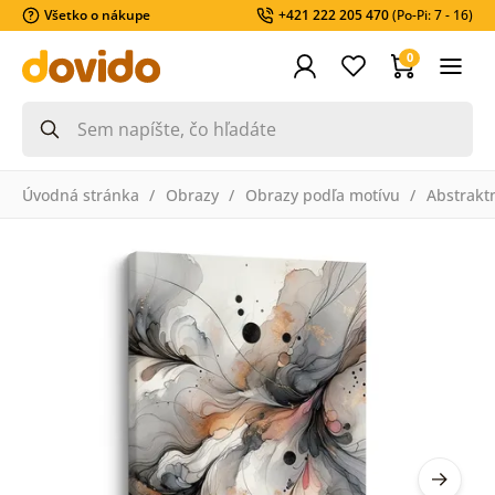
Všetko o nákupe
+421 222 205 470
(Po-Pi: 7 - 16)
0
Úvodná stránka
Obrazy
Obrazy podľa motívu
Abstrakt