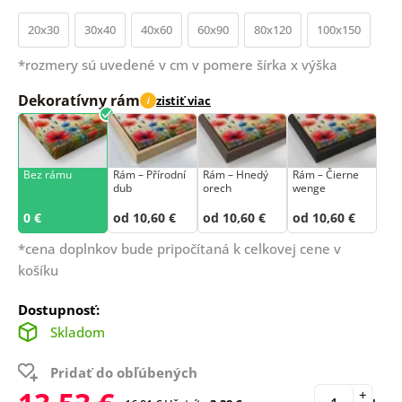
20x30
30x40
40x60
60x90
80x120
100x150
*rozmery sú uvedené v cm v pomere šírka x výška
Dekoratívny rám
zistiť viac
i
Bez rámu
Rám –⁠⁠⁠⁠⁠⁠ Přírodní
Rám – Hnedý
Rám – Čierne
dub
orech
wenge
0 €
od 10,60 €
od 10,60 €
od 10,60 €
*cena doplnkov bude pripočítaná k celkovej cene v
košíku
Dostupnosť:
Skladom
Pridať do obľúbených
+