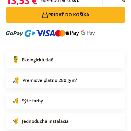
13,53 €
16,91 €
Ušetríte
3,38 €
ks
-
PRIDAŤ DO KOŠÍKA
Ekologická tlač
Prémiové plátno 280 g/m²
Sýte farby
Jednoduchá inštalácia