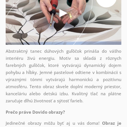
Abstraktný tanec dúhových guľôčok prináša do vášho
interiéru živú energiu. Motiv sa skladá z rôznych
farebných guľôčok, ktoré vytvárajú dynamický dojem
pohybu a hĺbky. Jemné pastelové odtiene v kombinácii s
výraznými tónmi vytvárajú harmonickú a pozitívnu
atmosféru. Tento obraz skvele doplní moderný priestor,
kanceláriu alebo detskú izbu. Kvalitný tlač na plátne
zaručuje dlhú životnosť a sýtosť farieb.
Prečo práve Dovido obrazy?
Jedinečné obrazy môžu byť aj u vás doma!
Obraz je