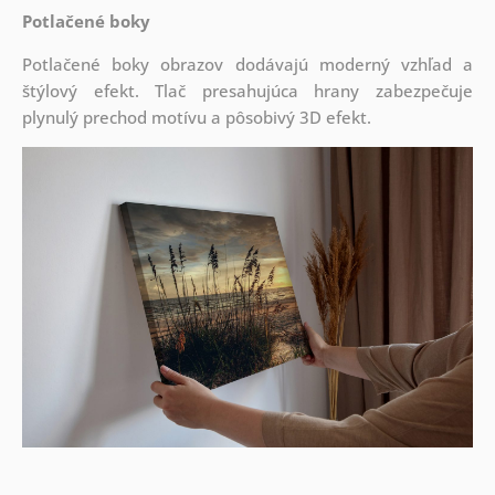
Potlačené boky
Potlačené boky obrazov dodávajú moderný vzhľad a
štýlový efekt. Tlač presahujúca hrany zabezpečuje
plynulý prechod motívu a pôsobivý 3D efekt.