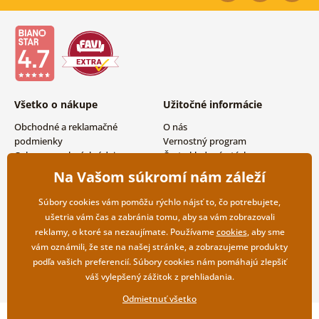
Všetko o nákupe
Užitočné informácie
Obchodné a reklamačné
O nás
podmienky
Vernostný program
Ochrana osobných údajov
Často kladené otázky
Možnosti dopravy a platby
Magazín
Na Vašom súkromí nám záleží
Vrátenie tovaru
Kontakty
Veľkoobchodná spolupráca
Súbory cookies vám pomôžu rýchlo nájsť to, čo potrebujete,
ušetria vám čas a zabránia tomu, aby sa vám zobrazovali
reklamy, o ktoré sa nezaujímate. Používame
cookies
, aby sme
vám oznámili, že ste na našej stránke, a zobrazujeme produkty
podľa vašich preferencií. Súbory cookies nám pomáhajú zlepšiť
váš vylepšený zážitok z prehliadania.
Odmietnuť všetko