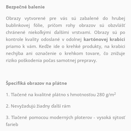
Bezpečné balenie
Obrazy vytvorené pre vás sú zabalené do hrubej
bublinkovej fólie, pričom rohy obrazov sú obzvlášť
chránené niekoľkými ďalšími vrstvami.
Obrazy sú po
kontrole kvality odoslané v odolnej
kartónovej krabici
priamo k vám. Keďže ide o krehké produkty, na krabici
nechýba ani označenie o krehkom tovare, čo znižuje
riziko poškodenia počas samotnej prepravy.
Špecifiká obrazov na plátne
2
1. Tlačené na kvalitné plátno s hmotnosťou 280 g/m
2. Nevyžadujú žiadny ďalší rám
3. Tlačené pomocou moderných ploterov - vysoká sýtosť
farieb