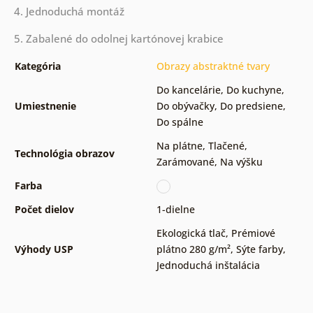
4. Jednoduchá montáž
5. Zabalené do odolnej kartónovej krabice
Kategória
Obrazy abstraktné tvary
Do kancelárie
,
Do kuchyne
,
Umiestnenie
Do obývačky
,
Do predsiene
,
Do spálne
Na plátne
,
Tlačené
,
Technológia obrazov
Zarámované
,
Na výšku
Farba
Počet dielov
1-dielne
Ekologická tlač
,
Prémiové
Výhody USP
plátno 280 g/m²
,
Sýte farby
,
Jednoduchá inštalácia