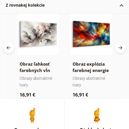
Z rovnakej kolekcie
tné
Obraz ľahkosť
Obraz explózia
O
farebných vĺn
farebnej energie
h
a
Obrazy abstraktné
Obrazy abstraktné
O
tvary
tvary
tv
16,91 €
16,91 €
2