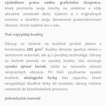
výsledkom práce nášho grafického dizajnéra
,
ktorý
premieňa svoje návrhy na unikátne a vždy
aktuálne umelecké diela. Vyberte si z originálnych
motívov a skrášlite svoju domácnosť prostredníctvom
obrazov, ktoré nájdete len u nás.
Tlač najvyššej kvality
Obrazy sú tlačené na kvalitné pružné plátno s
2
hmotnosťou
280 g/m
. Kvalita obrazov spočíva nielen v
samotnom materiáli, ale aj v použitej technológii. Obrazy
sú tlačené pomaly vo vysokej kvalite, tlač zaručuje
vysokú sýtosť farieb
, takže sa nemusíte obávať
nevýrazných obrazov. Pri tlači využívame vysoko
kvalitné,
ekologické farby
bez zápachu, ktoré
nevypúšťajú škodlivé látky do ovzdušia, obrazy môžete
umiestniť do ktoréhokoľvek priestoru.
Jednoduchá montáž