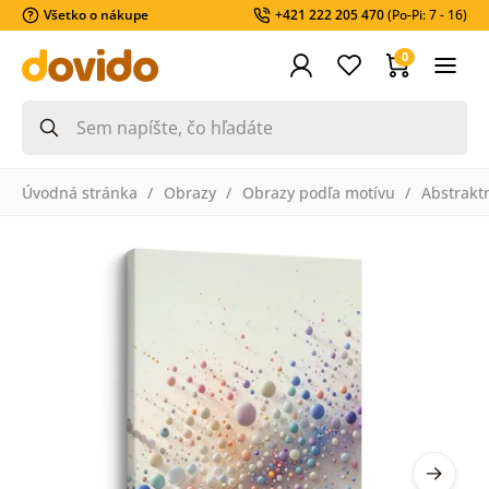
Všetko o nákupe
+421 222 205 470
(Po-Pi: 7 - 16)
0
Úvodná stránka
Obrazy
Obrazy podľa motívu
Abstrakt