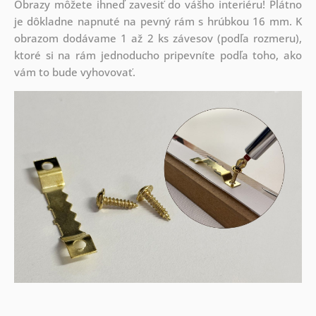
Obrazy môžete ihneď zavesiť do vášho interiéru! Plátno
je dôkladne napnuté na pevný rám s hrúbkou 16 mm. K
obrazom dodávame 1 až 2 ks závesov (podľa rozmeru),
ktoré si na rám jednoducho pripevníte podľa toho, ako
vám to bude vyhovovať.