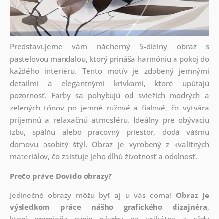
Predstavujeme vám nádherný 5-dielny obraz s
pastelovou mandalou, ktorý prináša harmóniu a pokoj do
každého interiéru. Tento motív je zdobený jemnými
detailmi a elegantnými krivkami, ktoré upútajú
pozornosť. Farby sa pohybujú od sviežich modrých a
zelených tónov po jemné ružové a fialové, čo vytvára
príjemnú a relaxačnú atmosféru. Ideálny pre obývaciu
izbu, spálňu alebo pracovný priestor, dodá vášmu
domovu osobitý štýl. Obraz je vyrobený z kvalitných
materiálov, čo zaisťuje jeho dlhú životnosť a odolnosť.
Prečo práve Dovido obrazy?
Jedinečné obrazy môžu byť aj u vás doma!
Obraz je
výsledkom práce nášho grafického dizajnéra
,
ktorý
premieňa svoje návrhy na unikátne a vždy