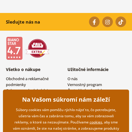
Sledujte nás na
Všetko o nákupe
Užitočné informácie
Obchodné a reklamačné
O nás
podmienky
Vernostný program
Ochrana osobných údajov
Často kladené otázky
Možnosti dopravy a platby
Magazín
Na Vašom súkromí nám záleží
Vrátenie tovaru
Kontakty
Veľkoobchodná spolupráca
Súbory cookies vám pomôžu rýchlo nájsť to, čo potrebujete,
ušetria vám čas a zabránia tomu, aby sa vám zobrazovali
reklamy, o ktoré sa nezaujímate. Používame
cookies
, aby sme
vám oznámili, že ste na našej stránke, a zobrazujeme produkty