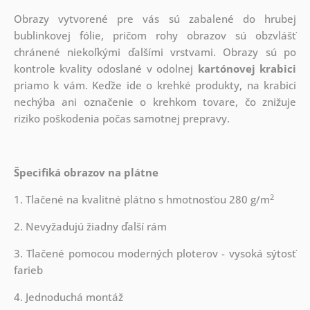
Obrazy vytvorené pre vás sú zabalené do hrubej
bublinkovej fólie, pričom rohy obrazov sú obzvlášť
chránené niekoľkými ďalšími vrstvami.
Obrazy sú po
kontrole kvality odoslané v odolnej
kartónovej krabici
priamo k vám. Keďže ide o krehké produkty, na krabici
nechýba ani označenie o krehkom tovare, čo znižuje
riziko poškodenia počas samotnej prepravy.
Špecifiká obrazov na plátne
2
1. Tlačené na kvalitné plátno s hmotnosťou 280 g/m
2. Nevyžadujú žiadny ďalší rám
3. Tlačené pomocou moderných ploterov - vysoká sýtosť
farieb
4. Jednoduchá montáž