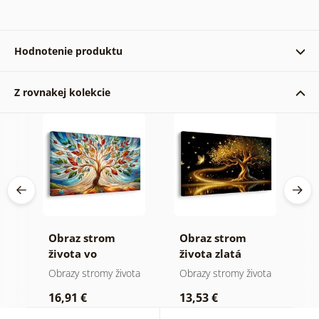
Hodnotenie produktu
Z rovnakej kolekcie
Overený zákazník 07. 08. 2022
Obraz strom
Obraz strom
O
 a
života vo
života zlatá
ž
farebnej vitráži
mágia
ota
Obrazy stromy života
Obrazy stromy života
O
16,91 €
13,53 €
1