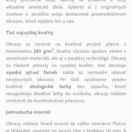
aktuálne umelecké diela. Vyberte si z originálnych
motívov a skrášlite svoju domácnosť prostredníctvom
obrazov, ktoré nájdete len u nás.
Tlač najvyššej kvality
Obrazy sú tlačené na kvalitné pružné plátno s
2
hmotnosťou
280 g/m
. Kvalita obrazov spočíva nielen v
samotnom materiáli, ale aj v použitej technológii. Obrazy
sú tlačené pomaly vo vysokej kvalite, tlač zaručuje
vysokú sýtosť farieb
, takže sa nemusíte obávať
nevýrazných obrazov. Pri tlači využívame vysoko
kvalitné,
ekologické farby
bez zápachu, ktoré
nevypúšťajú škodlivé látky do ovzdušia, obrazy môžete
umiestniť do ktoréhokoľvek priestoru.
Jednoduchá montáž
Obrazy môžete ihneď zavesiť do vášho interiéru! Plátno
je dôkladne napnuté na pevný rám s hrúbkou 16 mm. K