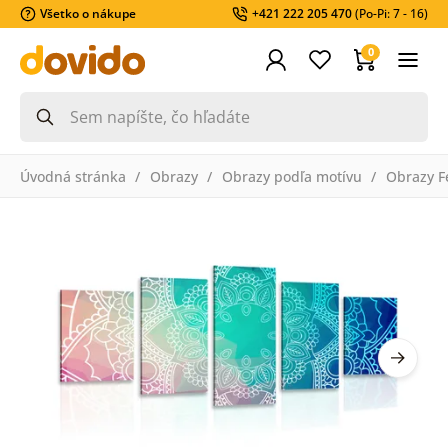
Všetko o nákupe
+421 222 205 470
(Po-Pi: 7 - 16)
0
Úvodná stránka
Obrazy
Obrazy podľa motívu
Obrazy F