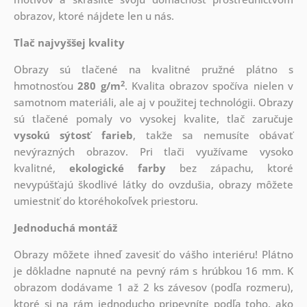
obrazov, ktoré nájdete len u nás.
Tlač najvyššej kvality
Obrazy sú tlačené na kvalitné pružné plátno s
2
hmotnosťou
280 g/m
. Kvalita obrazov spočíva nielen v
samotnom materiáli, ale aj v použitej technológii. Obrazy
sú tlačené pomaly vo vysokej kvalite, tlač zaručuje
vysokú sýtosť farieb
, takže sa nemusíte obávať
nevýrazných obrazov. Pri tlači využívame vysoko
kvalitné,
ekologické farby
bez zápachu, ktoré
nevypúšťajú škodlivé látky do ovzdušia, obrazy môžete
umiestniť do ktoréhokoľvek priestoru.
Jednoduchá montáž
Obrazy môžete ihneď zavesiť do vášho interiéru! Plátno
je dôkladne napnuté na pevný rám s hrúbkou 16 mm. K
obrazom dodávame 1 až 2 ks závesov (podľa rozmeru),
ktoré si na rám jednoducho pripevníte podľa toho, ako