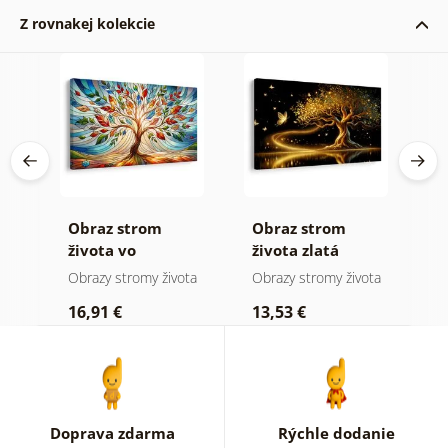
Z rovnakej kolekcie
Obraz strom
Obraz strom
O
 a
života vo
života zlatá
ž
farebnej vitráži
mágia
ota
Obrazy stromy života
Obrazy stromy života
O
16,91 €
13,53 €
1
Doprava zdarma
Rýchle dodanie