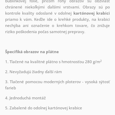
bublinkovej fólie, pričom rohy obrazov sú obzvlášť
chránené niekoľkými ďalšími vrstvami.
Obrazy sú po
kontrole kvality odoslané v odolnej
kartónovej krabici
priamo k vám. Keďže ide o krehké produkty, na krabici
nechýba ani označenie o krehkom tovare, čo znižuje
riziko poškodenia počas samotnej prepravy.
Špecifiká obrazov na plátne
2
1. Tlačené na kvalitné plátno s hmotnosťou 280 g/m
2. Nevyžadujú žiadny ďalší rám
3. Tlačené pomocou moderných ploterov - vysoká sýtosť
farieb
4. Jednoduchá montáž
5. Zabalené do odolnej kartónovej krabice