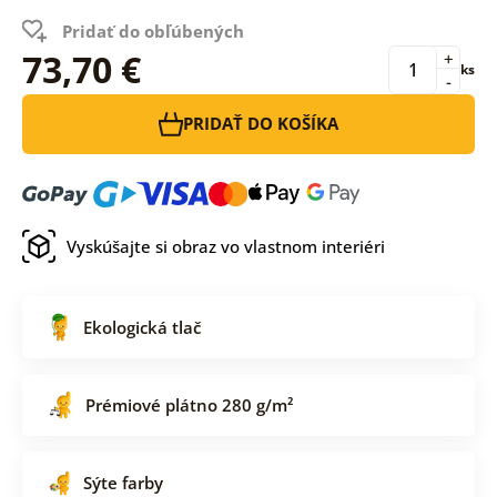
Pridať do obľúbených
73,70 €
+
ks
-
PRIDAŤ DO KOŠÍKA
Vyskúšajte si obraz vo vlastnom interiéri
Ekologická tlač
Prémiové plátno 280 g/m²
Sýte farby