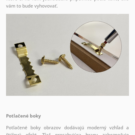
vám to bude vyhovovať.
Potlačené boky
Potlačené boky obrazov dodávajú moderný vzhľad a
štýlový efekt. Tlač presahujúca hrany zabezpečuje