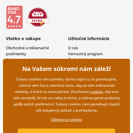
Všetko o nákupe
Užitočné informácie
Obchodné a reklamačné
O nás
podmienky
Vernostný program
Ochrana osobných údajov
Často kladené otázky
Možnosti dopravy a platby
Magazín
Na Vašom súkromí nám záleží
Vrátenie tovaru
Kontakty
Veľkoobchodná spolupráca
Súbory cookies vám pomôžu rýchlo nájsť to, čo potrebujete,
ušetria vám čas a zabránia tomu, aby sa vám zobrazovali
reklamy, o ktoré sa nezaujímate. Používame
cookies
, aby sme
vám oznámili, že ste na našej stránke, a zobrazujeme produkty
podľa vašich preferencií. Súbory cookies nám pomáhajú zlepšiť
váš vylepšený zážitok z prehliadania.
Odmietnuť všetko
Copyright ©2019 © Dovido.sk.