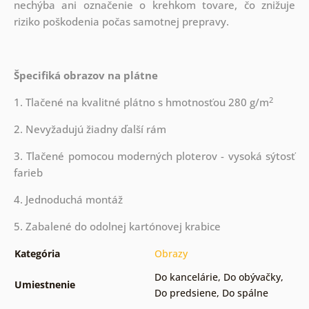
nechýba ani označenie o krehkom tovare, čo znižuje
riziko poškodenia počas samotnej prepravy.
Špecifiká obrazov na plátne
2
1. Tlačené na kvalitné plátno s hmotnosťou 280 g/m
2. Nevyžadujú žiadny ďalší rám
3. Tlačené pomocou moderných ploterov - vysoká sýtosť
farieb
4. Jednoduchá montáž
5. Zabalené do odolnej kartónovej krabice
Kategória
Obrazy
Do kancelárie
,
Do obývačky
,
Umiestnenie
Do predsiene
,
Do spálne