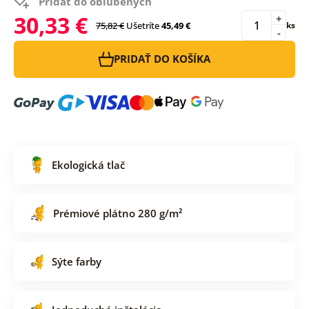
Pridať do obľúbených
30,33 €
+
75,82 €
Ušetríte
45,49 €
ks
-
PRIDAŤ DO KOŠÍKA
Ekologická tlač
Prémiové plátno 280 g/m²
Sýte farby