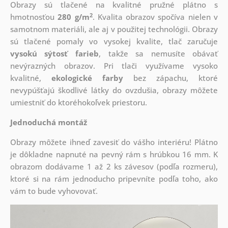
Obrazy sú tlačené na kvalitné pružné plátno s
2
hmotnosťou
280 g/m
. Kvalita obrazov spočíva nielen v
samotnom materiáli, ale aj v použitej technológii. Obrazy
sú tlačené pomaly vo vysokej kvalite, tlač zaručuje
vysokú sýtosť farieb
, takže sa nemusíte obávať
nevýrazných obrazov. Pri tlači využívame vysoko
kvalitné,
ekologické farby
bez zápachu, ktoré
nevypúšťajú škodlivé látky do ovzdušia, obrazy môžete
umiestniť do ktoréhokoľvek priestoru.
Jednoduchá montáž
Obrazy môžete ihneď zavesiť do vášho interiéru! Plátno
je dôkladne napnuté na pevný rám s hrúbkou 16 mm. K
obrazom dodávame 1 až 2 ks závesov (podľa rozmeru),
ktoré si na rám jednoducho pripevníte podľa toho, ako
vám to bude vyhovovať.