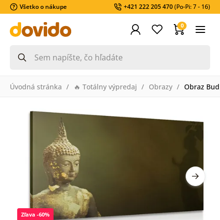
Všetko o nákupe
+421 222 205 470
(Po-Pi: 7 - 16)
0
Úvodná stránka
🔥 Totálny výpredaj
Obrazy
Obraz Bud
Zľava -60%