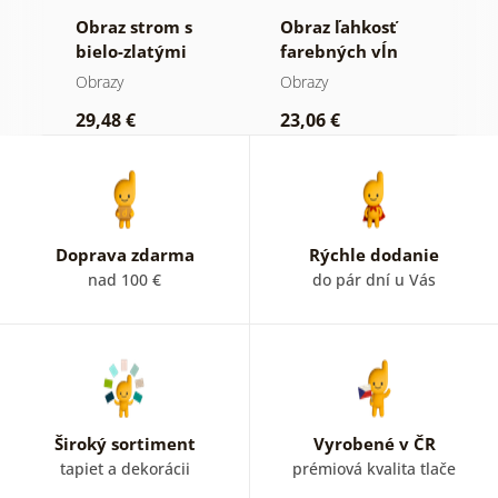
Obraz strom s
Obraz ľahkosť
O
bielo-zlatými
farebných vĺn
o
kvetmi
Obrazy
Obrazy
O
29,48 €
23,06 €
9
Doprava zdarma
Rýchle dodanie
nad 100 €
do pár dní u Vás
Široký sortiment
Vyrobené v ČR
tapiet a dekorácii
prémiová kvalita tlače