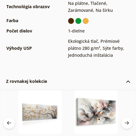
Na plátne
,
Tlačené
,
Technológia obrazov
Zarámované
,
Na šírku
Farba
Počet dielov
1-dielne
Ekologická tlač
,
Prémiové
Výhody USP
plátno 280 g/m²
,
Sýte farby
,
Jednoduchá inštalácia
Z rovnakej kolekcie