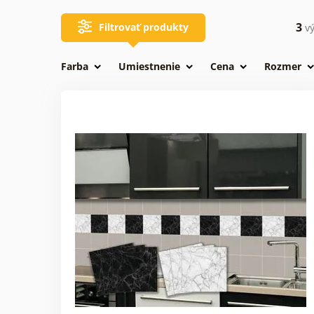
3
Filtrovať produkty
vý
Farba
Umiestnenie
Cena
Rozmer