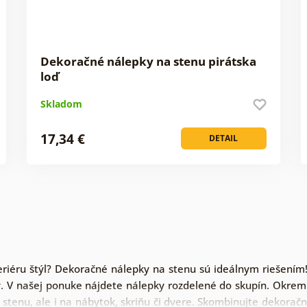
Dekoračné nálepky na stenu pirátska
loď
Skladom
17,34 €
DETAIL
nteriéru štýl? Dekoračné nálepky na stenu sú ideálnym riešení
eny. V našej ponuke nájdete nálepky rozdelené do skupín. Okr
 stenu, ale i na nábytok, skriňu či dvere. Skombinujte dekora