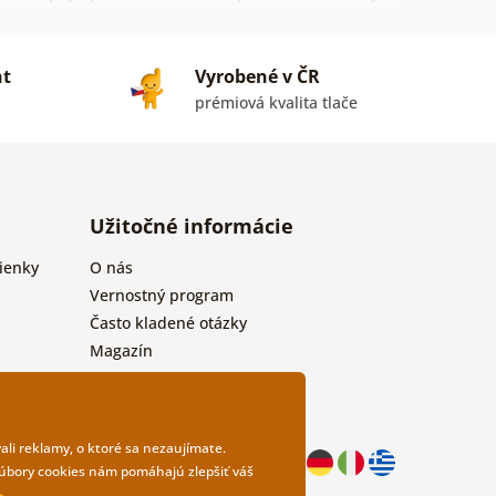
tenu rozdelili do kategórii:
pre ženy
,
pre mužov
,
nt
Vyrobené v ČR
prémiová kvalita tlače
Užitočné informácie
ienky
O nás
Vernostný program
Často kladené otázky
Magazín
Kontakty
Veľkoobchodná spolupráca
ali reklamy, o ktoré sa nezaujímate.
 Súbory cookies nám pomáhajú zlepšiť váš