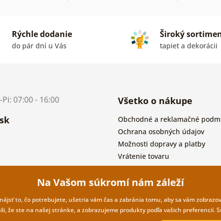
 domov podľa vašich predstáv. Pre prehľadnosť sme nálepky na s
tátov a nápisov
.
Rýchle dodanie
Široký sortime
do pár dní u Vás
tapiet a dekorácii
i: 07:00 - 16:00
Všetko o nákupe
sk
Obchodné a reklamačné podm
Ochrana osobných údajov
Možnosti dopravy a platby
Vrátenie tovaru
Na Vašom súkromí nám záleží
jsť to, čo potrebujete, ušetria vám čas a zabránia tomu, aby sa vám zobrazov
li, že ste na našej stránke, a zobrazujeme produkty podľa vašich preferencií.