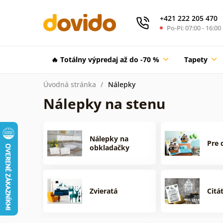
+421 222 205 470
Po-Pi: 07:00 - 16:00
🔥 Totálny výpredaj až do -70 %
Tapety
Úvodná stránka
Nálepky
Nálepky na stenu
Nálepky na
Pre 
obkladačky
Zvieratá
Citá