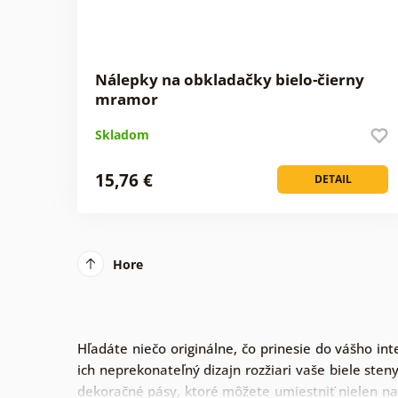
Nálepky na obkladačky bielo-čierny
mramor
Skladom
15,76 €
DETAIL
Hore
Hľadáte niečo originálne, čo prinesie do vášho i
ich neprekonateľný dizajn rozžiari vaše biele st
dekoračné pásy, ktoré môžete umiestniť nielen na