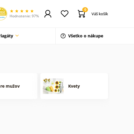
0
Váš košík
Hodnotenie: 97%
Plagáty
Všetko o nákupe
Pre mužov
Kvety