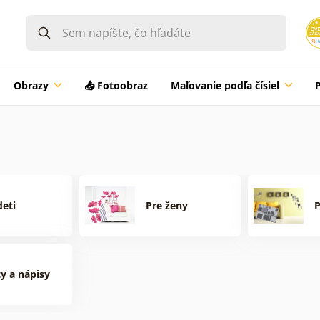
Obrazy
📤 Fotoobraz
Maľovanie podľa čísiel
deti
Pre ženy
ty a nápisy