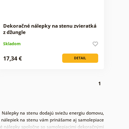
Dekoračné nálepky na stenu zvieratká
z džungle
Skladom
17,34 €
DETAIL
1
m! Nálepky na stenu dodajú sviežu energiu domovu,
em nálepiek na stenu vám prinášame aj samolepiace
čné nálepky spoločne so samolepiacimi dekoračnými