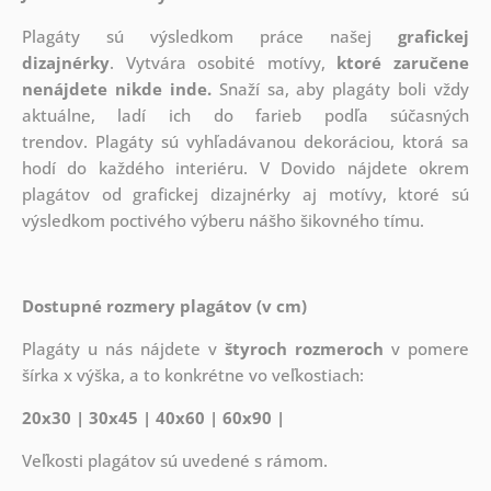
Plagáty sú výsledkom práce našej
grafickej
dizajnérky
. Vytvára osobité motívy,
ktoré zaručene
nenájdete nikde inde.
Snaží sa, aby plagáty boli vždy
aktuálne, ladí ich do farieb podľa súčasných
trendov. Plagáty sú vyhľadávanou dekoráciou, ktorá sa
hodí do každého interiéru. V Dovido nájdete okrem
plagátov od grafickej dizajnérky aj motívy, ktoré sú
výsledkom poctivého výberu nášho šikovného tímu.
Dostupné rozmery plagátov (v cm)
Plagáty u nás nájdete v
štyroch rozmeroch
v pomere
šírka x výška, a to konkrétne vo veľkostiach:
20x30 | 30x45 | 40x60 | 60x90 |
Veľkosti plagátov sú uvedené s rámom.