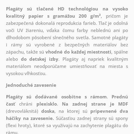
Plagáty sú tlačené HD technológiou na vysoko
kvalitný papier s gramážou 200 g/m²
, pričom je
zabezpečená dokonalá reprodukcia farieb. Tlač je odolná
voči UV žiareniu, vďaka čomu farby neblednú ani po
dlhodobom pôsobení slnečného svetla. Samotné plagáty
i rámy sú vyrobené z bezpečných materiálov bez
zápachu, takže sú
vhodné do každej miestnosti
, spálne
alebo
do detskej izby
. Plagáty aj napriek kvalitným
materiálom neodporúčame umiestňovať na miesta s
vysokou vlhkosťou.
Jednoduché zavesenie
Plagáty sú dodávané osobitne s rámom
.
Prednú
časť
chráni
plexisklo
.
Na zadnej strane je
MDF
(drevovláknitá)
doska
, na ktorej sú
pripevnené dva
háčiky na zavesenie.
Súčasťou zadnej strany sú spony
(flexi hroty), ktoré sa využívajú na zachytenie plagátu do
rámu.