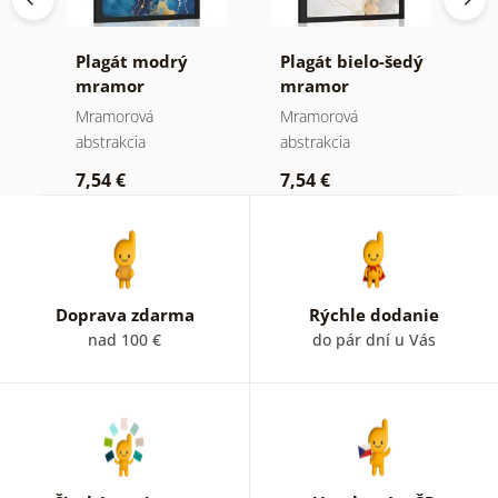
Plagát modrý
Plagát bielo-šedý
P
mramor
mramor
m
Mramorová
Mramorová
M
abstrakcia
abstrakcia
a
7,54 €
7,54 €
9
Doprava zdarma
Rýchle dodanie
nad 100 €
do pár dní u Vás