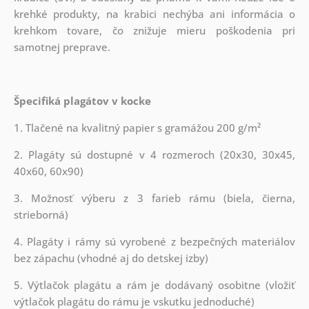
krehké produkty, na krabici nechýba ani informácia o
krehkom tovare, čo znižuje mieru poškodenia pri
samotnej preprave.
Špecifiká plagátov v kocke
1. Tlačené na kvalitný papier s gramážou 200 g/m²
2. Plagáty sú dostupné v 4 rozmeroch (20x30, 30x45,
40x60, 60x90)
3. Možnosť výberu z 3 farieb rámu (biela, čierna,
strieborná)
4. Plagáty i rámy sú vyrobené z bezpečných materiálov
bez zápachu (vhodné aj do detskej izby)
5. Výtlačok plagátu a rám je dodávaný osobitne (vložiť
výtlačok plagátu do rámu je vskutku jednoduché)