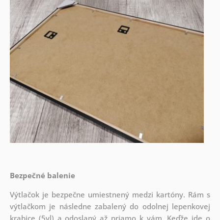
Bezpečné balenie
Výtlačok je bezpečne umiestnený medzi kartóny. Rám s
výtlačkom je následne zabalený do odolnej lepenkovej
krabice (5vl) a odoslaný až priamo k vám. Keďže ide o