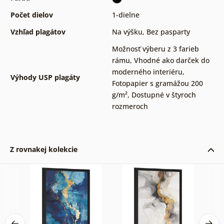
Počet dielov
1-dielne
Vzhľad plagátov
Na výšku
,
Bez pasparty
Možnosť výberu z 3 farieb
rámu
,
Vhodné ako darček do
moderného interiéru
,
Výhody USP plagáty
Fotopapier s gramážou 200
g/m²
,
Dostupné v štyroch
rozmeroch
Z rovnakej kolekcie