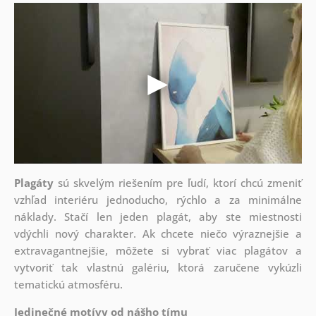
Plagáty
sú skvelým riešením pre ľudí, ktorí chcú zmeniť
vzhľad interiéru jednoducho, rýchlo a za minimálne
náklady. Stačí len jeden plagát, aby ste miestnosti
vdýchli nový charakter. Ak chcete niečo výraznejšie a
extravagantnejšie, môžete si vybrať viac plagátov a
vytvoriť tak vlastnú galériu, ktorá zaručene vykúzli
tematickú atmosféru.
Jedinečné motívy od nášho tímu