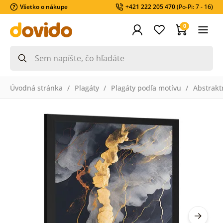
Všetko o nákupe
+421 222 205 470
(Po-Pi: 7 - 16)
0
Úvodná stránka
Plagáty
Plagáty podľa motívu
Abstrakt