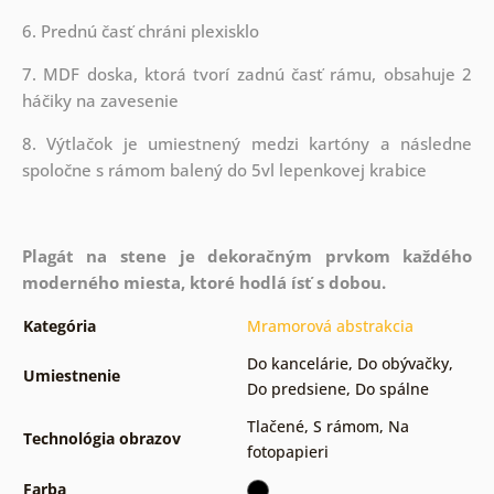
6. Prednú časť chráni plexisklo
7. MDF doska, ktorá tvorí zadnú časť rámu, obsahuje 2
háčiky na zavesenie
8. Výtlačok je umiestnený medzi kartóny a následne
spoločne s rámom balený do 5vl lepenkovej krabice
Plagát na stene je dekoračným prvkom každého
moderného miesta, ktoré hodlá ísť s dobou.
Kategória
Mramorová abstrakcia
Do kancelárie
,
Do obývačky
,
Umiestnenie
Do predsiene
,
Do spálne
Tlačené
,
S rámom
,
Na
Technológia obrazov
fotopapieri
Farba