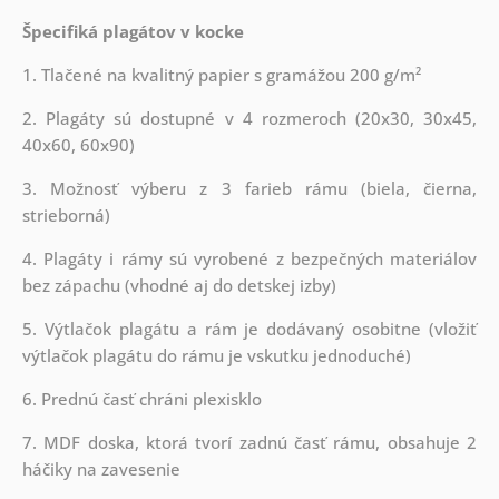
Špecifiká plagátov v kocke
1. Tlačené na kvalitný papier s gramážou 200 g/m²
2. Plagáty sú dostupné v 4 rozmeroch (20x30, 30x45,
40x60, 60x90)
3. Možnosť výberu z 3 farieb rámu (biela, čierna,
strieborná)
4. Plagáty i rámy sú vyrobené z bezpečných materiálov
bez zápachu (vhodné aj do detskej izby)
5. Výtlačok plagátu a rám je dodávaný osobitne (vložiť
výtlačok plagátu do rámu je vskutku jednoduché)
6. Prednú časť chráni plexisklo
7. MDF doska, ktorá tvorí zadnú časť rámu, obsahuje 2
háčiky na zavesenie