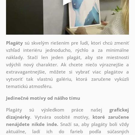
Plagáty
sú skvelým riešením pre ľudí, ktorí chcú zmeniť
vzhľad interiéru jednoducho, rýchlo a za minimálne
náklady. Stačí len jeden plagát, aby ste miestnosti
vdýchli nový charakter. Ak chcete niečo výraznejšie a
extravagantnejšie, môžete si vybrať viac plagátov a
vytvoriť tak vlastnú galériu, ktorá zaručene vykúzli
tematickú atmosféru.
Jedinečné motívy od nášho tímu
Plagáty sú výsledkom práce našej
grafickej
dizajnérky
. Vytvára osobité motívy,
ktoré zaručene
nenájdete nikde inde.
Snaží sa, aby plagáty boli vždy
aktuálne, ladí ich do farieb podľa súčasných