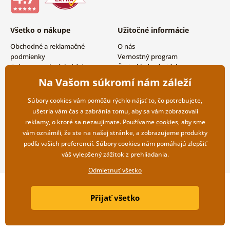
Všetko o nákupe
Užitočné informácie
Obchodné a reklamačné
O nás
podmienky
Vernostný program
Ochrana osobných údajov
Často kladené otázky
Možnosti dopravy a platby
Magazín
Na Vašom súkromí nám záleží
Vrátenie tovaru
Kontakty
Veľkoobchodná spolupráca
Súbory cookies vám pomôžu rýchlo nájsť to, čo potrebujete,
ušetria vám čas a zabránia tomu, aby sa vám zobrazovali
reklamy, o ktoré sa nezaujímate. Používame
cookies
, aby sme
vám oznámili, že ste na našej stránke, a zobrazujeme produkty
podľa vašich preferencií. Súbory cookies nám pomáhajú zlepšiť
váš vylepšený zážitok z prehliadania.
Odmietnuť všetko
Copyright ©2019 © Dovido.sk.
Přijať všetko
Webdesign
Litvanyi.sk
| E-shop vytvorila