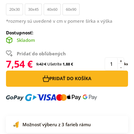
20x30
30x45
40x60
60x90
*rozmery sú uvedené v cm v pomere šírka x výška
Dostupnosť:
Skladom
Pridať do obľúbených
7,54 €
+
9,42 €
Ušetríte
1,88 €
ks
-
PRIDAŤ DO KOŠÍKA
Možnosť výberu z 3 farieb rámu