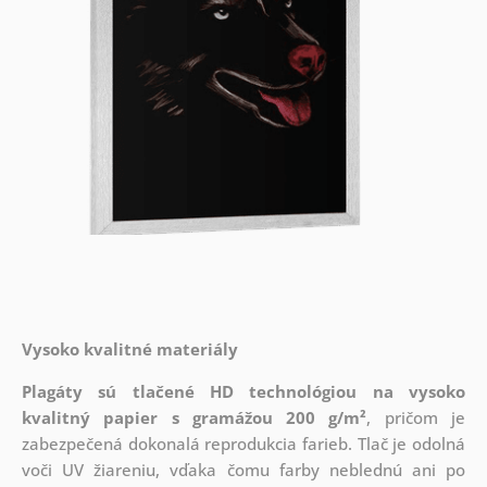
Vysoko kvalitné materiály
Plagáty sú tlačené HD technológiou na vysoko
kvalitný papier s gramážou 200 g/m²
, pričom je
zabezpečená dokonalá reprodukcia farieb. Tlač je odolná
voči UV žiareniu, vďaka čomu farby neblednú ani po