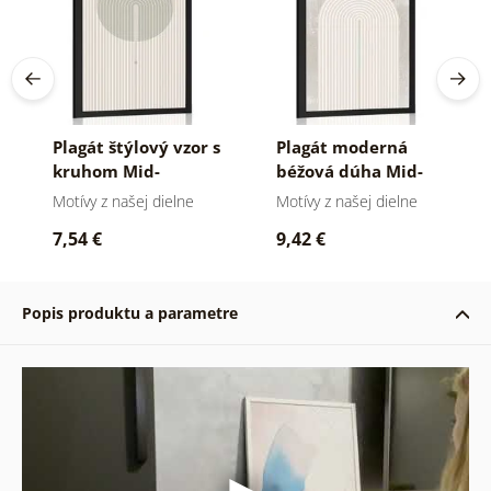
Plagát štýlový vzor s
Plagát moderná
kruhom Mid-
béžová dúha Mid-
Century
Century
Motívy z našej dielne
Motívy z našej dielne
7,54 €
9,42 €
Popis produktu a parametre