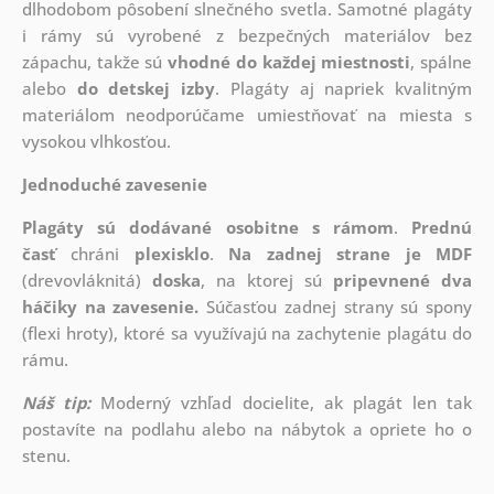
dlhodobom pôsobení slnečného svetla. Samotné plagáty
i rámy sú vyrobené z bezpečných materiálov bez
zápachu, takže sú
vhodné do každej miestnosti
, spálne
alebo
do detskej izby
. Plagáty aj napriek kvalitným
materiálom neodporúčame umiestňovať na miesta s
vysokou vlhkosťou.
Jednoduché zavesenie
Plagáty sú dodávané osobitne s rámom
.
Prednú
časť
chráni
plexisklo
.
Na zadnej strane je
MDF
(drevovláknitá)
doska
, na ktorej sú
pripevnené dva
háčiky na zavesenie.
Súčasťou zadnej strany sú spony
(flexi hroty), ktoré sa využívajú na zachytenie plagátu do
rámu.
Náš tip:
Moderný vzhľad docielite, ak plagát len tak
postavíte na podlahu alebo na nábytok a opriete ho o
stenu.