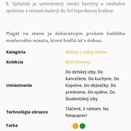
8. Výtlačok je umiestnený medzi kartóny a následne
spoločne s rámom balený do 5vl lepenkovej krabice
Plagát na stene je dekoračným prvkom každého
moderného miesta, ktoré hodlá ísť s dobou.
Kategória
Motívy z našej dielne
Kolekcia
Mid-Century
Do detskej izby
,
Do
kancelárie
,
Do kuchyne
,
Do
Umiestnenie
kúpelne
,
Do obývačky
,
Do
predsiene
,
Do spálne
,
Do
študentskej izby
Tlačené
,
S rámom
,
Na
Technológia obrazov
fotopapieri
Farba