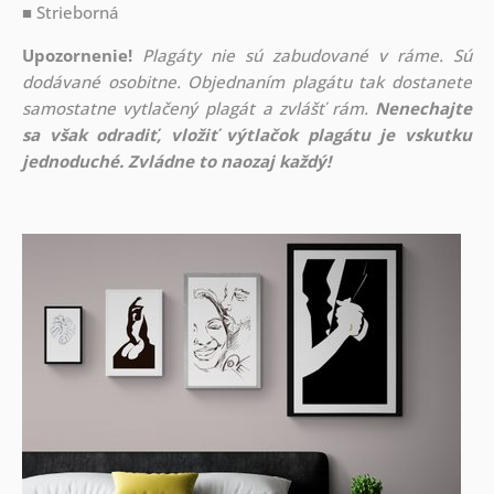
■ Strieborná
Upozornenie!
Plagáty nie sú zabudované v ráme. Sú
dodávané osobitne. Objednaním plagátu tak dostanete
samostatne vytlačený plagát a zvlášť rám.
Nenechajte
sa však odradiť, vložiť výtlačok plagátu je vskutku
jednoduché. Zvládne to naozaj každý!