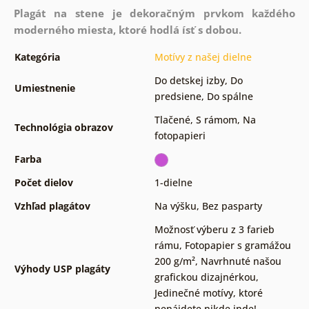
Plagát na stene je dekoračným prvkom každého
moderného miesta, ktoré hodlá ísť s dobou.
Kategória
Motívy z našej dielne
Do detskej izby
,
Do
Umiestnenie
predsiene
,
Do spálne
Tlačené
,
S rámom
,
Na
Technológia obrazov
fotopapieri
Farba
Počet dielov
1-dielne
Vzhľad plagátov
Na výšku
,
Bez pasparty
Možnosť výberu z 3 farieb
rámu
,
Fotopapier s gramážou
200 g/m²
,
Navrhnuté našou
Výhody USP plagáty
grafickou dizajnérkou
,
Jedinečné motívy, ktoré
nenájdete nikde inde!