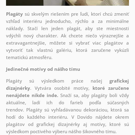
Plagáty
sú skvelým riešením pre ľudí, ktorí chcú zmeniť
vzhľad interiéru jednoducho, rýchlo a za minimálne
náklady. Stačí len jeden plagát, aby ste miestnosti
vdýchli nový charakter. Ak chcete niečo výraznejšie a
extravagantnejšie, môžete si vybrať viac plagátov a
vytvoriť tak vlastnú galériu, ktorá zaručene vykúzli
tematickú atmosféru.
Jedinečné motívy od nášho tímu
Plagáty sú výsledkom práce našej
grafickej
dizajnérky
. Vytvára osobité motívy,
ktoré zaručene
nenájdete nikde inde.
Snaží sa, aby plagáty boli vždy
aktuálne, ladí ich do farieb podľa súčasných
trendov. Plagáty sú vyhľadávanou dekoráciou, ktorá sa
hodí do každého interiéru. V Dovido nájdete okrem
plagátov od grafickej dizajnérky aj motívy, ktoré sú
výsledkom poctivého výberu nášho šikovného tímu.