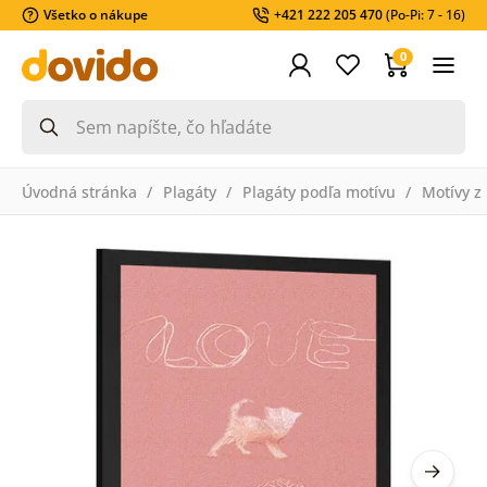
Všetko o nákupe
+421 222 205 470
(Po-Pi: 7 - 16)
0
Úvodná stránka
Plagáty
Plagáty podľa motívu
Motívy z