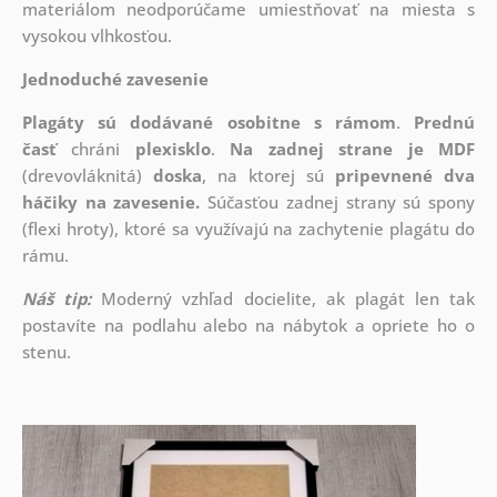
materiálom neodporúčame umiestňovať na miesta s
vysokou vlhkosťou.
Jednoduché zavesenie
Plagáty sú dodávané osobitne s rámom
.
Prednú
časť
chráni
plexisklo
.
Na zadnej strane je
MDF
(drevovláknitá)
doska
, na ktorej sú
pripevnené dva
háčiky na zavesenie.
Súčasťou zadnej strany sú spony
(flexi hroty), ktoré sa využívajú na zachytenie plagátu do
rámu.
Náš tip:
Moderný vzhľad docielite, ak plagát len tak
postavíte na podlahu alebo na nábytok a opriete ho o
stenu.