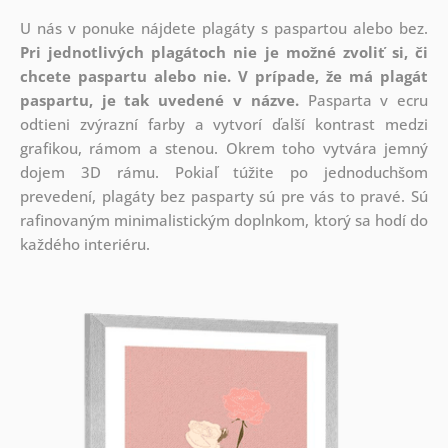
U nás v ponuke nájdete plagáty s paspartou alebo bez.
Pri jednotlivých plagátoch nie je možné zvoliť si, či
chcete paspartu alebo nie.
V prípade, že má plagát
paspartu, je tak uvedené v názve.
Pasparta v ecru
odtieni zvýrazní farby a vytvorí ďalší kontrast medzi
grafikou, rámom a stenou. Okrem toho vytvára jemný
dojem 3D rámu. Pokiaľ túžite po jednoduchšom
prevedení, plagáty bez pasparty sú pre vás to pravé. Sú
rafinovaným minimalistickým doplnkom, ktorý sa hodí do
každého interiéru.