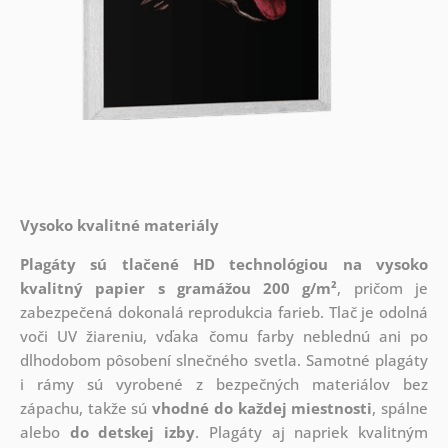
Vysoko kvalitné materiály
Plagáty sú tlačené HD technológiou na vysoko
kvalitný papier s gramážou 200 g/m²
, pričom je
zabezpečená dokonalá reprodukcia farieb. Tlač je odolná
voči UV žiareniu, vďaka čomu farby neblednú ani po
dlhodobom pôsobení slnečného svetla. Samotné plagáty
i rámy sú vyrobené z bezpečných materiálov bez
zápachu, takže sú
vhodné do každej miestnosti
, spálne
alebo
do detskej izby
. Plagáty aj napriek kvalitným