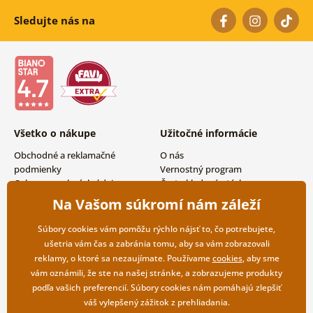
Sledujte nás na
Všetko o nákupe
Užitočné informácie
Obchodné a reklamačné
O nás
podmienky
Vernostný program
Ochrana osobných údajov
Často kladené otázky
Možnosti dopravy a platby
Magazín
Na Vašom súkromí nám záleží
Vrátenie tovaru
Kontakty
Veľkoobchodná spolupráca
Súbory cookies vám pomôžu rýchlo nájsť to, čo potrebujete,
ušetria vám čas a zabránia tomu, aby sa vám zobrazovali
reklamy, o ktoré sa nezaujímate. Používame
cookies
, aby sme
vám oznámili, že ste na našej stránke, a zobrazujeme produkty
podľa vašich preferencií. Súbory cookies nám pomáhajú zlepšiť
váš vylepšený zážitok z prehliadania.