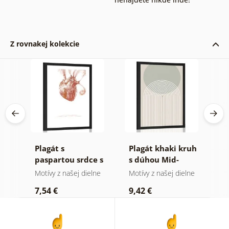
Z rovnakej kolekcie
Plagát s
Plagát khaki kruh
P
ky
paspartou srdce s
s dúhou Mid-
v
citátom
Century
M
Motívy z našej dielne
Motívy z našej dielne
M
7,54 €
9,42 €
7