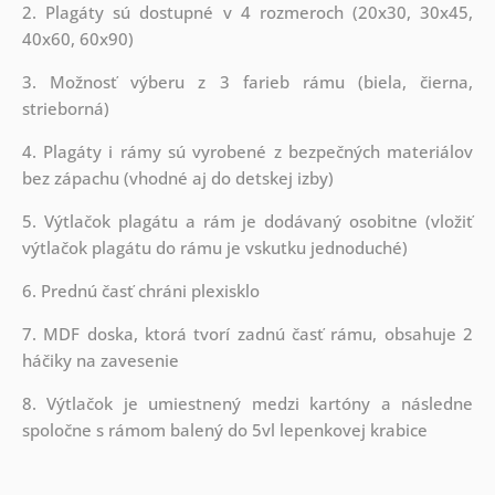
2. Plagáty sú dostupné v 4 rozmeroch (20x30, 30x45,
40x60, 60x90)
3. Možnosť výberu z 3 farieb rámu (biela, čierna,
strieborná)
4. Plagáty i rámy sú vyrobené z bezpečných materiálov
bez zápachu (vhodné aj do detskej izby)
5. Výtlačok plagátu a rám je dodávaný osobitne (vložiť
výtlačok plagátu do rámu je vskutku jednoduché)
6. Prednú časť chráni plexisklo
7. MDF doska, ktorá tvorí zadnú časť rámu, obsahuje 2
háčiky na zavesenie
8. Výtlačok je umiestnený medzi kartóny a následne
spoločne s rámom balený do 5vl lepenkovej krabice