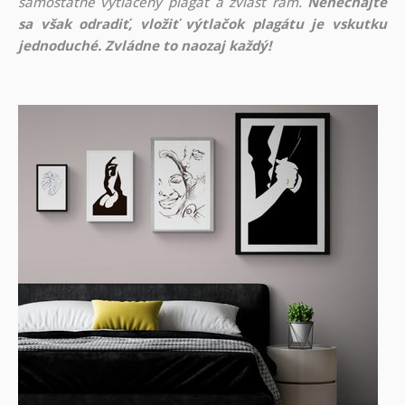
samostatne vytlačený plagát a zvlášť rám.
Nenechajte
sa však odradiť, vložiť výtlačok plagátu je vskutku
jednoduché. Zvládne to naozaj každý!