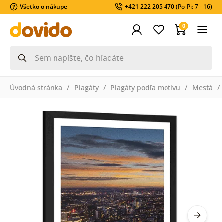
Všetko o nákupe
+421 222 205 470
(Po-Pi: 7 - 16)
0
Úvodná stránka
Plagáty
Plagáty podľa motívu
Mestá