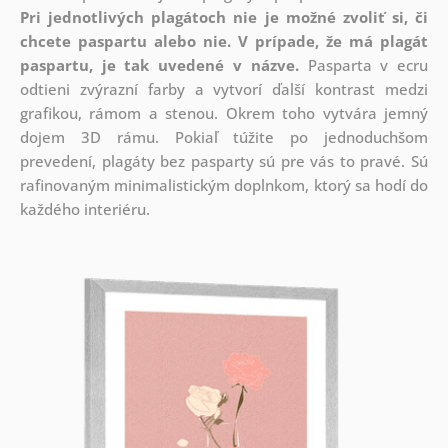
Pri jednotlivých plagátoch nie je možné zvoliť si, či
chcete paspartu alebo nie.
V prípade, že má plagát
paspartu, je tak uvedené v názve.
Pasparta v ecru
odtieni zvýrazní farby a vytvorí ďalší kontrast medzi
grafikou, rámom a stenou. Okrem toho vytvára jemný
dojem 3D rámu. Pokiaľ túžite po jednoduchšom
prevedení, plagáty bez pasparty sú pre vás to pravé. Sú
rafinovaným minimalistickým doplnkom, ktorý sa hodí do
každého interiéru.