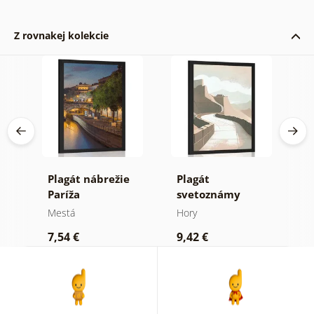
Z rovnakej kolekcie
ný
Plagát nábrežie
Plagát
P
Paríža
svetoznámy
p
Čínsky múr
f
Mestá
Hory
M
7,54 €
9,42 €
9