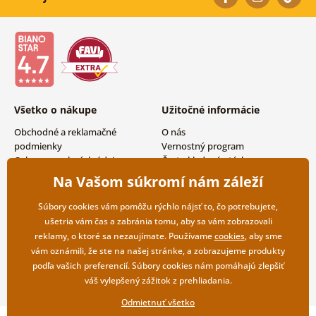
Všetko o nákupe
Užitočné informácie
Obchodné a reklamačné
O nás
podmienky
Vernostný program
Ochrana osobných údajov
Často kladené otázky
Možnosti dopravy a platby
Magazín
Na Vašom súkromí nám záleží
Vrátenie tovaru
Kontakty
Veľkoobchodná spolupráca
Súbory cookies vám pomôžu rýchlo nájsť to, čo potrebujete,
ušetria vám čas a zabránia tomu, aby sa vám zobrazovali
reklamy, o ktoré sa nezaujímate. Používame
cookies
, aby sme
vám oznámili, že ste na našej stránke, a zobrazujeme produkty
podľa vašich preferencií. Súbory cookies nám pomáhajú zlepšiť
váš vylepšený zážitok z prehliadania.
Odmietnuť všetko