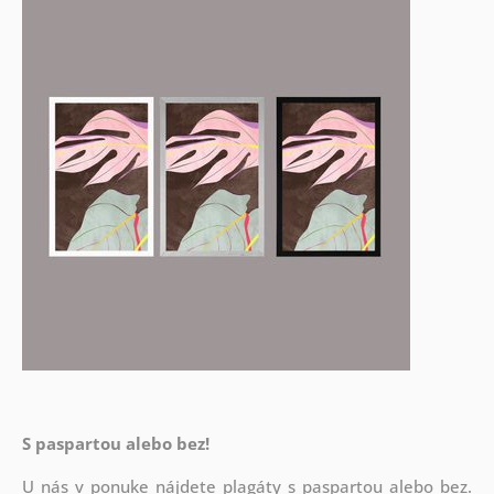
S paspartou alebo bez!
U nás v ponuke nájdete plagáty s paspartou alebo bez.