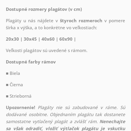
Dostupné rozmery plagátov (v cm)
Plagáty u nás nájdete v
štyroch rozmeroch
v pomere
šírka x výška, a to konkrétne vo veľkostiach:
20x30 | 30x45 | 40x60 | 60x90 |
Veľkosti plagátov sú uvedené s rámom.
Dostupné farby rámov
■ Biela
■ Čierna
■ Strieborná
Upozornenie!
Plagáty nie sú zabudované v ráme. Sú
dodávané osobitne. Objednaním plagátu tak dostanete
samostatne vytlačený plagát a zvlášť rám.
Nenechajte
sa však odradiť, vložiť výtlačok plagátu je vskutku