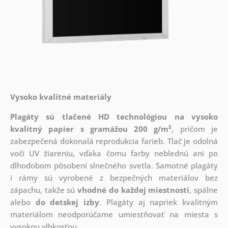
Vysoko kvalitné materiály
Plagáty sú tlačené HD technológiou na vysoko
kvalitný papier s gramážou 200 g/m²
, pričom je
zabezpečená dokonalá reprodukcia farieb. Tlač je odolná
voči UV žiareniu, vďaka čomu farby neblednú ani po
dlhodobom pôsobení slnečného svetla. Samotné plagáty
i rámy sú vyrobené z bezpečných materiálov bez
zápachu, takže sú
vhodné do každej miestnosti
, spálne
alebo
do detskej izby
. Plagáty aj napriek kvalitným
materiálom neodporúčame umiestňovať na miesta s
vysokou vlhkosťou.