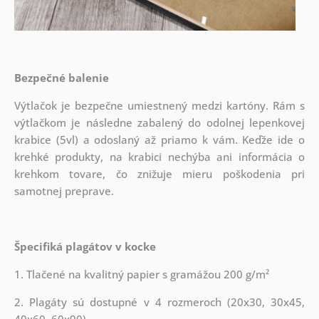
Bezpečné balenie
Výtlačok je bezpečne umiestnený medzi kartóny. Rám s
výtlačkom je následne zabalený do odolnej lepenkovej
krabice (5vl) a odoslaný až priamo k vám. Keďže ide o
krehké produkty, na krabici nechýba ani informácia o
krehkom tovare, čo znižuje mieru poškodenia pri
samotnej preprave.
Špecifiká plagátov v kocke
1. Tlačené na kvalitný papier s gramážou 200 g/m²
2. Plagáty sú dostupné v 4 rozmeroch (20x30, 30x45,
40x60, 60x90)