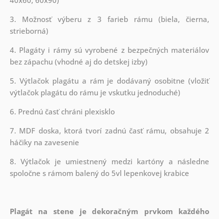
3. Možnosť výberu z 3 farieb rámu (biela, čierna,
strieborná)
4. Plagáty i rámy sú vyrobené z bezpečných materiálov
bez zápachu (vhodné aj do detskej izby)
5. Výtlačok plagátu a rám je dodávaný osobitne (vložiť
výtlačok plagátu do rámu je vskutku jednoduché)
6. Prednú časť chráni plexisklo
7. MDF doska, ktorá tvorí zadnú časť rámu, obsahuje 2
háčiky na zavesenie
8. Výtlačok je umiestnený medzi kartóny a následne
spoločne s rámom balený do 5vl lepenkovej krabice
Plagát na stene je dekoračným prvkom každého