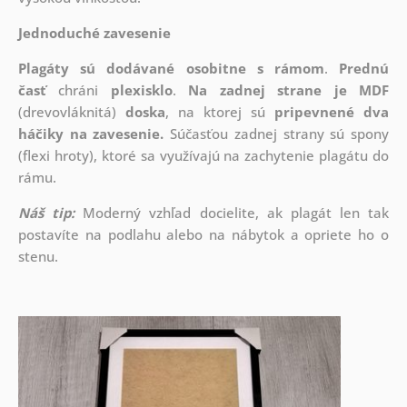
Jednoduché zavesenie
Plagáty sú dodávané osobitne s rámom
.
Prednú
časť
chráni
plexisklo
.
Na zadnej strane je
MDF
(drevovláknitá)
doska
, na ktorej sú
pripevnené dva
háčiky na zavesenie.
Súčasťou zadnej strany sú spony
(flexi hroty), ktoré sa využívajú na zachytenie plagátu do
rámu.
Náš tip:
Moderný vzhľad docielite, ak plagát len tak
postavíte na podlahu alebo na nábytok a opriete ho o
stenu.