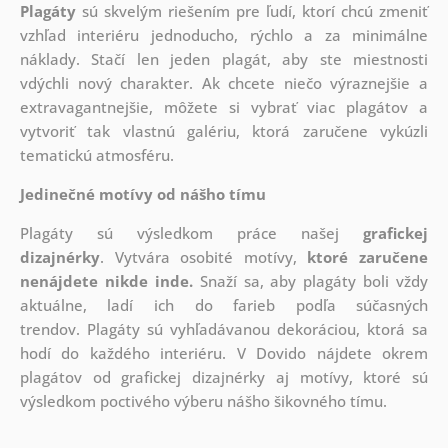
Plagáty
sú skvelým riešením pre ľudí, ktorí chcú zmeniť
vzhľad interiéru jednoducho, rýchlo a za minimálne
náklady. Stačí len jeden plagát, aby ste miestnosti
vdýchli nový charakter. Ak chcete niečo výraznejšie a
extravagantnejšie, môžete si vybrať viac plagátov a
vytvoriť tak vlastnú galériu, ktorá zaručene vykúzli
tematickú atmosféru.
Jedinečné motívy od nášho tímu
Plagáty sú výsledkom práce našej
grafickej
dizajnérky
. Vytvára osobité motívy,
ktoré zaručene
nenájdete nikde inde.
Snaží sa, aby plagáty boli vždy
aktuálne, ladí ich do farieb podľa súčasných
trendov. Plagáty sú vyhľadávanou dekoráciou, ktorá sa
hodí do každého interiéru. V Dovido nájdete okrem
plagátov od grafickej dizajnérky aj motívy, ktoré sú
výsledkom poctivého výberu nášho šikovného tímu.