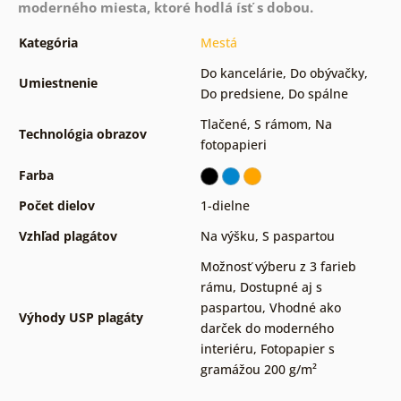
moderného miesta, ktoré hodlá ísť s dobou.
Kategória
Mestá
Do kancelárie
,
Do obývačky
,
Umiestnenie
Do predsiene
,
Do spálne
Tlačené
,
S rámom
,
Na
Technológia obrazov
fotopapieri
Farba
Počet dielov
1-dielne
Vzhľad plagátov
Na výšku
,
S paspartou
Možnosť výberu z 3 farieb
rámu
,
Dostupné aj s
paspartou
,
Vhodné ako
Výhody USP plagáty
darček do moderného
interiéru
,
Fotopapier s
gramážou 200 g/m²