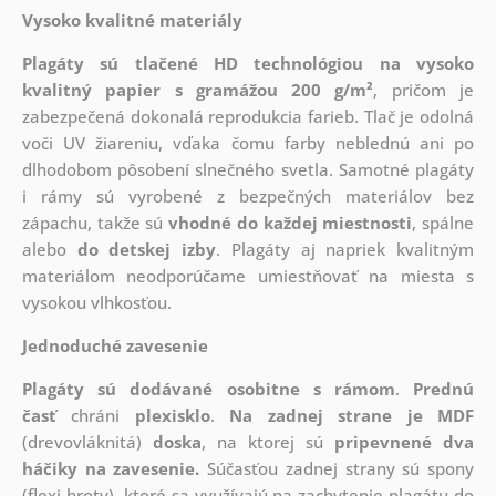
Vysoko kvalitné materiály
Plagáty sú tlačené HD technológiou na vysoko
kvalitný papier s gramážou 200 g/m²
, pričom je
zabezpečená dokonalá reprodukcia farieb. Tlač je odolná
voči UV žiareniu, vďaka čomu farby neblednú ani po
dlhodobom pôsobení slnečného svetla. Samotné plagáty
i rámy sú vyrobené z bezpečných materiálov bez
zápachu, takže sú
vhodné do každej miestnosti
, spálne
alebo
do detskej izby
. Plagáty aj napriek kvalitným
materiálom neodporúčame umiestňovať na miesta s
vysokou vlhkosťou.
Jednoduché zavesenie
Plagáty sú dodávané osobitne s rámom
.
Prednú
časť
chráni
plexisklo
.
Na zadnej strane je
MDF
(drevovláknitá)
doska
, na ktorej sú
pripevnené dva
háčiky na zavesenie.
Súčasťou zadnej strany sú spony
(flexi hroty), ktoré sa využívajú na zachytenie plagátu do