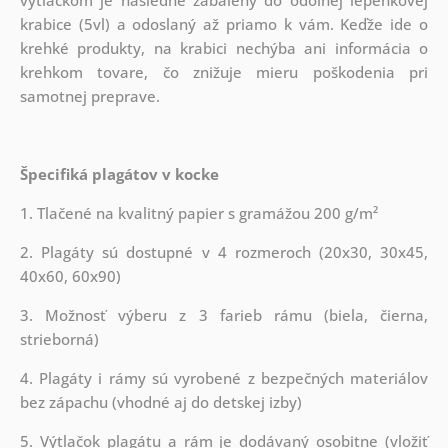
krabice (5vl) a odoslaný až priamo k vám. Keďže ide o
krehké produkty, na krabici nechýba ani informácia o
krehkom tovare, čo znižuje mieru poškodenia pri
samotnej preprave.
Špecifiká plagátov v kocke
1. Tlačené na kvalitný papier s gramážou 200 g/m²
2. Plagáty sú dostupné v 4 rozmeroch (20x30, 30x45,
40x60, 60x90)
3. Možnosť výberu z 3 farieb rámu (biela, čierna,
strieborná)
4. Plagáty i rámy sú vyrobené z bezpečných materiálov
bez zápachu (vhodné aj do detskej izby)
5. Výtlačok plagátu a rám je dodávaný osobitne (vložiť