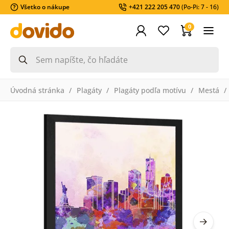
Všetko o nákupe
+421 222 205 470
(Po-Pi: 7 - 16)
0
Úvodná stránka
Plagáty
Plagáty podľa motívu
Mestá