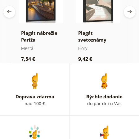
ný
Plagát nábrežie
Plagát
P
Paríža
svetoznámy
p
Čínsky múr
f
Mestá
Hory
M
7,54 €
9,42 €
9
Doprava zdarma
Rýchle dodanie
nad 100 €
do pár dní u Vás