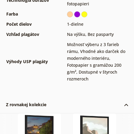
Technológia obrazov
fotopapieri
Farba
Počet dielov
1-dielne
Vzhľad plagátov
Na výšku
,
Bez pasparty
Možnosť výberu z 3 farieb
rámu
,
Vhodné ako darček do
moderného interiéru
,
Výhody USP plagáty
Fotopapier s gramážou 200
g/m²
,
Dostupné v štyroch
rozmeroch
Z rovnakej kolekcie