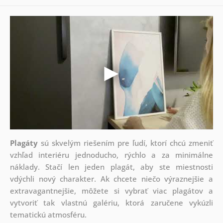
Plagáty
sú skvelým riešením pre ľudí, ktorí chcú zmeniť
vzhľad interiéru jednoducho, rýchlo a za minimálne
náklady. Stačí len jeden plagát, aby ste miestnosti
vdýchli nový charakter. Ak chcete niečo výraznejšie a
extravagantnejšie, môžete si vybrať viac plagátov a
vytvoriť tak vlastnú galériu, ktorá zaručene vykúzli
tematickú atmosféru.