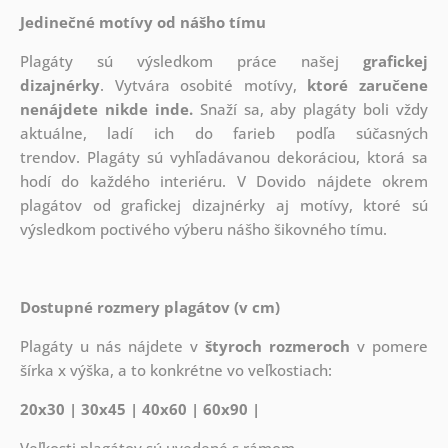
Jedinečné motívy od nášho tímu
Plagáty sú výsledkom práce našej
grafickej
dizajnérky
. Vytvára osobité motívy,
ktoré zaručene
nenájdete nikde inde.
Snaží sa, aby plagáty boli vždy
aktuálne, ladí ich do farieb podľa súčasných
trendov. Plagáty sú vyhľadávanou dekoráciou, ktorá sa
hodí do každého interiéru. V Dovido nájdete okrem
plagátov od grafickej dizajnérky aj motívy, ktoré sú
výsledkom poctivého výberu nášho šikovného tímu.
Dostupné rozmery plagátov (v cm)
Plagáty u nás nájdete v
štyroch rozmeroch
v pomere
šírka x výška, a to konkrétne vo veľkostiach:
20x30 | 30x45 | 40x60 | 60x90 |