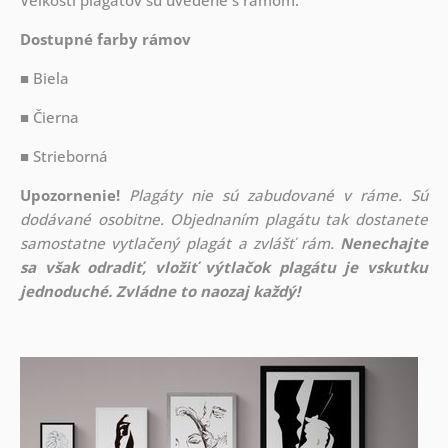
Veľkosti plagátov sú uvedené s rámom.
Dostupné farby rámov
■ Biela
■ Čierna
■ Strieborná
Upozornenie!
Plagáty nie sú zabudované v ráme. Sú
dodávané osobitne. Objednaním plagátu tak dostanete
samostatne vytlačený plagát a zvlášť rám.
Nenechajte
sa však odradiť, vložiť výtlačok plagátu je vskutku
jednoduché. Zvládne to naozaj každý!