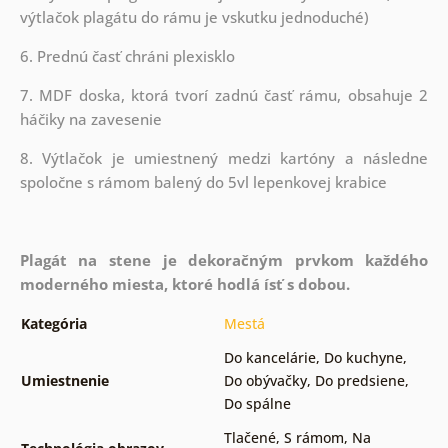
výtlačok plagátu do rámu je vskutku jednoduché)
6. Prednú časť chráni plexisklo
7. MDF doska, ktorá tvorí zadnú časť rámu, obsahuje 2
háčiky na zavesenie
8. Výtlačok je umiestnený medzi kartóny a následne
spoločne s rámom balený do 5vl lepenkovej krabice
Plagát na stene je dekoračným prvkom každého
moderného miesta, ktoré hodlá ísť s dobou.
Kategória
Mestá
Do kancelárie
,
Do kuchyne
,
Umiestnenie
Do obývačky
,
Do predsiene
,
Do spálne
Tlačené
,
S rámom
,
Na