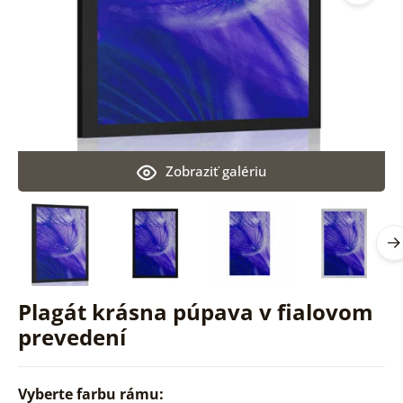
Zobraziť galériu
Plagát krásna púpava v fialovom
prevedení
Vyberte farbu rámu: