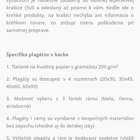
krabice (5vl) a odoslaný až priamo k vám. Keďže ide o
krehké produkty, na krabici nechýba ani informácia o
krehkom tovare, čo znižuje mieru poškodenia pri
samotnej preprave.
Špecifiká plagátov v kocke
1. Tlačené na kvalitný papier s gramážou 200 g/m²
2. Plagáty sú dostupné v 4 rozmeroch (20x30, 30x45,
40x60, 60x90)
3. Možnosť výberu z 3 farieb rámu (biela, čierna,
strieborná)
4. Plagáty i rámy sú vyrobené z bezpečných materiálov
bez zápachu (vhodné aj do detskej izby)
5. Výtlačok plagátu a rám je dodávaný osobitne (vložiť