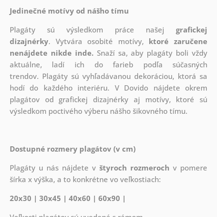
Jedinečné motívy od nášho tímu
Plagáty sú výsledkom práce našej
grafickej
dizajnérky
. Vytvára osobité motívy,
ktoré zaručene
nenájdete nikde inde.
Snaží sa, aby plagáty boli vždy
aktuálne, ladí ich do farieb podľa súčasných
trendov. Plagáty sú vyhľadávanou dekoráciou, ktorá sa
hodí do každého interiéru. V Dovido nájdete okrem
plagátov od grafickej dizajnérky aj motívy, ktoré sú
výsledkom poctivého výberu nášho šikovného tímu.
Dostupné rozmery plagátov (v cm)
Plagáty u nás nájdete v
štyroch rozmeroch
v pomere
šírka x výška, a to konkrétne vo veľkostiach:
20x30 | 30x45 | 40x60 | 60x90 |