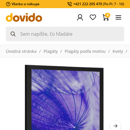
Všetko o nákupe
+421 222 205 470
(Po-Pi: 7 - 16)
0
Úvodná stránka
Plagáty
Plagáty podľa motívu
Kvety