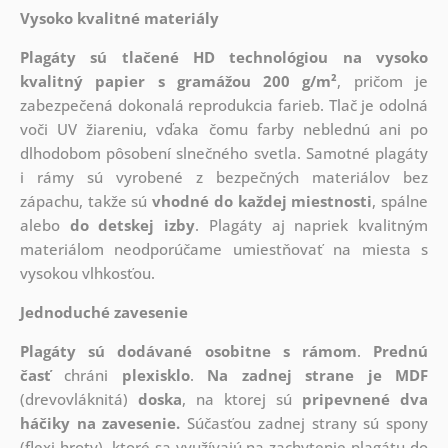
Vysoko kvalitné materiály
Plagáty sú tlačené HD technológiou na vysoko
kvalitný papier s gramážou 200 g/m²
, pričom je
zabezpečená dokonalá reprodukcia farieb. Tlač je odolná
voči UV žiareniu, vďaka čomu farby neblednú ani po
dlhodobom pôsobení slnečného svetla. Samotné plagáty
i rámy sú vyrobené z bezpečných materiálov bez
zápachu, takže sú
vhodné do každej miestnosti
, spálne
alebo
do detskej izby
. Plagáty aj napriek kvalitným
materiálom neodporúčame umiestňovať na miesta s
vysokou vlhkosťou.
Jednoduché zavesenie
Plagáty sú dodávané osobitne s rámom
.
Prednú
časť
chráni
plexisklo
.
Na zadnej strane je
MDF
(drevovláknitá)
doska
, na ktorej sú
pripevnené dva
háčiky na zavesenie.
Súčasťou zadnej strany sú spony
(flexi hroty), ktoré sa využívajú na zachytenie plagátu do