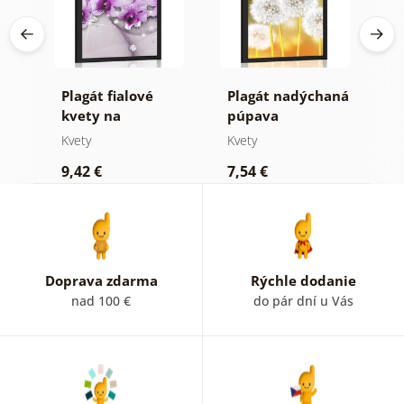
Plagát fialové
Plagát nadýchaná
P
kvety na
púpava
m
m
abstraktnom
Kvety
Kvety
K
pozadí
9,42 €
7,54 €
9
Doprava zdarma
Rýchle dodanie
nad 100 €
do pár dní u Vás