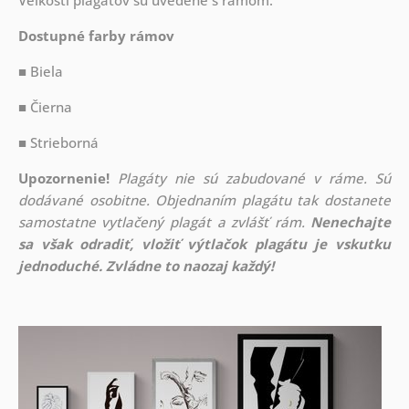
Veľkosti plagátov sú uvedené s rámom.
Dostupné farby rámov
■ Biela
■ Čierna
■ Strieborná
Upozornenie!
Plagáty nie sú zabudované v ráme. Sú
dodávané osobitne. Objednaním plagátu tak dostanete
samostatne vytlačený plagát a zvlášť rám.
Nenechajte
sa však odradiť, vložiť výtlačok plagátu je vskutku
jednoduché. Zvládne to naozaj každý!