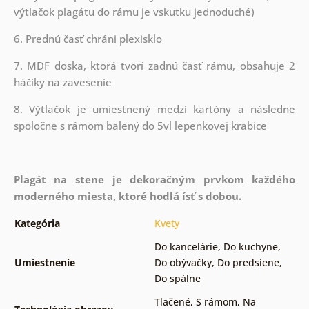
výtlačok plagátu do rámu je vskutku jednoduché)
6. Prednú časť chráni plexisklo
7. MDF doska, ktorá tvorí zadnú časť rámu, obsahuje 2
háčiky na zavesenie
8. Výtlačok je umiestnený medzi kartóny a následne
spoločne s rámom balený do 5vl lepenkovej krabice
Plagát na stene je dekoračným prvkom každého
moderného miesta, ktoré hodlá ísť s dobou.
Kategória
Kvety
Do kancelárie
,
Do kuchyne
,
Umiestnenie
Do obývačky
,
Do predsiene
,
Do spálne
Tlačené
,
S rámom
,
Na