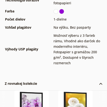
Technológia obrazov
fotopapieri
Farba
Počet dielov
1-dielne
Vzhľad plagátov
Na výšku
,
Bez pasparty
Možnosť výberu z 3 farieb
rámu
,
Vhodné ako darček do
moderného interiéru
,
Výhody USP plagáty
Fotopapier s gramážou 200
g/m²
,
Dostupné v štyroch
rozmeroch
Z rovnakej kolekcie