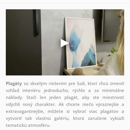
Plagáty
sú skvelým riešením pre ľudí, ktorí chcú zmeniť
vzhľad interiéru jednoducho, rýchlo a za minimálne
náklady. Stačí len jeden plagát, aby ste miestnosti
vdýchli nový charakter. Ak chcete niečo výraznejšie a
extravagantnejšie, môžete si vybrať viac plagátov a
vytvoriť tak vlastnú galériu, ktorá zaručene vykúzli
tematickú atmosféru.