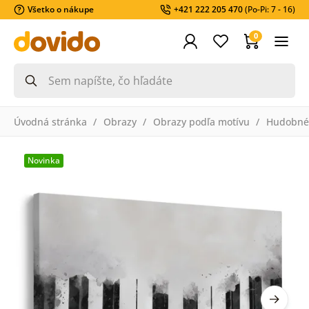
Všetko o nákupe
+421 222 205 470
(Po-Pi: 7 - 16)
0
Úvodná stránka
Obrazy
Obrazy podľa motívu
Hudobné
Novinka