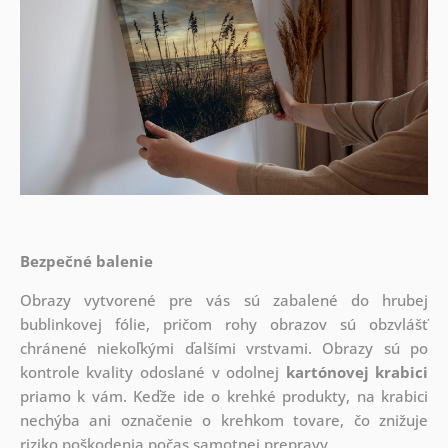
Bezpečné balenie
Obrazy vytvorené pre vás sú zabalené do hrubej
bublinkovej fólie, pričom rohy obrazov sú obzvlášť
chránené niekoľkými ďalšími vrstvami.
Obrazy sú po
kontrole kvality odoslané v odolnej
kartónovej krabici
priamo k vám. Keďže ide o krehké produkty, na krabici
nechýba ani označenie o krehkom tovare, čo znižuje
riziko poškodenia počas samotnej prepravy.