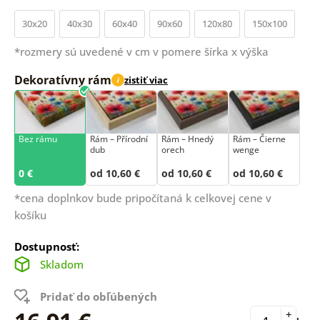
30x20
40x30
60x40
90x60
120x80
150x100
*rozmery sú uvedené v cm v pomere šírka x výška
Dekoratívny rám
zistiť viac
i
Bez rámu
Rám –⁠⁠⁠⁠⁠⁠ Přírodní
Rám – Hnedý
Rám – Čierne
dub
orech
wenge
0 €
od 10,60 €
od 10,60 €
od 10,60 €
*cena doplnkov bude pripočítaná k celkovej cene v
košíku
Dostupnosť:
Skladom
Pridať do obľúbených
+