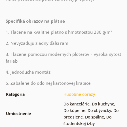
Špecifiká obrazov na plátne
2
1. Tlačené na kvalitné plátno s hmotnosťou 280 g/m
2. Nevyžadujú žiadny ďalší rám
3. Tlačené pomocou moderných ploterov - vysoká sýtosť
farieb
4. Jednoduchá montáž
5. Zabalené do odolnej kartónovej krabice
Kategória
Hudobné obrazy
Do kancelárie
,
Do kuchyne
,
Do kúpelne
,
Do obývačky
,
Do
Umiestnenie
predsiene
,
Do spálne
,
Do
študentskej izby