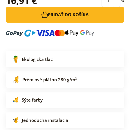
16,91 €
ks
-
PRIDAŤ DO KOŠÍKA
Ekologická tlač
Prémiové plátno 280 g/m²
Sýte farby
Jednoduchá inštalácia