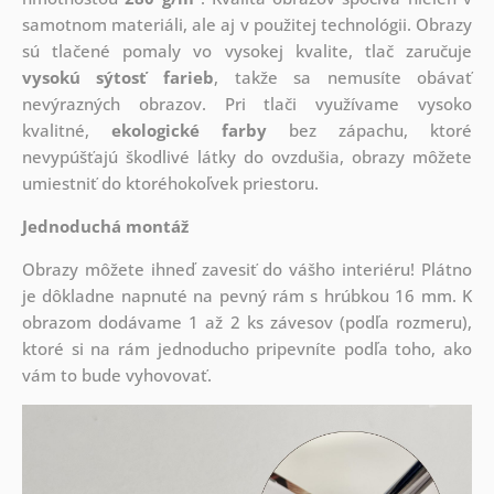
samotnom materiáli, ale aj v použitej technológii. Obrazy
sú tlačené pomaly vo vysokej kvalite, tlač zaručuje
vysokú sýtosť farieb
, takže sa nemusíte obávať
nevýrazných obrazov. Pri tlači využívame vysoko
kvalitné,
ekologické farby
bez zápachu, ktoré
nevypúšťajú škodlivé látky do ovzdušia, obrazy môžete
umiestniť do ktoréhokoľvek priestoru.
Jednoduchá montáž
Obrazy môžete ihneď zavesiť do vášho interiéru! Plátno
je dôkladne napnuté na pevný rám s hrúbkou 16 mm. K
obrazom dodávame 1 až 2 ks závesov (podľa rozmeru),
ktoré si na rám jednoducho pripevníte podľa toho, ako
vám to bude vyhovovať.