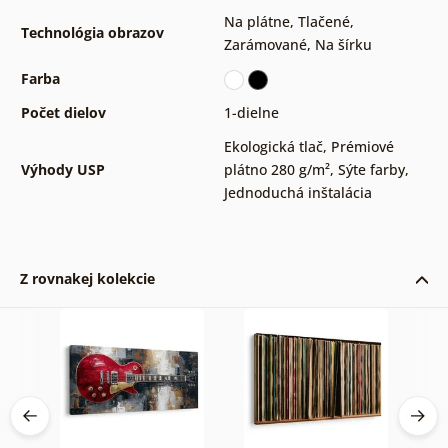
Na plátne
,
Tlačené
,
Technológia obrazov
Zarámované
,
Na šírku
Farba
Počet dielov
1-dielne
Ekologická tlač
,
Prémiové
Výhody USP
plátno 280 g/m²
,
Sýte farby
,
Jednoduchá inštalácia
Z rovnakej kolekcie