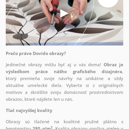
Prečo práve Dovido obrazy?
Jedinečné obrazy môžu byť aj u vás doma!
Obraz je
výsledkom práce nášho grafického dizajnéra
,
ktorý
premieňa svoje návrhy na unikátne a vždy
aktuálne umelecké diela. Vyberte si z originálnych
motívov a skrášlite svoju domácnosť prostredníctvom
obrazov, ktoré nájdete len u nás.
Tlač najvyššej kvality
Obrazy sú tlačené na kvalitné pružné plátno s
2
hmotnosťou
280 g/m
. Kvalita obrazov spočíva nielen v