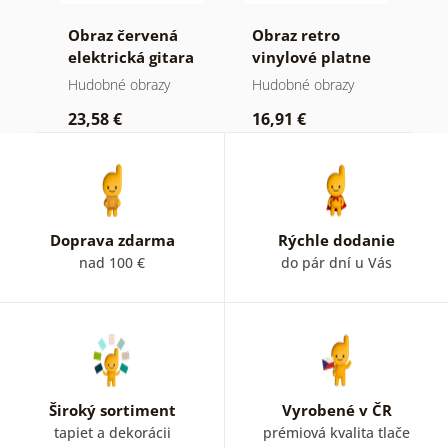
Obraz červená
Obraz retro
O
nom
elektrická gitara
vinylové platne
e
Hudobné obrazy
Hudobné obrazy
H
23,58 €
16,91 €
2
Doprava zdarma
Rýchle dodanie
nad 100 €
do pár dní u Vás
Široký sortiment
Vyrobené v ČR
tapiet a dekorácii
prémiová kvalita tlače