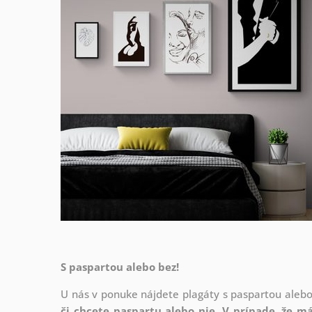
S paspartou alebo bez!
U nás v ponuke nájdete plagáty s paspartou aleb
či chcete paspartu alebo nie.
V prípade, že má