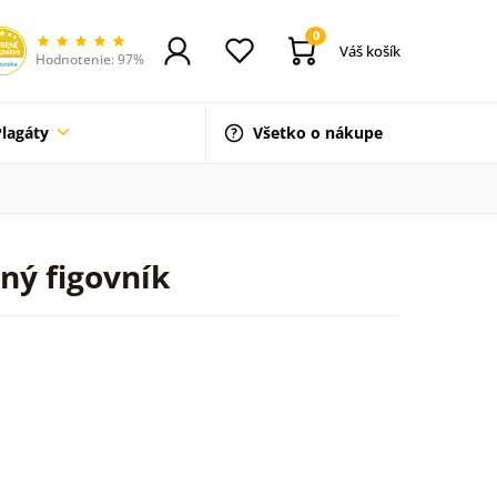
0
Váš košík
Hodnotenie: 97%
Plagáty
Všetko o nákupe
ný figovník