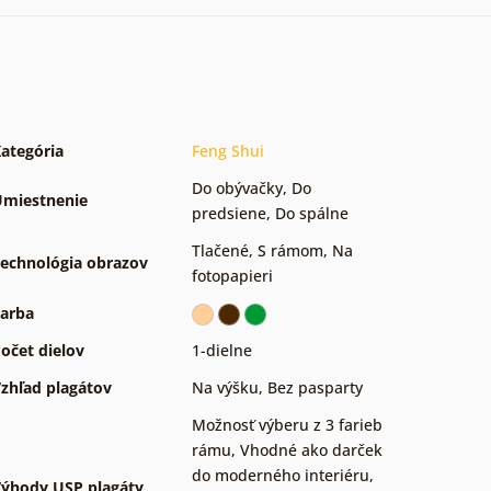
ategória
Feng Shui
Do obývačky
,
Do
miestnenie
predsiene
,
Do spálne
Tlačené
,
S rámom
,
Na
echnológia obrazov
fotopapieri
arba
očet dielov
1-dielne
zhľad plagátov
Na výšku
,
Bez pasparty
Možnosť výberu z 3 farieb
rámu
,
Vhodné ako darček
do moderného interiéru
,
ýhody USP plagáty