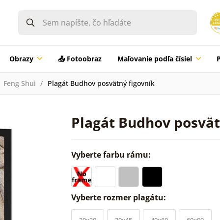
Obrazy
📤 Fotoobraz
Maľovanie podľa čísiel
Feng Shui
Plagát Budhov posvätný figovník
Plagát Budhov posvät
Vyberte farbu rámu:
Vyberte rozmer plagátu:
20x30
30x45
40x60
60x90