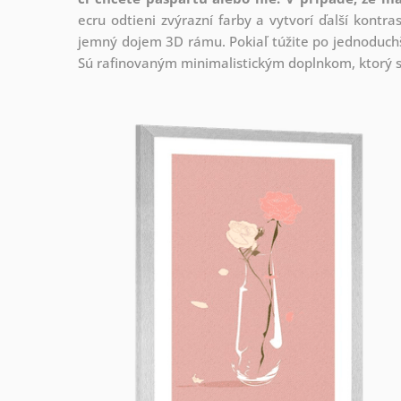
ecru odtieni zvýrazní farby a vytvorí ďalší kont
jemný dojem 3D rámu. Pokiaľ túžite po jednoduchš
Sú rafinovaným minimalistickým doplnkom, ktorý s