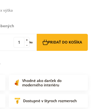
x výška
ľúbených
+
PRIDAŤ DO KOŠÍKA
ks
-
Vhodné ako darček do
moderného interiéru
Dostupné v štyroch rozmeroch