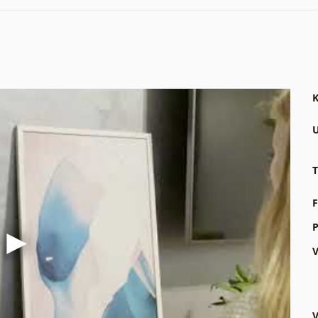
K
U
T
F
P
V
V