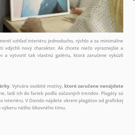
zmeniť vzhľad interiéru jednoducho, rýchlo a za minimálne
ti vdýchli nový charakter. Ak chcete niečo výraznejšie a
v a vytvoriť tak vlastnú galériu, ktorá zaručene vykúzli
nérky
. Vytvára osobité motívy,
ktoré zaručene nenájdete
ne, ladí ich do farieb podľa súčasných trendov. Plagáty sú
 interiéru. V Dovido nájdete okrem plagátov od grafickej
ho výberu nášho šikovného tímu.