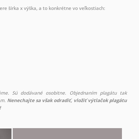
re šírka x výška, a to konkrétne vo veľkostiach:
áme. Sú dodávané osobitne. Objednaním plagátu tak
rám.
Nenechajte sa však odradiť, vložiť výtlačok plagátu
!