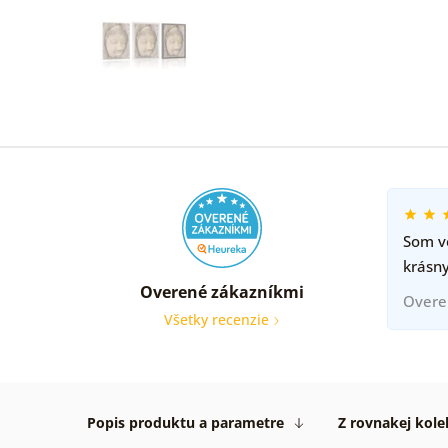
Som ve
krásny
Overené zákazníkmi
Overe
Všetky recenzie
Popis produktu a parametre
Z rovnakej kole