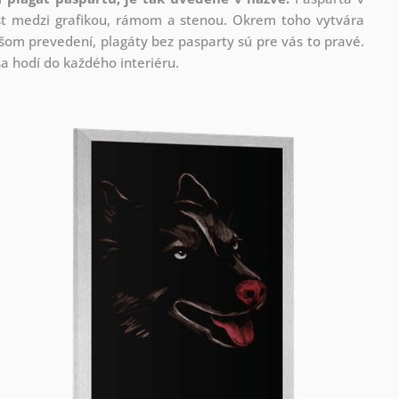
rast medzi grafikou, rámom a stenou. Okrem toho vytvára
om prevedení, plagáty bez pasparty sú pre vás to pravé.
a hodí do každého interiéru.