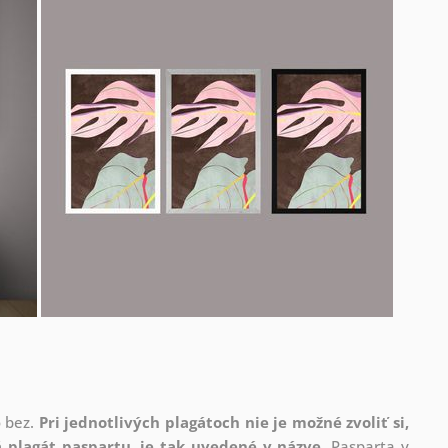
o bez.
Pri jednotlivých plagátoch nie je možné zvoliť si,
 plagát paspartu, je tak uvedené v názve.
Pasparta v