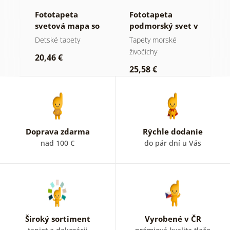
Fototapeta
Fototapeta
T
svetová mapa so
podmorský svet v
z
zvieratami
pastelových
p
Detské tapety
Tapety morské
V
farbách
živočíchy
20,46 €
2
25,58 €
Doprava zdarma
Rýchle dodanie
nad 100 €
do pár dní u Vás
Široký sortiment
Vyrobené v ČR