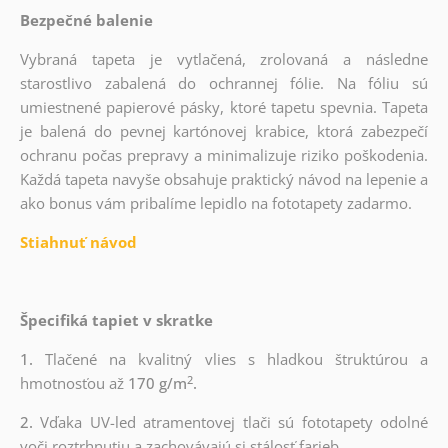
Bezpečné balenie
Vybraná tapeta je vytlačená, zrolovaná a následne
starostlivo zabalená do ochrannej fólie. Na fóliu sú
umiestnené papierové pásky, ktoré tapetu spevnia. Tapeta
je balená do pevnej kartónovej krabice, ktorá zabezpečí
ochranu počas prepravy a minimalizuje riziko poškodenia.
Každá tapeta navyše obsahuje praktický návod na lepenie a
ako bonus vám pribalíme lepidlo na fototapety zadarmo.
Stiahnuť návod
Špecifiká tapiet v skratke
1.
Tlačené na kvalitný vlies s hladkou štruktúrou a
2
hmotnosťou až
170 g/m
.
2.
Vďaka UV-led atramentovej tlači sú fototapety odolné
voči roztrhnutiu a zachovávajú si stálosť farieb.