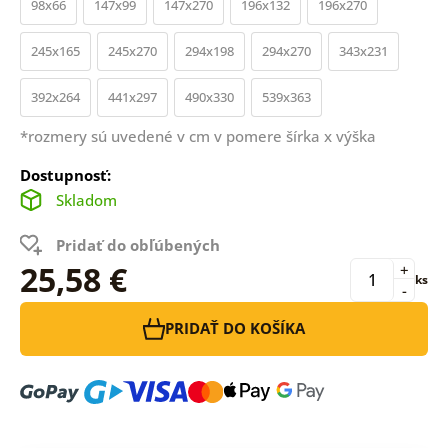
98x66
147x99
147x270
196x132
196x270
245x165
245x270
294x198
294x270
343x231
392x264
441x297
490x330
539x363
*rozmery sú uvedené v cm v pomere šírka x výška
Dostupnosť:
Skladom
Pridať do obľúbených
25,58 €
+
ks
-
PRIDAŤ DO KOŠÍKA