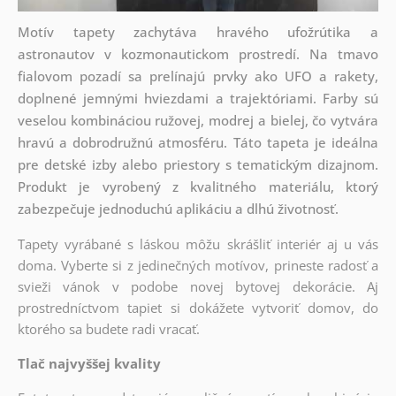
Motív tapety zachytáva hravého ufožrútika a
astronautov v kozmonautickom prostredí. Na tmavo
fialovom pozadí sa prelínajú prvky ako UFO a rakety,
doplnené jemnými hviezdami a trajektóriami. Farby sú
veselou kombináciou ružovej, modrej a bielej, čo vytvára
hravú a dobrodružnú atmosféru. Táto tapeta je ideálna
pre detské izby alebo priestory s tematickým dizajnom.
Produkt je vyrobený z kvalitného materiálu, ktorý
zabezpečuje jednoduchú aplikáciu a dlhú životnosť.
Tapety vyrábané s láskou môžu skrášliť interiér aj u vás
doma. Vyberte si z jedinečných motívov, prineste radosť a
svieži vánok v podobe novej bytovej dekorácie. Aj
prostredníctvom tapiet si dokážete vytvoriť domov, do
ktorého sa budete radi vracať.
Tlač najvyššej kvality