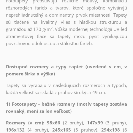
Fototapety predstavujú rozličné motívy, kombináciu
rôznorodých farieb a tvarov, ktoré spoločne vytvárajú
neprehliadnuteľný a dominantný prvok miestnosti. Tapety
sú tlačené na kvalitný vlies s hladkou štruktúrou a
2
gramážou až 170 g/m
. Vďaka modernej technológii UV-led
atramentovej tlače sa tapety môžu pýšiť vynikajúcou
povrchovou odolnosťou a stálosťou farieb.
Dostupné rozmery a typy tapiet (uvedené v cm, v
pomere šírka x výška)
Tapety sa vyrábajú v nasledujúcich rozmeroch a typoch,
každá veľkosť sa skladá z pruhov širokých 49 cm.
1) Fototapety - bežné rozmery (motív tapety zostáva
rovnaký, mení sa len veľkosť)
Rozmery (v cm): 98x66
(2 pruhy),
147x99
(3 pruhy),
196x132
(4 pruhy),
245x165
(5 pruhov),
294x198
(6