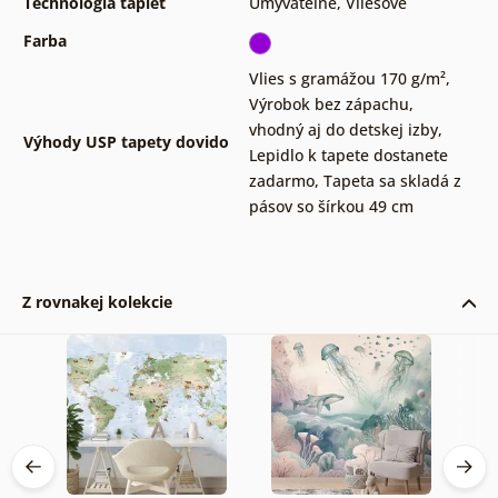
Technológia tapiet
Umývateľné
,
Vliesové
Farba
Vlies s gramážou 170 g/m²
,
Výrobok bez zápachu,
vhodný aj do detskej izby
,
Výhody USP tapety dovido
Lepidlo k tapete dostanete
zadarmo
,
Tapeta sa skladá z
pásov so šírkou 49 cm
Z rovnakej kolekcie