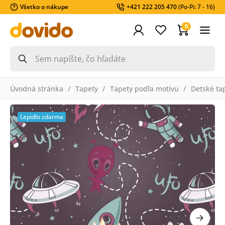
Všetko o nákupe
+421 222 205 470
(Po-Pi: 7 - 16)
0
Úvodná stránka
Tapety
Tapety podľa motívu
Detské ta
Lepidlo zdarma