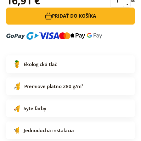
16,91 €
ks
-
PRIDAŤ DO KOŠÍKA
Ekologická tlač
Prémiové plátno 280 g/m²
Sýte farby
Jednoduchá inštalácia