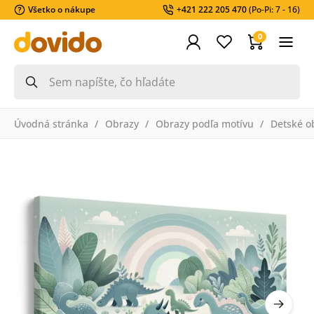
Všetko o nákupe
+421 222 205 470
(Po-Pi: 7 - 16)
0
Úvodná stránka
Obrazy
Obrazy podľa motívu
Detské o