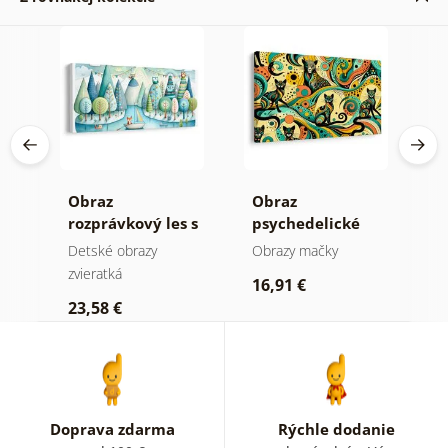
e
Obraz
Obraz
O
rozprávkový les s
psychedelické
a
líškou a sovami
mačky
Detské obrazy
Obrazy mačky
D
zvieratká
zv
16,91 €
23,58 €
2
Doprava zdarma
Rýchle dodanie