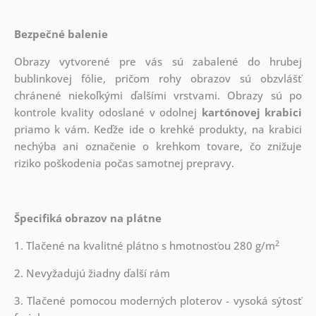
Bezpečné balenie
Obrazy vytvorené pre vás sú zabalené do hrubej
bublinkovej fólie, pričom rohy obrazov sú obzvlášť
chránené niekoľkými ďalšími vrstvami.
Obrazy sú po
kontrole kvality odoslané v odolnej
kartónovej krabici
priamo k vám. Keďže ide o krehké produkty, na krabici
nechýba ani označenie o krehkom tovare, čo znižuje
riziko poškodenia počas samotnej prepravy.
Špecifiká obrazov na plátne
2
1. Tlačené na kvalitné plátno s hmotnosťou 280 g/m
2. Nevyžadujú žiadny ďalší rám
3. Tlačené pomocou moderných ploterov - vysoká sýtosť