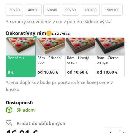
30x20
40x30
60x40
90x60
120x80
150x100
*rozmery sú uvedené v cm v pomere šírka x výška
Dekoratívny rám
zistiť viac
i
Bez rámu
Rám –⁠⁠⁠⁠⁠⁠ Přírodní
Rám – Hnedý
Rám – Čierne
dub
orech
wenge
0 €
od 10,60 €
od 10,60 €
od 10,60 €
*cena doplnkov bude pripočítaná k celkovej cene v
košíku
Dostupnosť:
Skladom
Pridať do obľúbených
+