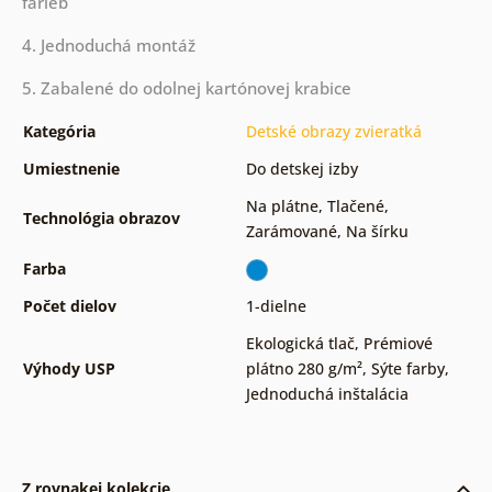
farieb
4. Jednoduchá montáž
5. Zabalené do odolnej kartónovej krabice
Kategória
Detské obrazy zvieratká
Umiestnenie
Do detskej izby
Na plátne
,
Tlačené
,
Technológia obrazov
Zarámované
,
Na šírku
Farba
Počet dielov
1-dielne
Ekologická tlač
,
Prémiové
Výhody USP
plátno 280 g/m²
,
Sýte farby
,
Jednoduchá inštalácia
Z rovnakej kolekcie