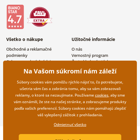
Všetko o nákupe
Užitočné informácie
Obchodné a reklamačné
O nás
podmienky
Vernostný program
Ochrana osobných údajov
Často kladené otázky
Možnosti dopravy a platby
Magazín
Na Vašom súkromí nám záleží
Vrátenie tovaru
Kontakty
Veľkoobchodná spolupráca
Súbory cookies vám pomôžu rýchlo nájsť to, čo potrebujete,
ušetria vám čas a zabránia tomu, aby sa vám zobrazovali
reklamy, o ktoré sa nezaujímate. Používame
cookies
, aby sme
vám oznámili, že ste na našej stránke, a zobrazujeme produkty
podľa vašich preferencií. Súbory cookies nám pomáhajú zlepšiť
váš vylepšený zážitok z prehliadania.
Odmietnuť všetko
Copyright ©2019 © Dovido.sk.