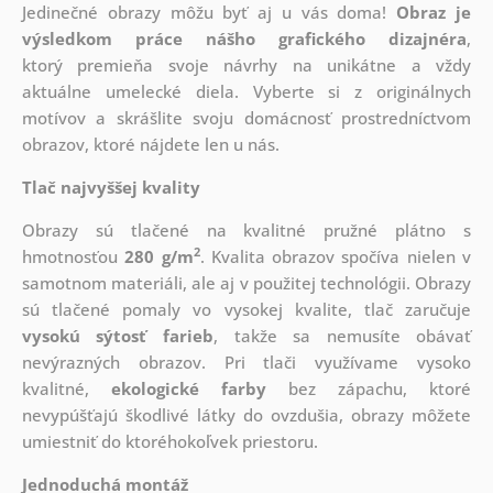
Jedinečné obrazy môžu byť aj u vás doma!
Obraz je
výsledkom práce nášho grafického dizajnéra
,
ktorý
premieňa svoje návrhy na unikátne a vždy
aktuálne umelecké diela. Vyberte si z originálnych
motívov a skrášlite svoju domácnosť prostredníctvom
obrazov, ktoré nájdete len u nás.
Tlač najvyššej kvality
Obrazy sú tlačené na kvalitné pružné plátno s
2
hmotnosťou
280 g/m
. Kvalita obrazov spočíva nielen v
samotnom materiáli, ale aj v použitej technológii. Obrazy
sú tlačené pomaly vo vysokej kvalite, tlač zaručuje
vysokú sýtosť farieb
, takže sa nemusíte obávať
nevýrazných obrazov. Pri tlači využívame vysoko
kvalitné,
ekologické farby
bez zápachu, ktoré
nevypúšťajú škodlivé látky do ovzdušia, obrazy môžete
umiestniť do ktoréhokoľvek priestoru.
Jednoduchá montáž