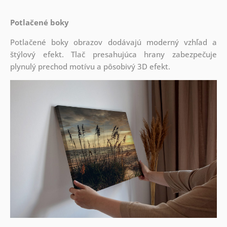
Potlačené boky
Potlačené boky obrazov dodávajú moderný vzhľad a
štýlový efekt. Tlač presahujúca hrany zabezpečuje
plynulý prechod motívu a pôsobivý 3D efekt.