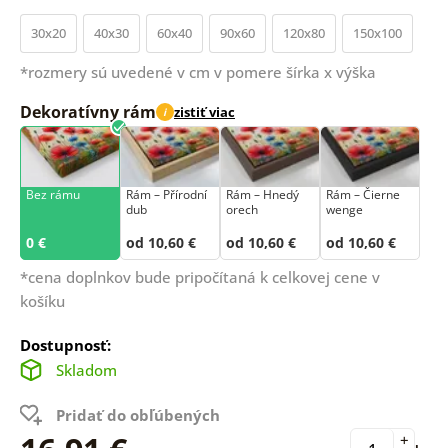
30x20
40x30
60x40
90x60
120x80
150x100
*rozmery sú uvedené v cm v pomere šírka x výška
Dekoratívny rám
zistiť viac
i
Bez rámu
Rám –⁠⁠⁠⁠⁠⁠ Přírodní
Rám – Hnedý
Rám – Čierne
dub
orech
wenge
0 €
od 10,60 €
od 10,60 €
od 10,60 €
*cena doplnkov bude pripočítaná k celkovej cene v
košíku
Dostupnosť:
Skladom
Pridať do obľúbených
+