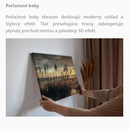
Potlačené boky
Potlačené boky obrazov dodávajú moderný vzhľad a
štýlový efekt. Tlač presahujúca hrany zabezpečuje
plynulý prechod motívu a pôsobivý 3D efekt.