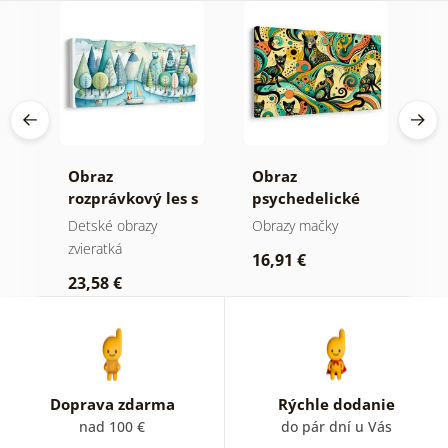
e
Obraz
Obraz
O
rozprávkový les s
psychedelické
m
líškou a sovami
mačky
k
Detské obrazy
Obrazy mačky
D
zvieratká
zv
16,91 €
23,58 €
1
Doprava zdarma
Rýchle dodanie
nad 100 €
do pár dní u Vás