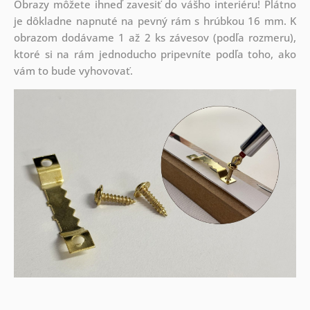
Obrazy môžete ihneď zavesiť do vášho interiéru! Plátno
je dôkladne napnuté na pevný rám s hrúbkou 16 mm. K
obrazom dodávame 1 až 2 ks závesov (podľa rozmeru),
ktoré si na rám jednoducho pripevníte podľa toho, ako
vám to bude vyhovovať.