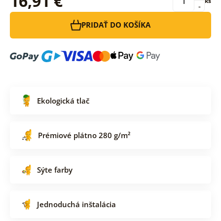
16,91 €
ks
-
PRIDAŤ DO KOŠÍKA
Ekologická tlač
Prémiové plátno 280 g/m²
Sýte farby
Jednoduchá inštalácia