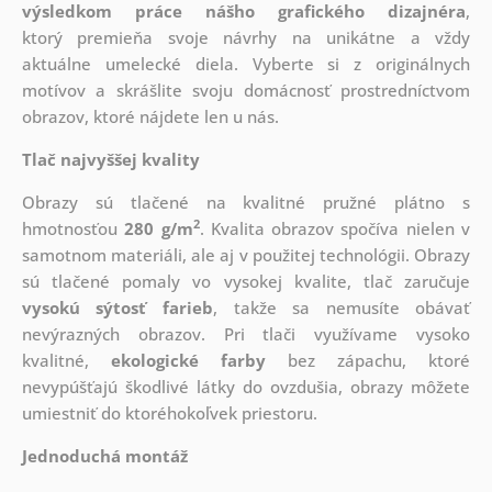
výsledkom práce nášho grafického dizajnéra
,
ktorý
premieňa svoje návrhy na unikátne a vždy
aktuálne umelecké diela. Vyberte si z originálnych
motívov a skrášlite svoju domácnosť prostredníctvom
obrazov, ktoré nájdete len u nás.
Tlač najvyššej kvality
Obrazy sú tlačené na kvalitné pružné plátno s
2
hmotnosťou
280 g/m
. Kvalita obrazov spočíva nielen v
samotnom materiáli, ale aj v použitej technológii. Obrazy
sú tlačené pomaly vo vysokej kvalite, tlač zaručuje
vysokú sýtosť farieb
, takže sa nemusíte obávať
nevýrazných obrazov. Pri tlači využívame vysoko
kvalitné,
ekologické farby
bez zápachu, ktoré
nevypúšťajú škodlivé látky do ovzdušia, obrazy môžete
umiestniť do ktoréhokoľvek priestoru.
Jednoduchá montáž