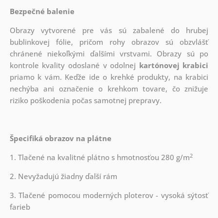
Bezpečné balenie
Obrazy vytvorené pre vás sú zabalené do hrubej
bublinkovej fólie, pričom rohy obrazov sú obzvlášť
chránené niekoľkými ďalšími vrstvami.
Obrazy sú po
kontrole kvality odoslané v odolnej
kartónovej krabici
priamo k vám. Keďže ide o krehké produkty, na krabici
nechýba ani označenie o krehkom tovare, čo znižuje
riziko poškodenia počas samotnej prepravy.
Špecifiká obrazov na plátne
2
1. Tlačené na kvalitné plátno s hmotnosťou 280 g/m
2. Nevyžadujú žiadny ďalší rám
3. Tlačené pomocou moderných ploterov - vysoká sýtosť
farieb