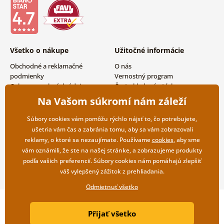
Všetko o nákupe
Užitočné informácie
Obchodné a reklamačné
O nás
podmienky
Vernostný program
Ochrana osobných údajov
Často kladené otázky
Možnosti dopravy a platby
Magazín
Na Vašom súkromí nám záleží
Vrátenie tovaru
Kontakty
Veľkoobchodná spolupráca
Súbory cookies vám pomôžu rýchlo nájsť to, čo potrebujete,
ušetria vám čas a zabránia tomu, aby sa vám zobrazovali
reklamy, o ktoré sa nezaujímate. Používame
cookies
, aby sme
vám oznámili, že ste na našej stránke, a zobrazujeme produkty
podľa vašich preferencií. Súbory cookies nám pomáhajú zlepšiť
váš vylepšený zážitok z prehliadania.
Odmietnuť všetko
Copyright ©2019 © Dovido.sk.
Přijať všetko
Webdesign
Litvanyi.sk
| E-shop vytvorila