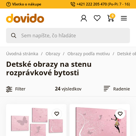
Všetko o nákupe
+421 222 205 470
(Po-Pi: 7 - 16)
0
Úvodná stránka
Obrazy
Obrazy podľa motívu
Detské o
Detské obrazy na stenu
rozprávkové bytosti
24
Filter
výsledkov
Radenie