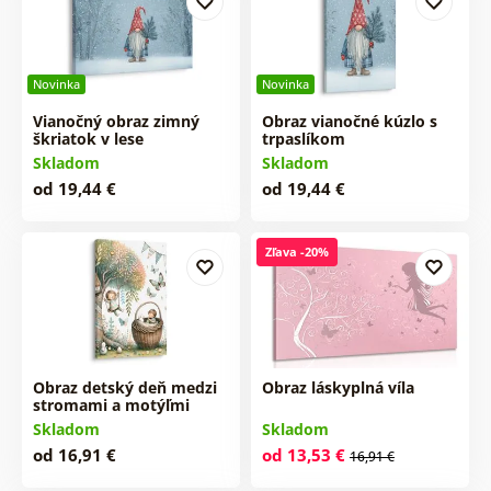
Novinka
Novinka
Vianočný obraz zimný
Obraz vianočné kúzlo s
škriatok v lese
trpaslíkom
Skladom
Skladom
od 19,44 €
od 19,44 €
Zľava -20%
Obraz detský deň medzi
Obraz láskyplná víla
stromami a motýľmi
Skladom
Skladom
od 16,91 €
od 13,53 €
16,91 €