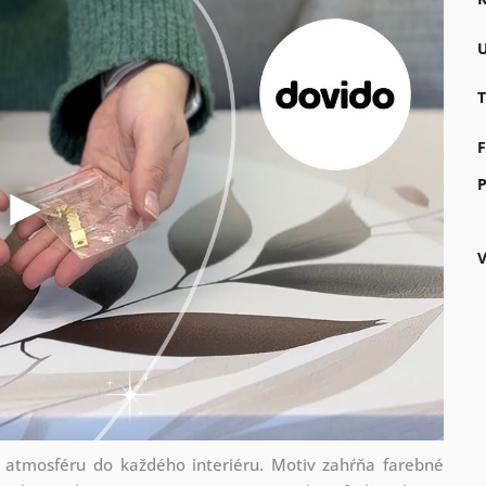
U
T
F
P
ú atmosféru do každého interiéru. Motiv zahŕňa farebné