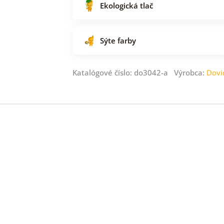
Ekologická tlač
Sýte farby
Katalógové číslo: do3042-a Výrobca:
Dovi
e
ie