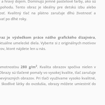
vý a hravý dojem. Dominujú jemné pastelové farby, ako sú
 pohodu. Tento obraz je ideálny pre detskú izbu alebo
osť. Kvalitný tlač na plátno zaručuje dlhú životnosť a
vať po dlhé roky.
raz je výsledkom práce nášho grafického dizajnéra
,
tuálne umelecké diela. Vyberte si z originálnych motívov
ov, ktoré nájdete len u nás.
2
s hmotnosťou
280 g/m
. Kvalita obrazov spočíva nielen v
Obrazy sú tlačené pomaly vo vysokej kvalite, tlač zaručuje
evýrazných obrazov. Pri tlači využívame vysoko kvalitné,
 škodlivé látky do ovzdušia, obrazy môžete umiestniť do