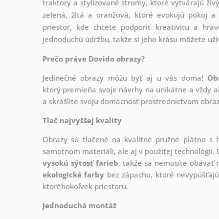
traktory a stylizované stromy, ktoré vytvárajú ži
zelená, žltá a oranžová, ktoré evokujú pokoj a
priestor, kde chcete podporiť kreativitu a hrav
jednoduchú údržbu, takže si jeho krásu môžete uží
Prečo práve Dovido obrazy?
Jedinečné obrazy môžu byť aj u vás doma!
Ob
ktorý
premieňa svoje návrhy na unikátne a vždy ak
a skrášlite svoju domácnosť prostredníctvom obraz
Tlač najvyššej kvality
Obrazy sú tlačené na kvalitné pružné plátno 
samotnom materiáli, ale aj v použitej technológii. 
vysokú sýtosť farieb
, takže sa nemusíte obávať n
ekologické farby
bez zápachu, ktoré nevypúšťajú
ktoréhokoľvek priestoru.
Jednoduchá montáž