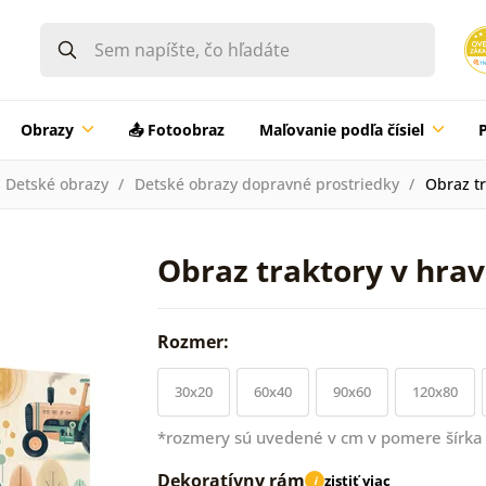
Obrazy
📤 Fotoobraz
Maľovanie podľa čísiel
Detské obrazy
Detské obrazy dopravné prostriedky
Obraz tr
Obraz traktory v hrav
Rozmer:
30x20
60x40
90x60
120x80
*rozmery sú uvedené v cm v pomere šírka 
Dekoratívny rám
zistiť viac
i