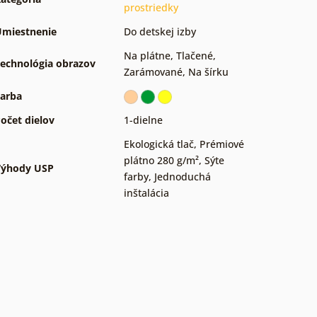
prostriedky
miestnenie
Do detskej izby
Na plátne
,
Tlačené
,
echnológia obrazov
Zarámované
,
Na šírku
arba
očet dielov
1-dielne
Ekologická tlač
,
Prémiové
plátno 280 g/m²
,
Sýte
Výhody USP
farby
,
Jednoduchá
inštalácia