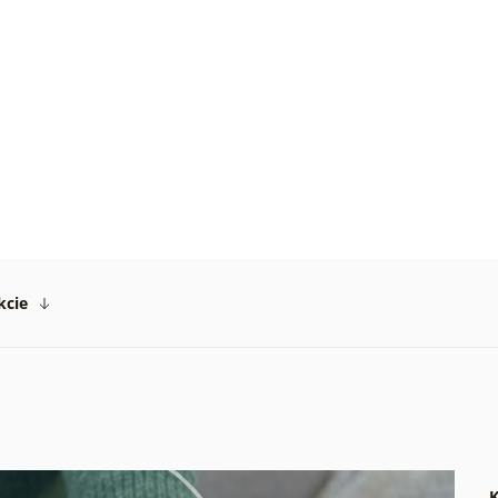
jem
o
p
ný
ník
.
kcie
K