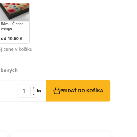
Rám – Čierne
wenge
od 10,60 €
j cene v košíku
ľúbených
+
PRIDAŤ DO KOŠÍKA
ks
-