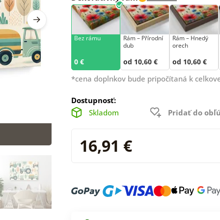
Bez rámu
Rám –⁠⁠⁠⁠⁠⁠ Přírodní
Rám – Hnedý
dub
orech
0 €
od 10,60 €
od 10,60 €
*cena doplnkov bude pripočítaná k celkove
Dostupnosť:
Skladom
Pridať do ob
16,91 €