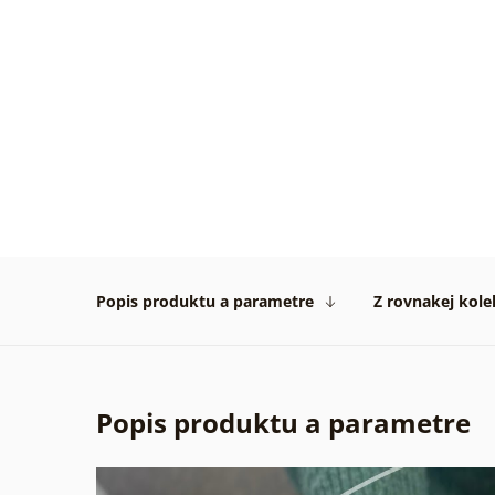
Daku
všetk
TipTo
Overe
zákaz
14. 07
2026
Popis produktu a parametre
Z rovnakej kole
Popis produktu a parametre