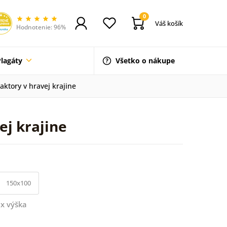
0
Váš košík
Hodnotenie: 96%
Plagáty
Všetko o nákupe
aktory v hravej krajine
ej krajine
150x100
x výška